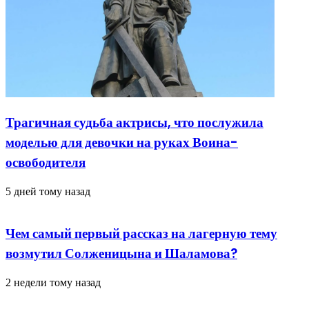
Трагичная судьба актрисы, что послужила
моделью для девочки на руках Воина-
освободителя
5 дней тому назад
Чем самый первый рассказ на лагерную тему
возмутил Солженицына и Шаламова?
2 недели тому назад