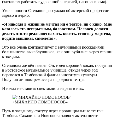
(заставляя работать с удвоенной энергией, нагоняя время).
Уже в юности Степанов рассуждал об актерской профессии
здраво и верно.
«Я никогда в жизни не мечтал ни о театре, ни о кино. Мне
казалось это несерьезным, баловством. Человек должен
делать что-то реальное: пахать, косить, стоять у мартена,
водить машины, самолеты».
Это все очень контрастирует с вдумчивыми россказнями
большинства выкаблучников, как они рубились через тернии
к звездам.
Степанова же вёл талант. Он, имея хороший вокал, поступил
в Ростовское музыкальное училище, откуда через год
перевелся в Тамбовский филиал института культуры.
Получил диплом режиссера народного театра.
И начал не ставить спектакли, а играть в них.
«МИХАЙЛО ЛОМОНОСОВ»
Путь к звездному статусу через провинциальные театры
Тамбова, Сахалина и Новгорода занял у актера почти