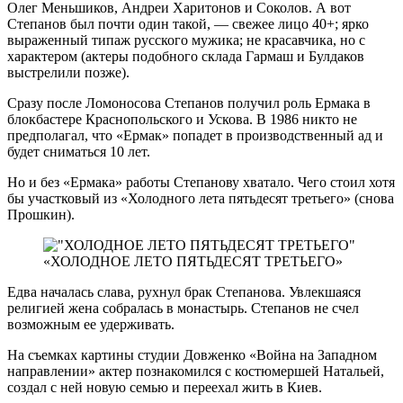
Олег Меньшиков, Андреи Харитонов и Соколов. А вот
Степанов был почти один такой, — свежее лицо 40+; ярко
выраженный типаж русского мужика; не красавчика, но с
характером (актеры подобного склада Гармаш и Булдаков
выстрелили позже).
Сразу после Ломоносова Степанов получил роль Ермака в
блокбастере Краснопольского и Ускова. В 1986 никто не
предполагал, что «Ермак» попадет в производственный ад и
будет сниматься 10 лет.
Но и без «Ермака» работы Степанову хватало. Чего стоил хотя
бы участковый из «Холодного лета пятьдесят третьего» (снова
Прошкин).
«ХОЛОДНОЕ ЛЕТО ПЯТЬДЕСЯТ ТРЕТЬЕГО»
Едва началась слава, рухнул брак Степанова. Увлекшаяся
религией жена собралась в монастырь. Степанов не счел
возможным ее удерживать.
На съемках картины студии Довженко «Война на Западном
направлении» актер познакомился с костюмершей Натальей,
создал с ней новую семью и переехал жить в Киев.