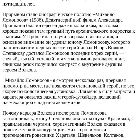
пятнадцать лет.
Прорывом стало биографическое полотно «Михайло
Ломоносов» (1986). Девятисерийный фильм Александра
Прошкина был интересен даже школьникам, настолько
хорошо показан там трудный путь архангельского подростка к
знаниям. У Прошкина получился роман воспитания, и
основное внимание он уделил юному Ломоносову, которого
на протяжении первых шести серий играл Игорь Волков.
Степанову достался Ломоносов последних трех серий, —
зрелый, лысый, усталый, и я четко помню разочарование,
слишком резок получился контраст с внутренне дерзким
героем Волкова.
«Михайло Ломоносов» я смотрел несколько раз, прерывая
просмотр на месте, где появляется степановский герой, но это
скорее психологическая установка. Для меня в силу возраста и
характера оказался важным герой-аутсайдер, делающий
насмехающихся над ним академиков.
Почему карьера Волкова после роли Ломоносова
застопорилась, хотя у Степанова она вспыхнула? Красивый, с
правильными чертами, харизматичный Волков оказался в
полосе жесткой конкуренции. На его роли могли
претендовать ровесники Харатьян, Шевельков, Колтаков,