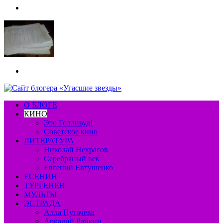
Меню
Искать
О БЛОГЕ
КИНО
Это Голливуд!
Советское кино
ЛИТЕРАТУРА
Николай Некрасов
Серебряный век
Евгений Евтушенко
ЕСЕНИН
ТУРГЕНЕВ
МУЛЬТЫ
ЭСТРАДА
Алла Пугачева
Аркадий Райкин