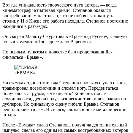
Вот где уникальность творческого пути актера, — когда
кинематограф испытывал кризис, Степанов оказался
востребованным настолько, что не побоялся покинуть
столицу. И в Киеве его работа находила. Степанов постоянно
находился в разъездах.
Он сыграл Малюту Скуратова в «Грозе над Русью», главную
роль в комедии «Последнее дело Вареного».
Но первым пунктом в повестке был продолжавшийся
сниматься «Ермак».
«ЕРМАК»
На съемках одного эпизода Степанов в кольчуге упал с коня,
травмировал позвоночник и сломал ногу. Передвигаться
получалось с трудом, а что делать? Конечно, после
случившегося, дуя на воду, физические трюки возложили на
дублеров. Но финальную сцену гибели Ермака Степанов
решил провести сам. И снялся, сломав в ноге металлический
штырь.
После «Ермака» слава Степанова получила дополнительный
импульс, сделав его одним из самых востребованных актеров