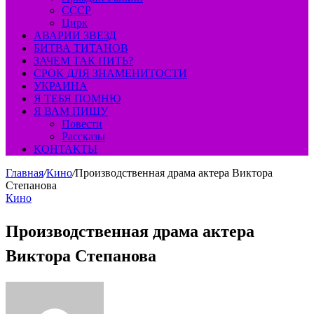
СССР
Цирк
АВАРИИ ЗВЕЗД
БИТВА ТИТАНОВ
ЗАЧЕМ ТАК ПИТЬ?
СРОК ДЛЯ ЗНАМЕНИТОСТИ
УКРАИНА
Я ТЕБЯ ПОМНЮ
Я ВАМ ПИШУ
Повести
Рассказы
КОНТАКТЫ
Главная
/
Кино
/
Производственная драма актера Виктора
Степанова
Кино
Производственная драма актера
Виктора Степанова
Send
an
email