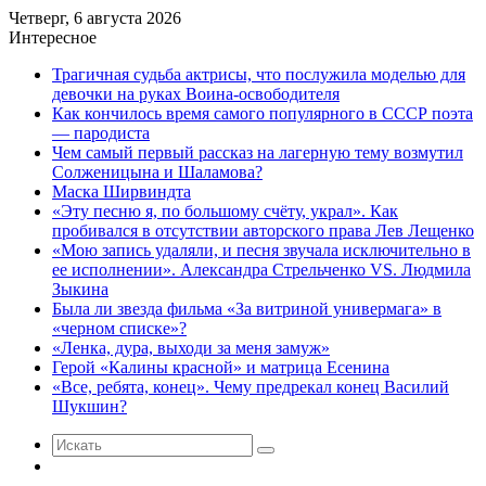
Четверг, 6 августа 2026
Интересное
Трагичная судьба актрисы, что послужила моделью для
девочки на руках Воина-освободителя
Как кончилось время самого популярного в СССР поэта
— пародиста
Чем самый первый рассказ на лагерную тему возмутил
Солженицына и Шаламова?
Маска Ширвиндта
«Эту песню я, по большому счёту, украл». Как
пробивался в отсутствии авторского права Лев Лещенко
«Мою запись удаляли, и песня звучала исключительно в
ее исполнении». Александра Стрельченко VS. Людмила
Зыкина
Была ли звезда фильма «За витриной универмага» в
«черном списке»?
«Ленка, дура, выходи за меня замуж»
Герой «Калины красной» и матрица Есенина
«Все, ребята, конец». Чему предрекал конец Василий
Шукшин?
Искать
Случайная
статья