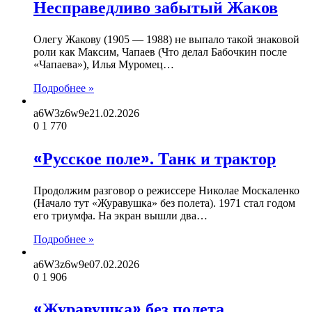
Несправедливо забытый Жаков
Олегу Жакову (1905 — 1988) не выпало такой знаковой
роли как Максим, Чапаев (Что делал Бабочкин после
«Чапаева»), Илья Муромец…
Подробнее »
a6W3z6w9e
21.02.2026
0
1 770
«Русское поле». Танк и трактор
Продолжим разговор о режиссере Николае Москаленко
(Начало тут «Журавушка» без полета). 1971 стал годом
его триумфа. На экран вышли два…
Подробнее »
a6W3z6w9e
07.02.2026
0
1 906
«Журавушка» без полета