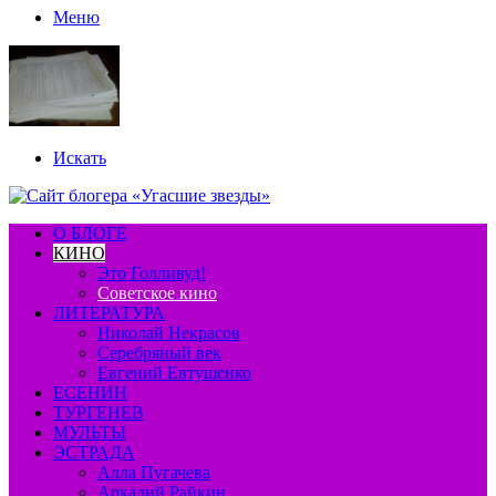
Меню
Искать
О БЛОГЕ
КИНО
Это Голливуд!
Советское кино
ЛИТЕРАТУРА
Николай Некрасов
Серебряный век
Евгений Евтушенко
ЕСЕНИН
ТУРГЕНЕВ
МУЛЬТЫ
ЭСТРАДА
Алла Пугачева
Аркадий Райкин