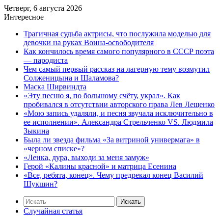
Четверг, 6 августа 2026
Интересное
Трагичная судьба актрисы, что послужила моделью для
девочки на руках Воина-освободителя
Как кончилось время самого популярного в СССР поэта
— пародиста
Чем самый первый рассказ на лагерную тему возмутил
Солженицына и Шаламова?
Маска Ширвиндта
«Эту песню я, по большому счёту, украл». Как
пробивался в отсутствии авторского права Лев Лещенко
«Мою запись удаляли, и песня звучала исключительно в
ее исполнении». Александра Стрельченко VS. Людмила
Зыкина
Была ли звезда фильма «За витриной универмага» в
«черном списке»?
«Ленка, дура, выходи за меня замуж»
Герой «Калины красной» и матрица Есенина
«Все, ребята, конец». Чему предрекал конец Василий
Шукшин?
Искать
Случайная статья