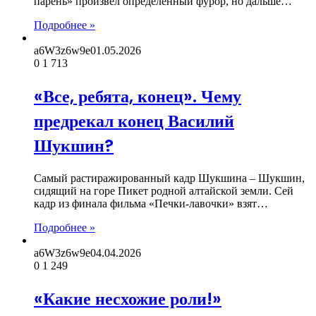
парень» произвёл определённый фурор, но дальше…
Подробнее »
a6W3z6w9e
01.05.2026
0
1 713
«Все, ребята, конец». Чему
предрекал конец Василий
Шукшин?
Самый растиражированный кадр Шукшина – Шукшин,
сидящий на горе Пикет родной алтайской земли. Сей
кадр из финала фильма «Печки-лавочки» взят…
Подробнее »
a6W3z6w9e
04.04.2026
0
1 249
«Какие несхожие роли!»