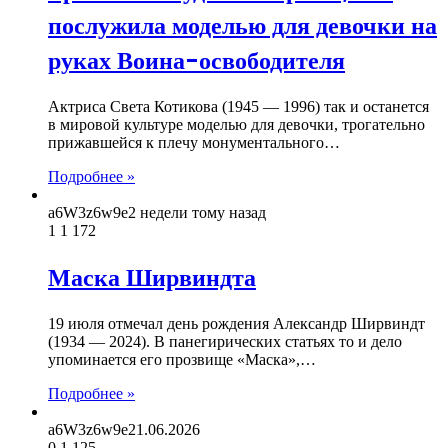
послужила моделью для девочки на
руках Воина-освободителя
Актриса Света Котикова (1945 — 1996) так и останется
в мировой культуре моделью для девочки, трогательно
прижавшейся к плечу монументального…
Подробнее »
a6W3z6w9e
2 недели тому назад
1
1 172
Маска Ширвиндта
19 июля отмечал день рождения Александр Ширвиндт
(1934 — 2024). В панегирических статьях то и дело
упоминается его прозвище «Маска»,…
Подробнее »
a6W3z6w9e
21.06.2026
0
1 125