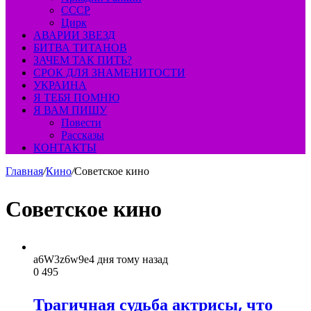
СССР
Цирк
АВАРИИ ЗВЕЗД
БИТВА ТИТАНОВ
ЗАЧЕМ ТАК ПИТЬ?
СРОК ДЛЯ ЗНАМЕНИТОСТИ
УКРАИНА
Я ТЕБЯ ПОМНЮ
Я ВАМ ПИШУ
Повести
Рассказы
КОНТАКТЫ
Главная
/
Кино
/
Советское кино
Советское кино
a6W3z6w9e
4 дня тому назад
0
495
Трагичная судьба актрисы, что