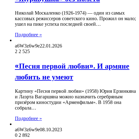
Николай Москаленко (1926-1974) — один из самых
кассовых режиссеров советского кино. Прожил он мало;
ушел на пике успеха последней своей…
Подробнее »
a6W3z6w9e
22.01.2026
2
2 525
«Песня первой любви». И армяне
любить не умеют
Картину «Песня первой любви» (1958) Юрия Ерзинкяна
и Лаэрта Вагаршяна можно назначить серебряным
призёром киностудии «Арменфильм». В 1958 она
собрала…
Подробнее »
a6W3z6w9e
08.10.2023
0
2 892