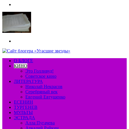
Меню
Искать
О БЛОГЕ
КИНО
Это Голливуд!
Советское кино
ЛИТЕРАТУРА
Николай Некрасов
Серебряный век
Евгений Евтушенко
ЕСЕНИН
ТУРГЕНЕВ
МУЛЬТЫ
ЭСТРАДА
Алла Пугачева
Аркадий Райкин