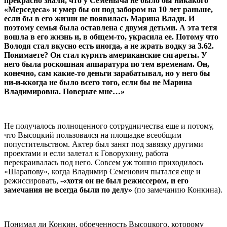
прекрасно знали, что у Семеныча не было бы никакого
«Мерседеса» и умер бы он под забором на 10 лет раньше,
если бы в его жизни не появилась Марина Влади. И
поэтому семья была оставлена с двумя детьми. А эта тетя
вошла в его жизнь и, в общем-то, украсила ее. Потому что
Володя стал вкусно есть иногда, а не жрать водку за 3.62.
Понимаете? Он стал курить американские сигареты. У
него была роскошная аппаратура по тем временам. Он,
конечно, сам какие-то деньги зарабатывал, но у него бы
ни-и-ккогда не было всего того, если бы не Марина
Владимировна. Поверьте мне…»
Не получалось полноценного сотрудничества еще и потому,
что Высоцкий пользовался на площадке всеобщим
попустительством. Актер был занят под завязку другими
проектами и если залетал к Говорухину, работа
перекраивалась под него. Совсем уж тошно приходилось
«Шарапову«, когда Владимир Семенович пытался еще и
режиссировать,
-«хотя он не был режиссером, и его
замечания не всегда были по делу»
(по замечанию Конкина).
Понимал ли Конкин, обреченность Высоцкого, которому