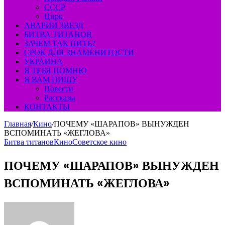
СССР
Цирк
АВАРИИ ЗВЕЗД
БИТВА ТИТАНОВ
ЗАЧЕМ ТАК ПИТЬ?
СРОК ДЛЯ ЗНАМЕНИТОСТИ
УКРАИНА
Я ТЕБЯ ПОМНЮ
Я ВАМ ПИШУ
Повести
Рассказы
КОНТАКТЫ
Главная
/
Кино
/
ПОЧЕМУ «ШАРАПОВ» ВЫНУЖДЕН
ВСПОМИНАТЬ «ЖЕГЛОВА»
Битва титанов
Кино
Советское кино
ПОЧЕМУ «ШАРАПОВ» ВЫНУЖДЕН
ВСПОМИНАТЬ «ЖЕГЛОВА»
Send
an
email