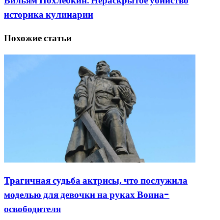
Вильям Похлебкин. Нераскрытое убийство
историка кулинарии
Похожие статьи
Трагичная судьба актрисы, что послужила
моделью для девочки на руках Воина-
освободителя