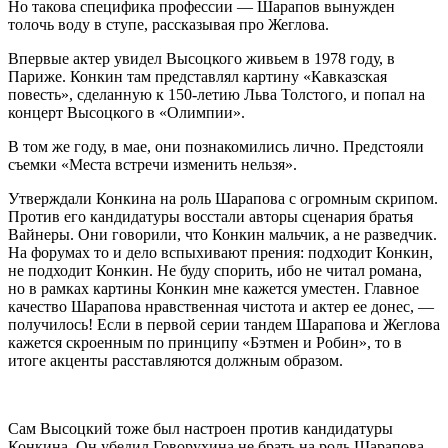
Но такова специфика профессии — Шарапов вынужден
толочь воду в ступе, рассказывая про Жеглова.
Впервые актер увидел Высоцкого живьем в 1978 году, в
Париже. Конкин там представлял картину «Кавказская
повесть», сделанную к 150-летию Льва Толстого, и попал на
концерт Высоцкого в «Олимпии».
В том же году, в мае, они познакомились лично. Предстояли
съемки «Места встречи изменить нельзя».
Утверждали Конкина на роль Шарапова с огромным скрипом.
Против его кандидатуры восстали авторы сценария братья
Вайнеры. Они говорили, что Конкин мальчик, а не разведчик.
На форумах то и дело вспыхивают прения: подходит Конкин,
не подходит Конкин. Не буду спорить, ибо не читал романа,
но в рамках картины Конкин мне кажется уместен. Главное
качество Шарапова нравственная чистота и актер ее донес, —
получилось! Если в первой серии тандем Шарапова и Жеглова
кажется скроенным по принципу «Бэтмен и Робин», то в
итоге акценты расставляются должным образом.
Сам Высоцкий тоже был настроен против кандидатуры
Конкина. Он убедил Говорухина не брать на роль Шарапова