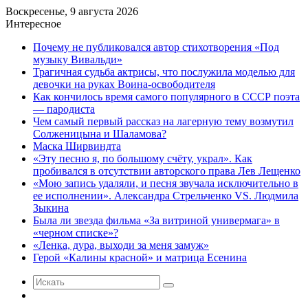
Воскресенье, 9 августа 2026
Интересное
Почему не публиковался автор стихотворения «Под
музыку Вивальди»
Трагичная судьба актрисы, что послужила моделью для
девочки на руках Воина-освободителя
Как кончилось время самого популярного в СССР поэта
— пародиста
Чем самый первый рассказ на лагерную тему возмутил
Солженицына и Шаламова?
Маска Ширвиндта
«Эту песню я, по большому счёту, украл». Как
пробивался в отсутствии авторского права Лев Лещенко
«Мою запись удаляли, и песня звучала исключительно в
ее исполнении». Александра Стрельченко VS. Людмила
Зыкина
Была ли звезда фильма «За витриной универмага» в
«черном списке»?
«Ленка, дура, выходи за меня замуж»
Герой «Калины красной» и матрица Есенина
Искать
Случайная
статья