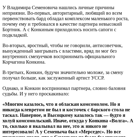
У Владимира Семеновича нашлись личные причины
неприязни. Во-первых, авторитарный, любящий во всем
первенствовать бард обладал комплексом маленького роста,
почему ему и требовался в качестве партнера невысокий
Бортник. А с Конкиным приходилось носить сапоги с
подкладкой.
Во-вторых, яростный, чтобы не говорили, антисоветчик,
вынужденный заигрывать с властями, вряд ли мог без
внутренних смехуечков воспринимать официального
Корчагина Конкина.
В-третьих, Конкин, будучи значительно моложе, за смену
получал больше, как заслуженный артист УССР.
Однако, и Конкин воспринимал партнера, словно баловня
судьбы. И у него проскакивало:
«Многим казалось, что я обласкан комсомолом. Но я
никогда клевретом не был и косточек с барского стола не
таскал. Наверное, и Высоцкому казалось так — будто я
холуй комсомольский. Иначе, откуда у Конкина «Волга». А
то, сколько я вкалывал на нее, это ж никого не
интересовало! А у Семеныча был «Мерседес». Но все