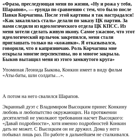
«Фраза, преследующая меня по жизни, «Ну и рожа у тебя,
Шарапов», — ерунда по сравнению с тем, что было после
Павки Корчагина. После этой картины я так настрадался!
«Как закалялась сталь» делали по заказу ЦК партии. За
нами следили из идеологического отдела ЦК КПСС. Из
меня хотели сделать живую икону. Самое ужасное, что этот
идеологический ярлычок закрепился, меня стали
приглашать только на «кожанки». Я отказывался,
говорили, что я капризничаю. Роль Корчагина мне
открыла многие перспективы, но и многое закрыла.
Быков вытащил меня из этого замкнутого круга»
Упоминая Леонида Быкова, Конкин имеет в виду фильм
«Аты-баты, шли солдаты…».
А потом на него свалился Шарапов.
Экранный дуэт с Владимиром Высоцким принес Конкину
любовь и любопытство окружающих. На протяжении
десятилетий не умолкают требования насчет Высоцкого:
«Давай подробности», хотя именно подробностей Конкин
дать не может. С Высоцким он не дружил. Дома у него
побывал лишь раз. По работе в дальнейшем не сталкивался.