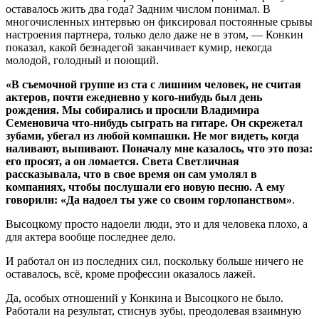
оставалось жить два года? Задним числом понимал. В
многочисленных интервью он фиксировал постоянные срывы
настроения партнера, только дело даже не в этом, — Конкин
показал, какой безнадегой заканчивает кумир, некогда
молодой, голодный и поющий.
«В съемочной группе из ста с лишним человек, не считая
актеров, почти ежедневно у кого-нибудь был день
рождения. Мы собирались и просили Владимира
Семеновича что-нибудь сыграть на гитаре. Он скрежетал
зубами, убегал из любой компашки. Не мог видеть, когда
наливают, выпивают. Поначалу мне казалось, что это поза:
его просят, а он ломается. Света Светличная
рассказывала, что в свое время он сам умолял в
компаниях, чтобы послушали его новую песню. А ему
говорили: «Да надоел ты уже со своим горлопанством»
.
Высоцкому просто надоели люди, это и для человека плохо, а
для актера вообще последнее дело.
И работал он из последних сил, поскольку больше ничего не
оставалось, всё, кроме профессии оказалось лажей.
Да, особых отношений у Конкина и Высоцкого не было.
Работали на результат, стиснув зубы, преодолевая взаимную