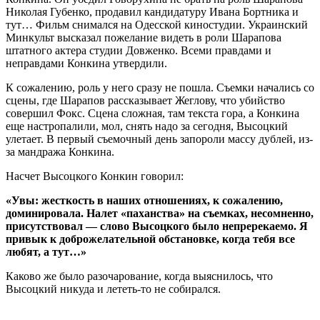
Николая Губенко, продавил кандидатуру Ивана Бортника и
тут… Фильм снимался на Одесской киностудии. Украинский
Минкульт высказал пожелание видеть в роли Шарапова
штатного актера студии Довженко. Всеми правдами и
неправдами Конкина утвердили.
К сожалению, роль у него сразу не пошла. Съемки начались со
сцены, где Шарапов рассказывает Жеглову, что убийство
совершил Фокс. Сцена сложная, там текста гора, а Конкина
еще настропалили, мол, снять надо за сегодня, Высоцкий
улетает. В первый съемочный день запороли массу дублей, из-
за мандража Конкина.
Насчет Высоцкого Конкин говорил:
«Увы: жесткость в наших отношениях, к сожалению,
доминировала. Налет «паханства» на съемках, несомненно,
присутствовал — слово Высоцкого было непререкаемо. Я
привык к доброжелательной обстановке, когда тебя все
любят, а тут…»
Каково же было разочарование, когда выяснилось, что
Высоцкий никуда и лететь-то не собирался.