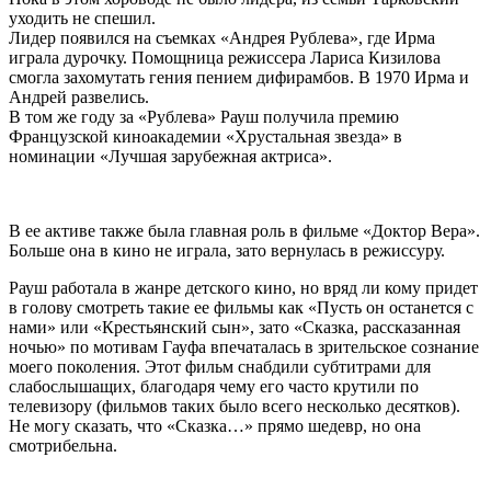
уходить не спешил.
Лидер появился на съемках «Андрея Рублева», где Ирма
играла дурочку. Помощница режиссера Лариса Кизилова
смогла захомутать гения пением дифирамбов. В 1970 Ирма и
Андрей развелись.
В том же году за «Рублева» Рауш получила премию
Французской киноакадемии «Хрустальная звезда» в
номинации «Лучшая зарубежная актриса».
В ее активе также была главная роль в фильме «Доктор Вера».
Больше она в кино не играла, зато вернулась в режиссуру.
Рауш работала в жанре детского кино, но вряд ли кому придет
в голову смотреть такие ее фильмы как «Пусть он останется с
нами» или «Крестьянский сын», зато «Сказка, рассказанная
ночью» по мотивам Гауфа впечаталась в зрительское сознание
моего поколения. Этот фильм снабдили субтитрами для
слабослышащих, благодаря чему его часто крутили по
телевизору (фильмов таких было всего несколько десятков).
Не могу сказать, что «Сказка…» прямо шедевр, но она
смотрибельна.