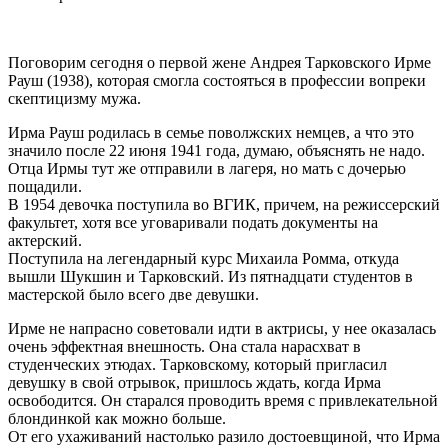
Поговорим сегодня о первой жене Андрея Тарковского Ирме
Рауш (1938), которая смогла состояться в профессии вопреки
скептицизму мужа.
Ирма Рауш родилась в семье поволжских немцев, а что это
значило после 22 июня 1941 года, думаю, объяснять не надо.
Отца Ирмы тут же отправили в лагеря, но мать с дочерью
пощадили.
В 1954 девочка поступила во ВГИК, причем, на режиссерский
факультет, хотя все уговаривали подать документы на
актерский.
Поступила на легендарный курс Михаила Ромма, откуда
вышли Шукшин и Тарковский. Из пятнадцати студентов в
мастерской было всего две девушки.
Ирме не напрасно советовали идти в актрисы, у нее оказалась
очень эффектная внешность. Она стала нарасхват в
студенческих этюдах. Тарковскому, который пригласил
девушку в свой отрывок, пришлось ждать, когда Ирма
освободится. Он старался проводить время с привлекательной
блондинкой как можно больше.
От его ухаживаний настолько разило достоевщиной, что Ирма