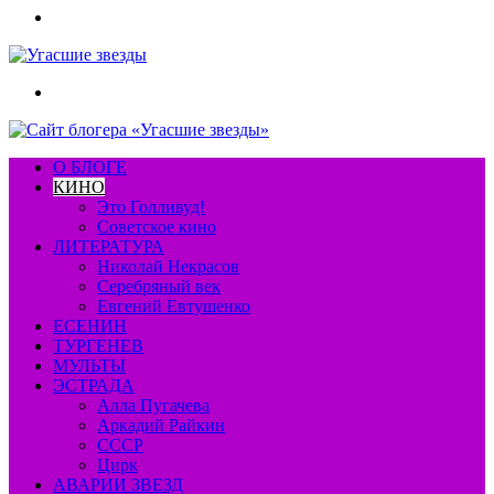
Меню
Искать
О БЛОГЕ
КИНО
Это Голливуд!
Советское кино
ЛИТЕРАТУРА
Николай Некрасов
Серебряный век
Евгений Евтушенко
ЕСЕНИН
ТУРГЕНЕВ
МУЛЬТЫ
ЭСТРАДА
Алла Пугачева
Аркадий Райкин
СССР
Цирк
АВАРИИ ЗВЕЗД