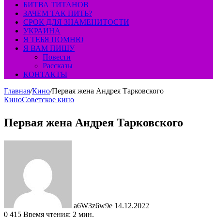
БИТВА ТИТАНОВ
ЗАЧЕМ ТАК ПИТЬ?
СРОК ДЛЯ ЗНАМЕНИТОСТИ
УКРАИНА
Я ТЕБЯ ПОМНЮ
Я ВАМ ПИШУ
Повести
Рассказы
КОНТАКТЫ
Главная
/
Кино
/
Первая жена Андрея Тарковского
Кино
Советское кино
Первая жена Андрея Тарковского
Send
an
email
a6W3z6w9e
14.12.2022
0
415
Время чтения: 2 мин.