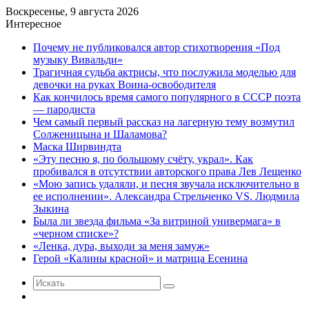
Воскресенье, 9 августа 2026
Интересное
Почему не публиковался автор стихотворения «Под
музыку Вивальди»
Трагичная судьба актрисы, что послужила моделью для
девочки на руках Воина-освободителя
Как кончилось время самого популярного в СССР поэта
— пародиста
Чем самый первый рассказ на лагерную тему возмутил
Солженицына и Шаламова?
Маска Ширвиндта
«Эту песню я, по большому счёту, украл». Как
пробивался в отсутствии авторского права Лев Лещенко
«Мою запись удаляли, и песня звучала исключительно в
ее исполнении». Александра Стрельченко VS. Людмила
Зыкина
Была ли звезда фильма «За витриной универмага» в
«черном списке»?
«Ленка, дура, выходи за меня замуж»
Герой «Калины красной» и матрица Есенина
Искать
Случайная
статья