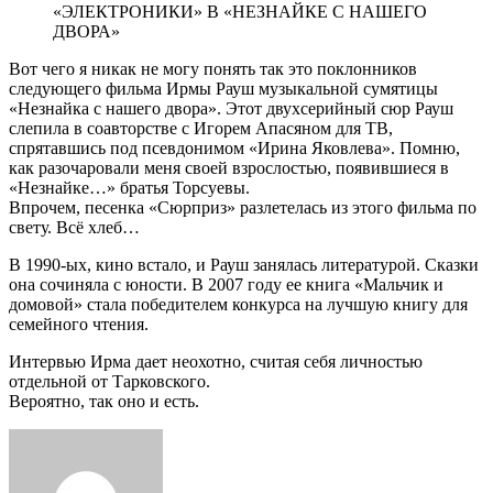
«ЭЛЕКТРОНИКИ» В «НЕЗНАЙКЕ С НАШЕГО
ДВОРА»
Вот чего я никак не могу понять так это поклонников
следующего фильма Ирмы Рауш музыкальной сумятицы
«Незнайка с нашего двора». Этот двухсерийный сюр Рауш
слепила в соавторстве с Игорем Апасяном для ТВ,
спрятавшись под псевдонимом «Ирина Яковлева». Помню,
как разочаровали меня своей взрослостью, появившиеся в
«Незнайке…» братья Торсуевы.
Впрочем, песенка «Сюрприз» разлетелась из этого фильма по
свету. Всё хлеб…
В 1990-ых, кино встало, и Рауш занялась литературой. Сказки
она сочиняла с юности. В 2007 году ее книга «Мальчик и
домовой» стала победителем конкурса на лучшую книгу для
семейного чтения.
Интервью Ирма дает неохотно, считая себя личностью
отдельной от Тарковского.
Вероятно, так оно и есть.
Send
an
email