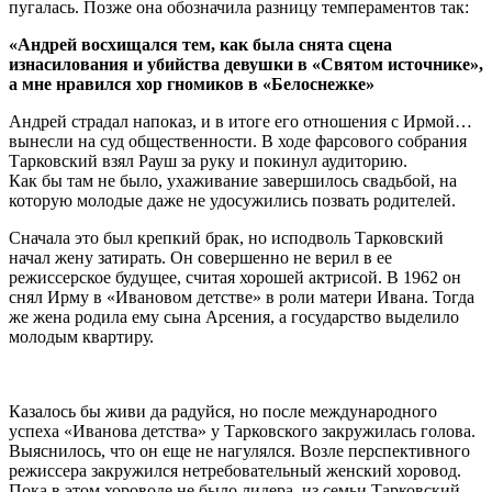
пугалась. Позже она обозначила разницу темпераментов так:
«Андрей восхищался тем, как была снята сцена
изнасилования и убийства девушки в «Святом источнике»,
а мне нравился хор гномиков в «Белоснежке»
Андрей страдал напоказ, и в итоге его отношения с Ирмой…
вынесли на суд общественности. В ходе фарсового собрания
Тарковский взял Рауш за руку и покинул аудиторию.
Как бы там не было, ухаживание завершилось свадьбой, на
которую молодые даже не удосужились позвать родителей.
Сначала это был крепкий брак, но исподволь Тарковский
начал жену затирать. Он совершенно не верил в ее
режиссерское будущее, считая хорошей актрисой. В 1962 он
снял Ирму в «Ивановом детстве» в роли матери Ивана. Тогда
же жена родила ему сына Арсения, а государство выделило
молодым квартиру.
Казалось бы живи да радуйся, но после международного
успеха «Иванова детства» у Тарковского закружилась голова.
Выяснилось, что он еще не нагулялся. Возле перспективного
режиссера закружился нетребовательный женский хоровод.
Пока в этом хороводе не было лидера, из семьи Тарковский