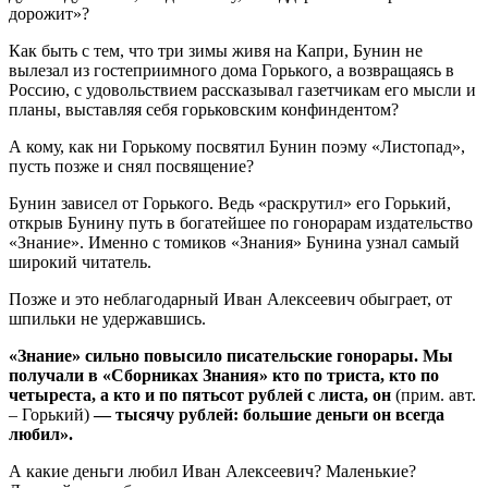
дорожит»?
Как быть с тем, что три зимы живя на Капри, Бунин не
вылезал из гостеприимного дома Горького, а возвращаясь в
Россию, с удовольствием рассказывал газетчикам его мысли и
планы, выставляя себя горьковским конфиндентом?
А кому, как ни Горькому посвятил Бунин поэму «Листопад»,
пусть позже и снял посвящение?
Бунин зависел от Горького. Ведь «раскрутил» его Горький,
открыв Бунину путь в богатейшее по гонорарам издательство
«Знание». Именно с томиков «Знания» Бунина узнал самый
широкий читатель.
Позже и это неблагодарный Иван Алексеевич обыграет, от
шпильки не удержавшись.
«Знание» сильно повысило писательские гонорары. Мы
получали в «Сборниках Знания» кто по триста, кто по
четыреста, а кто и по пятьсот рублей с листа, он
(прим. авт.
– Горький)
— тысячу рублей: большие деньги он всегда
любил».
А какие деньги любил Иван Алексеевич? Маленькие?