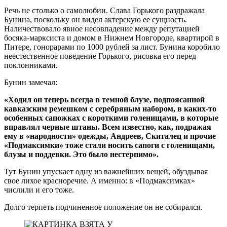
Речь не столько о самолюбии. Слава Горького раздражала
Бунина, поскольку он видел актерскую ее сущность.
Наличествовало явное несовпадение между репутацией
босяка-марксиста и домом в Нижнем Новгороде, квартирой в
Питере, гонорарами по 1000 рублей за лист. Бунина коробило
неестественное поведение Горького, рисовка его перед
поклонниками.
Бунин замечал:
«Ходил он теперь всегда в темной блузе, подпоясанной
кавказским ремешком с серебряным набором, в каких-то
особенных сапожках с короткими голенищами, в которые
вправлял черные штаны. Всем известно, как, подражая
ему в «народности» одежды, Андреев, Скиталец и прочие
«Подмаксимки» тоже стали носить сапоги с голенищами,
блузы и поддевки. Это было нестерпимо».
Тут Бунин упускает одну из важнейших вещей, обуздывая
свое лихое красноречие. А именно: в «Подмаксимках»
числили и его тоже.
Долго терпеть подчиненное положение он не собирался.