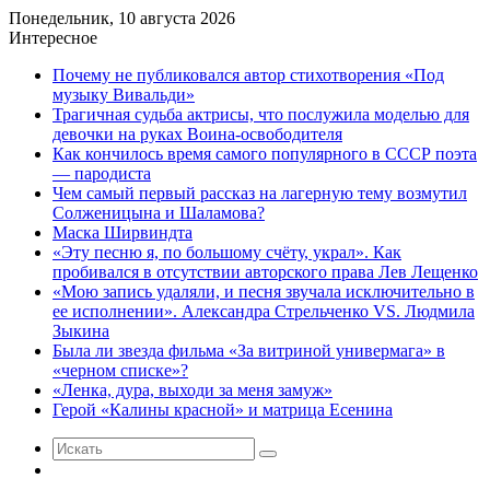
Понедельник, 10 августа 2026
Интересное
Почему не публиковался автор стихотворения «Под
музыку Вивальди»
Трагичная судьба актрисы, что послужила моделью для
девочки на руках Воина-освободителя
Как кончилось время самого популярного в СССР поэта
— пародиста
Чем самый первый рассказ на лагерную тему возмутил
Солженицына и Шаламова?
Маска Ширвиндта
«Эту песню я, по большому счёту, украл». Как
пробивался в отсутствии авторского права Лев Лещенко
«Мою запись удаляли, и песня звучала исключительно в
ее исполнении». Александра Стрельченко VS. Людмила
Зыкина
Была ли звезда фильма «За витриной универмага» в
«черном списке»?
«Ленка, дура, выходи за меня замуж»
Герой «Калины красной» и матрица Есенина
Искать
Случайная
статья