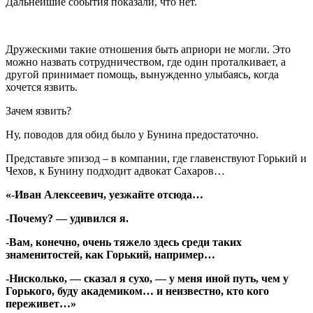
Дальнейшие события показали, что нет.
Дружескими такие отношения быть априори не могли. Это
можно назвать сотрудничеством, где один проталкивает, а
другой принимает помощь, вынужденно улыбаясь, когда
хочется язвить.
Зачем язвить?
Ну, поводов для обид было у Бунина предостаточно.
Представьте эпизод – в компании, где главенствуют Горький и
Чехов, к Бунину подходит адвокат Сахаров…
«-Иван Алексеевич, уезжайте отсюда…
-Почему? — удивился я.
-Вам, конечно, очень тяжело здесь среди таких
знаменитостей, как Горький, например…
-Нисколько, — сказал я сухо, — у меня иной путь, чем у
Горького, буду академиком… и неизвестно, кто кого
переживет…»