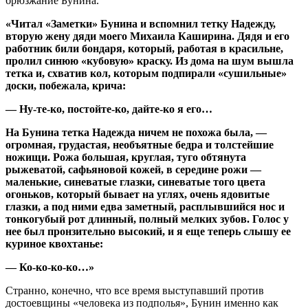
брюзжание Бунина.
«Читал «Заметки» Бунина и вспомнил тетку Надежду,
вторую жену дяди моего Михаила Каширина. Дядя и его
работник били бондаря, который, работая в красильне,
пролил синюю «кубовую» краску. Из дома на шум вышла
тетка и, схватив кол, которым подпирали «сушильные»
доски, побежала, крича:
— Ну-те-ко, постойте-ко, дайте-ко я его…
На Бунина тетка Надежда ничем не похожа была, —
огромная, грудастая, необъятные бедра и толстейшие
ножищи. Рожа большая, круглая, туго обтянута
рыжеватой, сафьяновой кожей, в середине рожи —
маленькие, синеватые глазки, синеватые того цвета
огоньков, который бывает на углях, очень ядовитые
глазки, а под ними едва заметный, расплывшийся нос и
тонкогубый рот длинный, полный мелких зубов. Голос у
нее был пронзительно высокий, и я еще теперь слышу ее
куриное квохтанье:
— Ко-ко-ко-ко…»
Странно, конечно, что все время выступавший против
достоевщины «человека из подполья», Бунин именно как