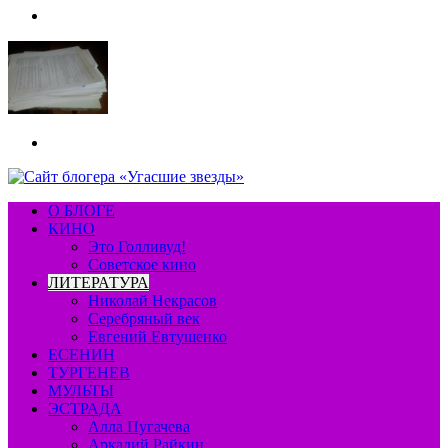
Меню
Искать
О БЛОГЕ
КИНО
Это Голливуд!
Советское кино
ЛИТЕРАТУРА
Николай Некрасов
Серебряный век
Евгений Евтушенко
ЕСЕНИН
ТУРГЕНЕВ
МУЛЬТЫ
ЭСТРАДА
Алла Пугачева
Аркадий Райкин