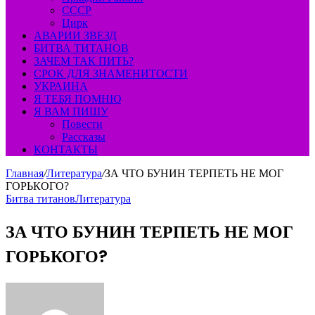
СССР
Цирк
АВАРИИ ЗВЕЗД
БИТВА ТИТАНОВ
ЗАЧЕМ ТАК ПИТЬ?
СРОК ДЛЯ ЗНАМЕНИТОСТИ
УКРАИНА
Я ТЕБЯ ПОМНЮ
Я ВАМ ПИШУ
Повести
Рассказы
КОНТАКТЫ
Главная
/
Литература
/
ЗА ЧТО БУНИН ТЕРПЕТЬ НЕ МОГ
ГОРЬКОГО?
Битва титанов
Литература
ЗА ЧТО БУНИН ТЕРПЕТЬ НЕ МОГ
ГОРЬКОГО?
Send
an
email