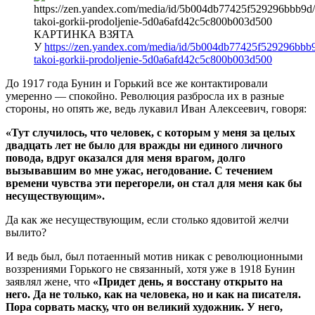
КАРТИНКА ВЗЯТА
У
https://zen.yandex.com/media/id/5b004db77425f529296bbb9
takoi-gorkii-prodoljenie-5d0a6afd42c5c800b003d500
До 1917 года Бунин и Горький все же контактировали
умеренно — спокойно. Революция разбросла их в разные
стороны, но опять же, ведь лукавил Иван Алексеевич, говоря:
«Тут случилось, что человек, с которым у меня за целых
двадцать лет не было для вражды ни единого личного
повода, вдруг оказался для меня врагом, долго
вызывавшим во мне ужас, негодование. С течением
времени чувства эти перегорели, он стал для меня как бы
несуществующим».
Да как же несуществующим, если столько ядовитой желчи
вылито?
И ведь был, был потаенный мотив никак с революционными
воззрениями Горького не связанный, хотя уже в 1918 Бунин
заявлял жене, что
«Придет день, я восстану открыто на
него. Да не только, как на человека, но и как на писателя.
Пора сорвать маску, что он великий художник. У него,