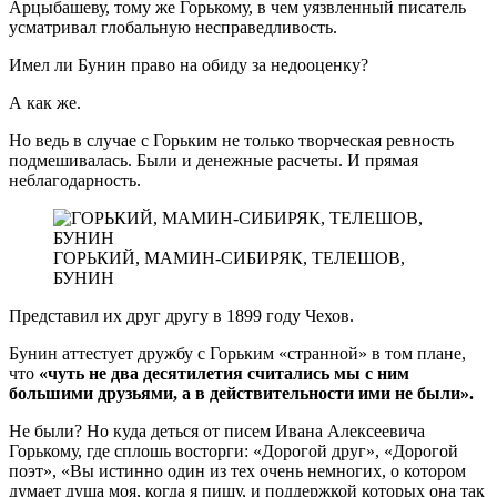
Арцыбашеву, тому же Горькому, в чем уязвленный писатель
усматривал глобальную несправедливость.
Имел ли Бунин право на обиду за недооценку?
А как же.
Но ведь в случае с Горьким не только творческая ревность
подмешивалась. Были и денежные расчеты. И прямая
неблагодарность.
ГОРЬКИЙ, МАМИН-СИБИРЯК, ТЕЛЕШОВ,
БУНИН
Представил их друг другу в 1899 году Чехов.
Бунин аттестует дружбу с Горьким «странной» в том плане,
что
«чуть не два десятилетия считались мы с ним
большими друзьями, а в действительности ими не были».
Не были? Но куда деться от писем Ивана Алексеевича
Горькому, где сплошь восторги: «Дорогой друг», «Дорогой
поэт», «Вы истинно один из тех очень немногих, о котором
думает душа моя, когда я пишу, и поддержкой которых она так