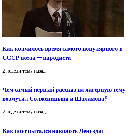
Как кончилось время самого популярного в
СССР поэта — пародиста
2 недели тому назад
Чем самый первый рассказ на лагерную тему
возмутил Солженицына и Шаламова?
2 недели тому назад
Как поэт пытался наколоть Лениздат