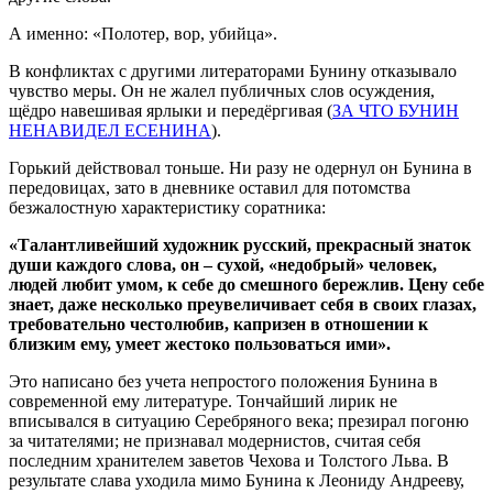
А именно: «Полотер, вор, убийца».
В конфликтах с другими литераторами Бунину отказывало
чувство меры. Он не жалел публичных слов осуждения,
щёдро навешивая ярлыки и передёргивая (
ЗА ЧТО БУНИН
НЕНАВИДЕЛ ЕСЕНИНА
).
Горький действовал тоньше. Ни разу не одернул он Бунина в
передовицах, зато в дневнике оставил для потомства
безжалостную характеристику соратника:
«Талантливейший художник русский, прекрасный знаток
души каждого слова, он – сухой, «недобрый» человек,
людей любит умом, к себе до смешного бережлив. Цену себе
знает, даже несколько преувеличивает себя в своих глазах,
требовательно честолюбив, капризен в отношении к
близким ему, умеет жестоко пользоваться ими».
Это написано без учета непростого положения Бунина в
современной ему литературе. Тончайший лирик не
вписывался в ситуацию Серебряного века; презирал погоню
за читателями; не признавал модернистов, считая себя
последним хранителем заветов Чехова и Толстого Льва. В
результате слава уходила мимо Бунина к Леониду Андрееву,