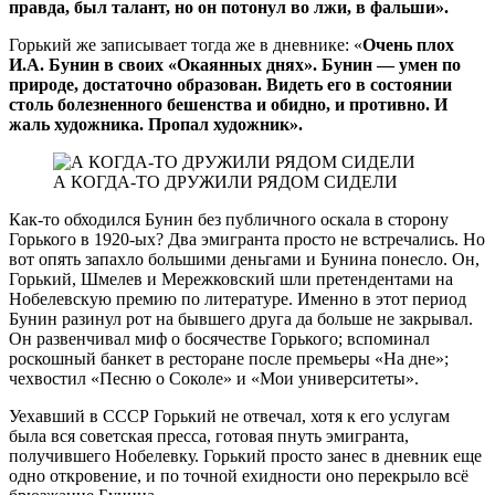
правда, был талант, но он потонул во лжи, в фальши».
Горький же записывает тогда же в дневнике: «
Очень плох
И.А. Бунин в своих «Окаянных днях». Бунин — умен по
природе, достаточно образован. Видеть его в состоянии
столь болезненного бешенства и обидно, и противно. И
жаль художника. Пропал художник».
А КОГДА-ТО ДРУЖИЛИ РЯДОМ СИДЕЛИ
Как-то обходился Бунин без публичного оскала в сторону
Горького в 1920-ых? Два эмигранта просто не встречались. Но
вот опять запахло большими деньгами и Бунина понесло. Он,
Горький, Шмелев и Мережковский шли претендентами на
Нобелевскую премию по литературе. Именно в этот период
Бунин разинул рот на бывшего друга да больше не закрывал.
Он развенчивал миф о босячестве Горького; вспоминал
роскошный банкет в ресторане после премьеры «На дне»;
чехвостил «Песню о Соколе» и «Мои университеты».
Уехавший в СССР Горький не отвечал, хотя к его услугам
была вся советская пресса, готовая пнуть эмигранта,
получившего Нобелевку. Горький просто занес в дневник еще
одно откровение, и по точной ехидности оно перекрыло всё