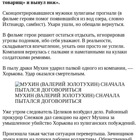
товарищ» и вынул нож».
Сконцентрировавшиеся мужики хулиганье прогнали (в
фильме героям помог появившийся из вод озера, словно
Ихтиандр, самбист). Ухари ушли, но обещали вернуться.
В фильме герои решают остаться отдыхать, игнорировав
угрозы подонков, ибо себя уважают. В реальности,
складывается впечатление, уехать они просто не успели.
Компания вернулась с палками и намотанными на кулаки
солдатскими ремнями.
В пылу драки Мухин ударил палкой одного из компании, —
Хорькова. Удар оказался смертельным.
МУХИН (ВАЛЕРИЙ ЗОЛОТУХИН) СНАЧАЛА
ПЫТАЛСЯ ДОГОВОРИТЬСЯ
Уже утром следователь Целиков возбудил дело. Районный
прокурор Снежков дал санкцию на арест Мухина за
умышленное убийство Хорькова из хулиганских побуждений.
Произошла такая частая ситуация перевертыша. Зачинщиков
драки взяли на поруки рабочие коллективы. Общественный