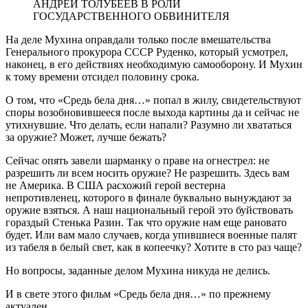
АНДРЕЙ ТОЛУБЕЕВ В РОЛИ
ГОСУДАРСТВЕННОГО ОБВИНИТЕЛЯ
На деле Мухина оправдали только после вмешательства
Генерального прокурора СССР Руденко, который усмотрел,
наконец, в его действиях необходимую самооборону. И Мухин
к тому времени отсидел половину срока.
О том, что «Средь бела дня…» попал в жилу, свидетельствуют
споры возобновившееся после выхода картины да и сейчас не
утихнувшие. Что делать, если напали? Разумно ли хвататься
за оружие? Может, лучше бежать?
Сейчас опять завели шарманку о праве на огнестрел: не
разрешить ли всем носить оружие? Не разрешить. Здесь вам
не Америка. В США расхожий герой вестерна
непротивленец, которого в финале буквально вынуждают за
оружие взяться. А наш национальный герой это буйствовать
гораздый Стенька Разин. Так что оружие нам еще рановато
будет. Или вам мало случаев, когда упившиеся военные палят
из табеля в белый свет, как в копеечку? Хотите в сто раз чаще?
Но вопросы, заданные делом Мухина никуда не делись.
И в свете этого фильм «Средь бела дня…» по прежнему
актуален.