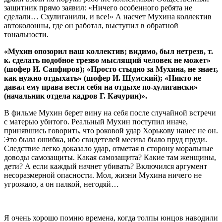
защитник прямо заявил: «Ничего особенного ребята не
сделали… Схулиганили, и все!» А насчет Мухина коллектив
автоколонны, где он работал, выступил в обратной
тональности.
«Мухин опозорил наш коллектив; видимо, был нетрезв, т.
к. сделать подобное трезво мыслящий человек не может»
(шофер И. Сапфиров); «Просто стыдно за Мухина, не знает,
как нужно отдыхать» (шофер И. Шумский); «Никто не
давал ему права вести себя на отдыхе по-хулигански»
(начальник отдела кадров Г. Качурин)».
В фильме Мухин берет вину на себя после случайной встречи
с матерью убитого. Реальный Мухин поступил иначе,
принявшись говорить, что роковой удар Хорькову нанес не он.
Это была ошибка, ибо свидетелей месива было пруд пруди.
Следствие легко доказало удар, отметая в сторону моральные
доводы самозащиты. Какая самозащита? Какие там женщины,
дети? А если каждый начнет убивать? Включился аргумент
несоразмерной опасности. Мол, жизни Мухина ничего не
угрожало, а он палкой, негодяй…
Я очень хорошо помню времена, когда толпы юнцов наводили