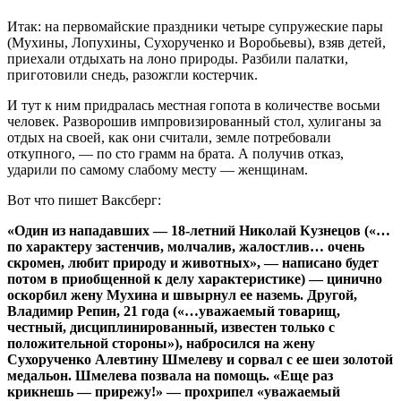
Итак: на первомайские праздники четыре супружеские пары
(Мухины, Лопухины, Сухорученко и Воробьевы), взяв детей,
приехали отдыхать на лоно природы. Разбили палатки,
приготовили снедь, разожгли костерчик.
И тут к ним придралась местная гопота в количестве восьми
человек. Разворошив импровизированный стол, хулиганы за
отдых на своей, как они считали, земле потребовали
откупного, — по сто грамм на брата. А получив отказ,
ударили по самому слабому месту — женщинам.
Вот что пишет Ваксберг:
«Один из нападавших — 18-летний Николай Кузнецов («…
по характеру застенчив, молчалив, жалостлив… очень
скромен, любит природу и животных», — написано будет
потом в приобщенной к делу характеристике) — цинично
оскорбил жену Мухина и швырнул ее наземь. Другой,
Владимир Репин, 21 года («…уважаемый товарищ,
честный, дисциплинированный, известен только с
положительной стороны»), набросился на жену
Сухорученко Алевтину Шмелеву и сорвал с ее шеи золотой
медальон. Шмелева позвала на помощь. «Еще раз
крикнешь — прирежу!» — прохрипел «уважаемый