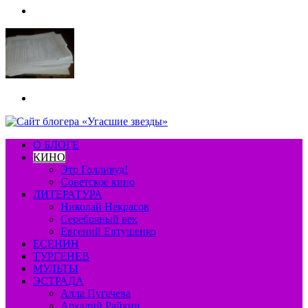
Меню
Искать
О БЛОГЕ
КИНО
Это Голливуд!
Советское кино
ЛИТЕРАТУРА
Николай Некрасов
Серебряный век
Евгений Евтушенко
ЕСЕНИН
ТУРГЕНЕВ
МУЛЬТЫ
ЭСТРАДА
Алла Пугачева
Аркадий Райкин