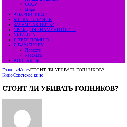
СССР
Цирк
АВАРИИ ЗВЕЗД
БИТВА ТИТАНОВ
ЗАЧЕМ ТАК ПИТЬ?
СРОК ДЛЯ ЗНАМЕНИТОСТИ
УКРАИНА
Я ТЕБЯ ПОМНЮ
Я ВАМ ПИШУ
Повести
Рассказы
КОНТАКТЫ
Главная
/
Кино
/
СТОИТ ЛИ УБИВАТЬ ГОПНИКОВ?
Кино
Советское кино
СТОИТ ЛИ УБИВАТЬ ГОПНИКОВ?
Send
an
email