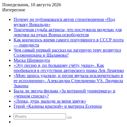
Понедельник, 10 августа 2026
Интересное
Почему не публиковался автор стихотворения «Под
музыку Вивальди»
Трагичная судьба актрисы, что послужила моделью для
девочки на руках Воина-освободителя
Как кончилось время самого популярного в СССР поэта
— пародиста
Чем самый первый рассказ на лагерную тему возмутил
Солженицына и Шаламова?
Маска Ширвиндта
«Эту песню я, по большому счёту, украл». Как
пробивался в отсутствии авторского права Лев Лещенко
«Мою запись удаляли, и песня звучала исключительно в
ее исполнении». Александра Стрельченко VS. Людмила
Зыкина
Была ли звезда фильма «За витриной универмага» в
«черном списке»?
«Ленка, дура, выходи за меня замуж»
Герой «Калины красной» и матрица Есенина
Искать
Случайная
статья