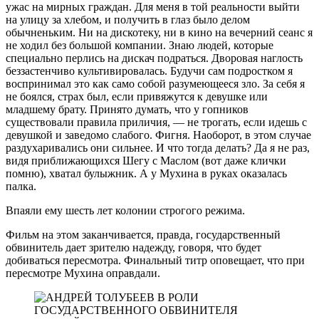
ужас на мирных граждан. Для меня в той реальности выйти
на улицу за хлебом, и получить в глаз было делом
обычненьким. Ни на дискотеку, ни в кино на вечерний сеанс я
не ходил без большой компании. Знаю людей, которые
специально перлись на дискач подраться. Дворовая наглость
беззастенчиво культивировалась. Будучи сам подростком я
воспринимал это как само собой разумеющееся зло. За себя я
не боялся, страх был, если привяжутся к девушке или
младшему брату. Принято думать, что у гопников
существовали правила приличия, — не трогать, если идешь с
девушкой и заведомо слабого. Фигня. Наоборот, в этом случае
раздухаривались они сильнее. И что тогда делать? Да я не раз,
видя приближающихся Шегу с Маслом (вот даже клички
помню), хватал булыжник. А у Мухина в руках оказалась
палка.
Впаяли ему шесть лет колонии строгого режима.
Фильм на этом заканчивается, правда, государственный
обвинитель дает зрителю надежду, говоря, что будет
добиваться пересмотра. Финальный титр оповещает, что при
пересмотре Мухина оправдали.