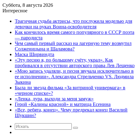
Суббота, 8 августа 2026
Интересное
Трагичная судьба актрисы, что послужила моделью для
девочки на руках Воина-освободителя
Как кончилось время самого популярного в СССР поэта
— пародиста
Чем самый первый рассказ на лагерную тему возмутил
Солженицына и Шаламова?
Маска Ширвиндта
«Эту песню я, по большому счёту, украл». Как
пробивался в отсутствии авторского права Лев Лещенко
«Мою запись удаляли, и песня звучала исключительно в
ее исполнении». Александра Стрельченко VS. Людмила
Зыкина
Была ли звезда фильма «За витриной универмага» в
«черном списке»?
«Ленка, дура, выходи за меня замуж»
Герой «Калины красной» и матрица Есенина
«Все, ребята, конец». Чему предрекал конец Василий
Шукшин?
Искать
Случайная
статья