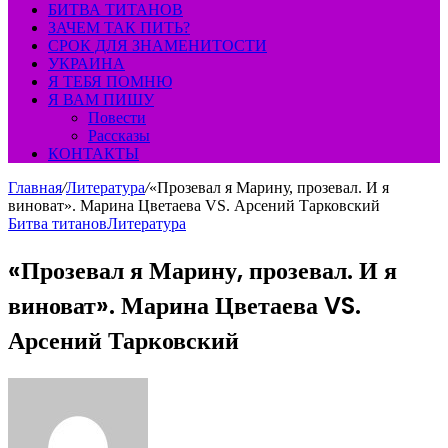
БИТВА ТИТАНОВ
ЗАЧЕМ ТАК ПИТЬ?
СРОК ДЛЯ ЗНАМЕНИТОСТИ
УКРАИНА
Я ТЕБЯ ПОМНЮ
Я ВАМ ПИШУ
Повести
Рассказы
КОНТАКТЫ
Главная
/
Литература
/
«Прозевал я Марину, прозевал. И я
виноват». Марина Цветаева VS. Арсений Тарковский
Битва титанов
Литература
«Прозевал я Марину, прозевал. И я
виноват». Марина Цветаева VS.
Арсений Тарковский
Send
an
email