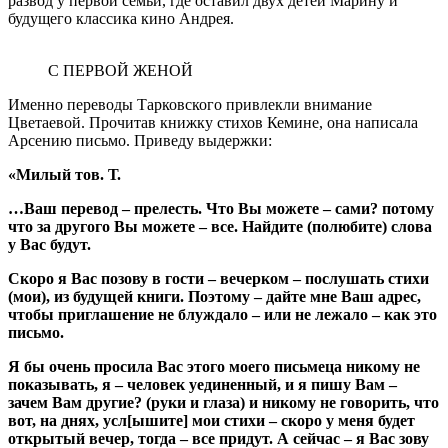
развод у первой семьи, где оставил двух детей Марину и
будущего классика кино Андрея.
С ПЕРВОЙ ЖЕНОЙ
Именно переводы Тарковского привлекли внимание
Цветаевой. Прочитав книжку стихов Кемине, она написала
Арсению письмо. Приведу выдержки:
«Милый тов. Т.
…Ваш перевод – прелесть. Что Вы можете – сами? потому
что за другого Вы можете – все. Найдите (полюбите) слова
у Вас будут.
Скоро я Вас позову в гости – вечерком – послушать стихи
(мои), из будущей книги. Поэтому – дайте мне Ваш адрес,
чтобы приглашение не блуждало – или не лежало – как это
письмо.
Я бы очень просила Вас этого моего письмеца никому не
показывать, я – человек уединенный, и я пишу Вам –
зачем Вам другие? (руки и глаза) и никому не говорить, что
вот, на днях, усл[ышите] мои стихи – скоро у меня будет
открытый вечер, тогда – все придут. А сейчас – я Вас зову