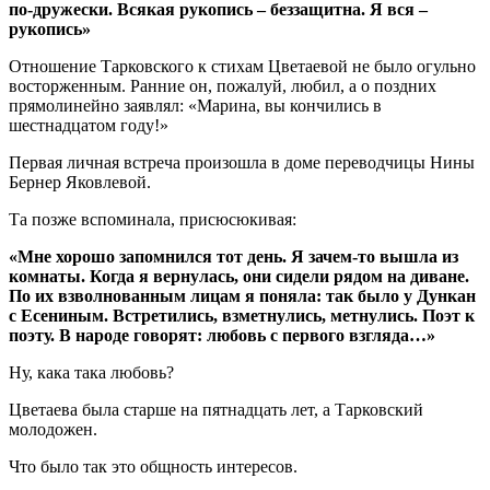
по-дружески. Всякая рукопись – беззащитна. Я вся –
рукопись»
Отношение Тарковского к стихам Цветаевой не было огульно
восторженным. Ранние он, пожалуй, любил, а о поздних
прямолинейно заявлял: «Марина, вы кончились в
шестнадцатом году!»
Первая личная встреча произошла в доме переводчицы Нины
Бернер Яковлевой.
Та позже вспоминала, присюсюкивая:
«Мне хорошо запомнился тот день. Я зачем-то вышла из
комнаты. Когда я вернулась, они сидели рядом на диване.
По их взволнованным лицам я поняла: так было у Дункан
с Есениным. Встретились, взметнулись, метнулись. Поэт к
поэту. В народе говорят: любовь с первого взгляда…»
Ну, кака така любовь?
Цветаева была старше на пятнадцать лет, а Тарковский
молодожен.
Что было так это общность интересов.