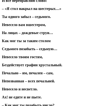
И все переправляю слово:
– «Я стол накрыл на шестерых…»
Ты одного забыл – седьмого.
Невесело вам вшестером,
На лицах – дождевые струи…
Как мог ты за таким столом
Седьмого позабыть – седьмую…
Невесело твоим гостям,
Бездействует графин хрустальный.
Печально – им, печален – сам,
Непозванная – всех печальней.
Невесело и несветло.
Ах! не едите и не пьете.
– Как мог ты позабыть число?