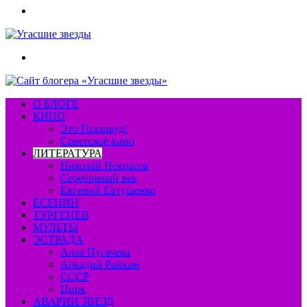
Меню
Искать
О БЛОГЕ
КИНО
Это Голливуд!
Советское кино
ЛИТЕРАТУРА
Николай Некрасов
Серебряный век
Евгений Евтушенко
ЕСЕНИН
ТУРГЕНЕВ
МУЛЬТЫ
ЭСТРАДА
Алла Пугачева
Аркадий Райкин
СССР
Цирк
АВАРИИ ЗВЕЗД