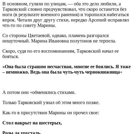
В основном, гуляли по улицам, — оба это дело любили, а
Тарковский словно предчувствовал, что скоро останется без
ноги (в результате военного ранения) и торопился набегаться
впрок. Читали друг другу стихи, нередко Арсений исправлял
что-то по совету Марины.
Со стороны Цветаевой, однако, пламень разгорался
нешуточный. Марина Ивановна полутонов не терпела.
Скоро, судя по его воспоминаниям, Тарковский начал ее
бояться.
«Она была страшно несчастная, многие ее боялись. Я тоже
– немножко. Ведь она была чуть-чуть чернокнижница
«
А потом они «обменялись стихами.
Только Тарковский узнал об этом много позже.
Как-то в присутствии Марины он прочел свое:
Стол накрыт на шестерых,
Розы да хрусталь,