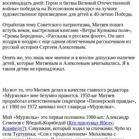
восемнадцать дней: Герои и битвы Великой Отечественной
войны» победила на Всесоюзном конкурсе на лучшее
художественное произведение для детей к 40-летию Победы.
Отработав тему Советского патриотизма, Митяев пошел
вглубь веков, выстреливая книгами «Ветры Куликова поля»,
«Громы Бородина», «Рассказы о русском флоте». Он шел
ноздря в ноздрю с еще одним облегченным рассказчиком из
русской истории Сергеем Алексеевым.
Опять же, это лишь мое мнение и я вполне допускаю наличие
детей, которые Митяевым и Алексеевым зачитывались. Я к
таким детям не принадлежал.
Но вот то, что Митяев делал в качестве главного редактора
«Мурзилки» мне безумно нравится. 1950-ые Митяев
проработал ответственным секретарем «Пионерской правды»,
а с 1960 по 1972 занимал пост главреда «Мурзилки».
Мой «Мурзилка» это первая половина 1980-ых: Александр
Семенов с Ябедой-Корябедой (
Кто придумал Ябеду-
Корябеду?
); Савушкин, который ходил за спичками; Чубо из
села Туртурика; «Сон с продолжением» Михалкова с