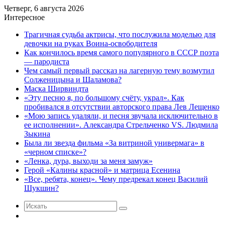
Четверг, 6 августа 2026
Интересное
Трагичная судьба актрисы, что послужила моделью для
девочки на руках Воина-освободителя
Как кончилось время самого популярного в СССР поэта
— пародиста
Чем самый первый рассказ на лагерную тему возмутил
Солженицына и Шаламова?
Маска Ширвиндта
«Эту песню я, по большому счёту, украл». Как
пробивался в отсутствии авторского права Лев Лещенко
«Мою запись удаляли, и песня звучала исключительно в
ее исполнении». Александра Стрельченко VS. Людмила
Зыкина
Была ли звезда фильма «За витриной универмага» в
«черном списке»?
«Ленка, дура, выходи за меня замуж»
Герой «Калины красной» и матрица Есенина
«Все, ребята, конец». Чему предрекал конец Василий
Шукшин?
Искать
Случайная
статья