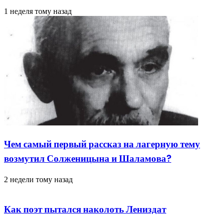
1 неделя тому назад
Чем самый первый рассказ на лагерную тему
возмутил Солженицына и Шаламова?
2 недели тому назад
Как поэт пытался наколоть Лениздат