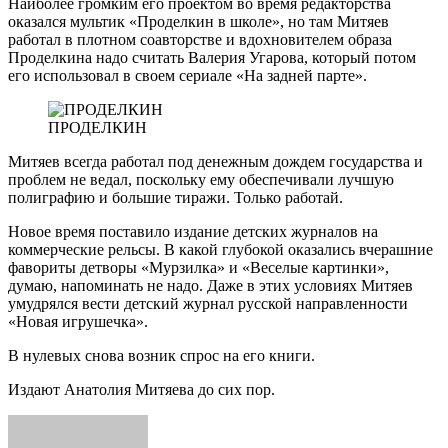
Наиболее громким его проектом во время редакторства
оказался мультик «Проделкин в школе», но там Митяев
работал в плотном соавторстве и вдохновителем образа
Проделкина надо считать Валерия Угарова, который потом
его использовал в своем сериале «На задней парте».
ПРОДЕЛКИН
Митяев всегда работал под денежным дождем государства и
проблем не ведал, поскольку ему обеспечивали лучшую
полиграфию и большие тиражи. Только работай.
Новое время поставило издание детских журналов на
коммерческие рельсы. В какой глубокой оказались вчерашние
фавориты детворы «Мурзилка» и «Веселые картинки»,
думаю, напоминать не надо. Даже в этих условиях Митяев
умудрялся вести детский журнал русской направленности
«Новая игрушечка».
В нулевых снова возник спрос на его книги.
Издают Анатолия Митяева до сих пор.
Send
an