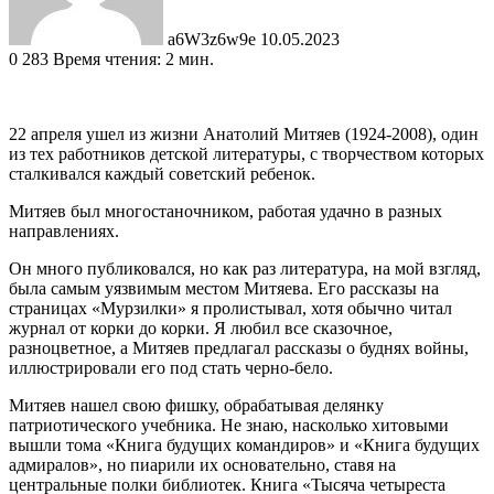
a6W3z6w9e
10.05.2023
0
283
Время чтения: 2 мин.
22 апреля ушел из жизни Анатолий Митяев (1924-2008), один
из тех работников детской литературы, с творчеством которых
сталкивался каждый советский ребенок.
Митяев был многостаночником, работая удачно в разных
направлениях.
Он много публиковался, но как раз литература, на мой взгляд,
была самым уязвимым местом Митяева. Его рассказы на
страницах «Мурзилки» я пролистывал, хотя обычно читал
журнал от корки до корки. Я любил все сказочное,
разноцветное, а Митяев предлагал рассказы о буднях войны,
иллюстрировали его под стать черно-бело.
Митяев нашел свою фишку, обрабатывая делянку
патриотического учебника. Не знаю, насколько хитовыми
вышли тома «Книга будущих командиров» и «Книга будущих
адмиралов», но пиарили их основательно, ставя на
центральные полки библиотек. Книга «Тысяча четыреста