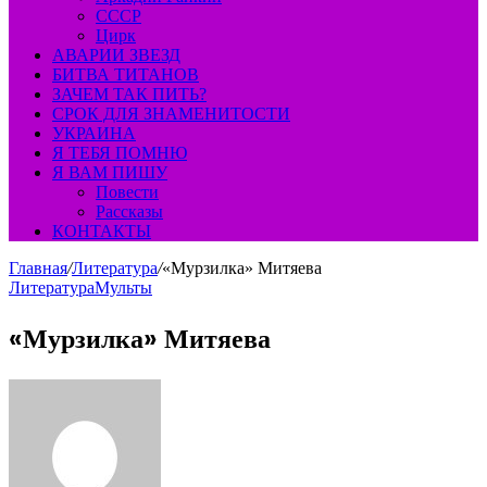
СССР
Цирк
АВАРИИ ЗВЕЗД
БИТВА ТИТАНОВ
ЗАЧЕМ ТАК ПИТЬ?
СРОК ДЛЯ ЗНАМЕНИТОСТИ
УКРАИНА
Я ТЕБЯ ПОМНЮ
Я ВАМ ПИШУ
Повести
Рассказы
КОНТАКТЫ
Главная
/
Литература
/
«Мурзилка» Митяева
Литература
Мульты
«Мурзилка» Митяева
Send
an
email