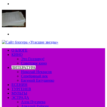
Меню
Искать
О БЛОГЕ
КИНО
Это Голливуд!
Советское кино
ЛИТЕРАТУРА
Николай Некрасов
Серебряный век
Евгений Евтушенко
ЕСЕНИН
ТУРГЕНЕВ
МУЛЬТЫ
ЭСТРАДА
Алла Пугачева
Аркадий Райкин