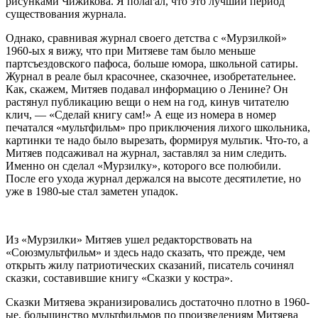
рисунками Чижикова. Я полагал, что это лучший период
существования журнала.
Однако, сравнивая журнал своего детства с «Мурзилкой»
1960-ых я вижу, что при Митяеве там было меньше
партсъездовского пафоса, больше юмора, школьной сатиры.
Журнал в реале был красочнее, сказочнее, изобретательнее.
Как, скажем, Митяев подавал информацию о Ленине? Он
растянул публикацию вещи о нем на год, кинув читателю
клич, — «Сделай книгу сам!» А еще из номера в номер
печатался «мультфильм» про приключения лихого школьника,
картинки те надо было вырезать, формируя мультик. Что-то, а
Митяев подсаживал на журнал, заставлял за ним следить.
Именно он сделал «Мурзилку», которого все полюбили.
После его ухода журнал держался на высоте десятилетие, но
уже в 1980-ые стал заметен упадок.
Из «Мурзилки» Митяев ушел редакторствовать на
«Союзмультфильм» и здесь надо сказать, что прежде, чем
открыть жилу патриотических сказаний, писатель сочинял
сказки, составившие книгу «Сказки у костра».
Сказки Митяева экранизировались достаточно плотно в 1960-
ые, большинство мультфильмов по произведениям Митяева