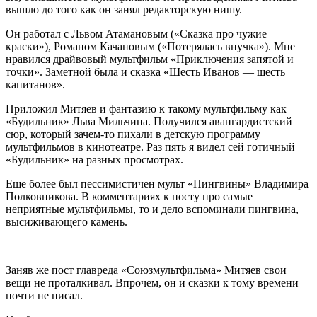
вышло до того как он занял редакторскую нишу.
Он работал с Львом Атамановым («Сказка про чужие
краски»), Романом Качановым («Потерялась внучка»). Мне
нравился драйвовый мультфильм «Приключения запятой и
точки». Заметной была и сказка «Шесть Иванов — шесть
капитанов».
Приложил Митяев и фантазию к такому мультфильму как
«Будильник» Льва Мильчина. Получился авангардистский
сюр, который зачем-то пихали в детскую программу
мультфильмов в кинотеатре. Раз пять я видел сей готичный
«Будильник» на разных просмотрах.
Еще более был пессимистичен мульт «Пингвины» Владимира
Полковникова. В комментариях к посту про самые
неприятные мультфильмы, то и дело вспоминали пингвина,
высиживающего камень.
Заняв же пост главреда «Союзмультфильма» Митяев свои
вещи не проталкивал. Впрочем, он и сказки к тому времени
почти не писал.