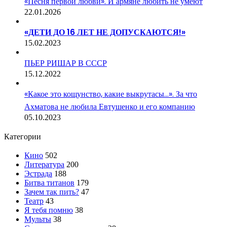
«Песня первой любви». И армяне любить не умеют
22.01.2026
«ДЕТИ ДО 16 ЛЕТ НЕ ДОПУСКАЮТСЯ!»
15.02.2023
ПЬЕР РИШАР В СССР
15.12.2022
«Какое это кощунство, какие выкрутасы…». За что
Ахматова не любила Евтушенко и его компанию
05.10.2023
Категории
Кино
502
Литература
200
Эстрада
188
Битва титанов
179
Зачем так пить?
47
Театр
43
Я тебя помню
38
Мульты
38