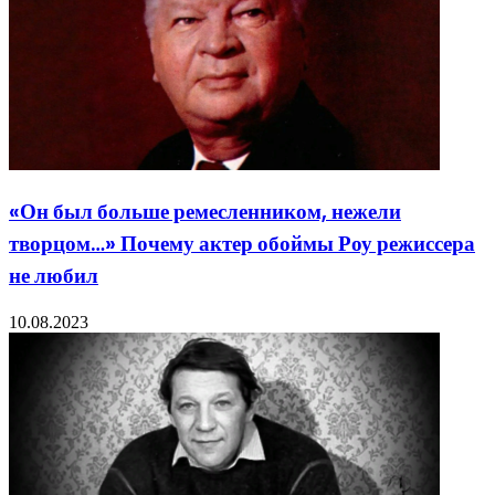
«Он был больше ремесленником, нежели
творцом…» Почему актер обоймы Роу режиссера
не любил
10.08.2023