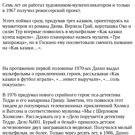
Семь лет он работал художником-мультипликатором и только
в 1967 получил режиссерский проект.
Успех поймал сразу, придумав трех казаков, ориентируясь на
мушкетеров из романа Дюма. Верзила Грай, коротышка Око и
силач Тур впервые появились в мультфильме «Как казаки
кулеш варили». Дахно планировал назвать мультик «Три
запорожца», но в Госкино ему посоветовали сменить название
на «Как казаки…».
На протяжении первой половины 1970-ых Дахно выдал
мультфильмы о приключениях героев, рассказывая «Как
казаки в футбол играли», «…невест выручали», «…соль
покупали».
В 1976 придумал нового серийного героя: пса-детектива
Тедди и его напарника Гришу. Заметим, что появился этот
тандем до популярных телевизионных приключений Холмса
и Ватсона и соответственно мультика «Мы с Шерлоком
Холмсом». Расследовать псу в «Дело поручается детективу
Тедди. Дело №001. Бурый и белый» пришлось детское
исчезновение двух заигравшихся медвежат. Получился милый
мультфильм, не более. Только через десять лет, в 1986, Дахно