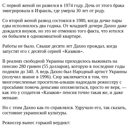
С первой женой он развелся в 1974 году. Дочь от этого брака
эмигрировала в Израиль, где умерла 30 лет от роду.
Со второй женой развод состоялся в 1980, когда дочке пары
едва исполнилось два годика. От младшей дочери Дахно даже
дождался внуков, но это не отменяло того факта, что ютился
он бобылем в однокомнатной квартире.
Работы не было. Свыше десяти лет Дахно прождал, когда
запустят его с десятой серией «Казаков».
В реалиях свободной Украины приходилось выживать на
пенсию 280 гривен (55 долларов), которую в последние годы
подняли до 340. А ведь Дахно был Народный артист Украины
(получил звание в 1996). Сюр заключается в том, что
многочисленные просители-алкаши надоедали режиссеру с
просьбами помочь деньгами опохмелиться, просто не веря, —
как это у создателя «Казаков» пенсия точно такая же, и даже
меньше.
Но с этим Дахно как-то справлялся. Удручало его, так сказать,
состояние украинской культуры.
Режиссер вынес горький вердикт: