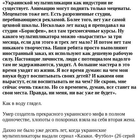
«Украинской мультипликации как индустрии не
существует. Анимацию могут поднять только меценаты.
Меценатов тоже нет. Есть разрозненные студии,
перебивающиеся рекламой. Более того, нет уже самой
цеховой школы. Несколько лет назад я преподавал на
студии «Борисфен», вел там трехмесячные курсы. Ну
какого мультипликатора можно «вырастить» за три
месяца, если для этого и трех лет мало? И потом нет там
никакого творчества. Наши ребята просто выполняют
иностранный заказ, их используют как дешевую рабочую
силу. Настоящие личности, люди с потенциалом надолго
там не задерживаются, уходят. А большие мастера в это
время уходят из жизни. Я все время думаю: на чем мои
внуки будут воспитывать своих детей? И какими они
вырастут, если воспитывать не на чем? Не скрою, мне
сейчас очень тяжело. Но со временем, думаю, все станет на
свои места. Правда, ни меня, ни вас уже не будет».
Как в воду глядел.
Умер создатель прекрасного украинского мифа в полном
одиночестве, хлопоты о похоронах взяла на себя вторая жена.
Дахно не было уже десять лет, когда украинские
мультипликаторы выдали сериал «Казаки. Футбол» (26 серий