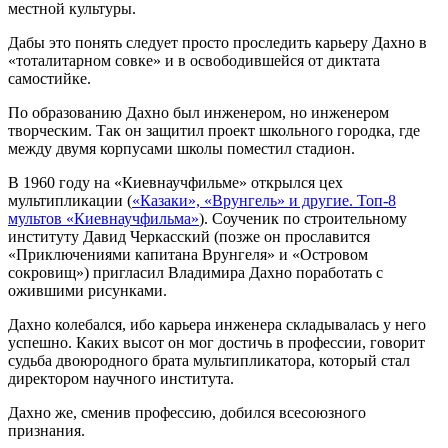
местной культуры.
Дабы это понять следует просто проследить карьеру Дахно в
«тоталитарном совке» и в освободившейся от диктата
самостийке.
По образованию Дахно был инженером, но инженером
творческим. Так он защитил проект школьного городка, где
между двумя корпусами школы поместил стадион.
В 1960 году на «Киевнаучфильме» открылся цех
мультипликации (
«Казаки», «Врунгель» и другие. Топ-8
мультов «Киевнаучфильма»
). Соученик по строительному
институту Давид Черкасский (позже он прославится
«Приключениями капитана Врунгеля» и «Островом
сокровищ») пригласил Владимира Дахно поработать с
ожившими рисунками.
Дахно колебался, ибо карьера инженера складывалась у него
успешно. Каких высот он мог достичь в профессии, говорит
судьба двоюродного брата мультипликатора, который стал
директором научного института.
Дахно же, сменив профессию, добился всесоюзного
признания.