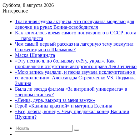
Суббота, 8 августа 2026
Интересное
Трагичная судьба актрисы, что послужила моделью для
девочки на руках Воина-освободителя
Как кончилось время самого популярного в СССР поэта
— пародиста
Чем самый первый рассказ на лагерную тему возмутил
Солженицына и Шаламова?
Маска Ширвиндта
«Эту песню я, по большому счёту, украл». Как
пробивался в отсутствии авторского права Лев Лещенко
«Мою запись удаляли, и песня звучала исключительно в
ее исполнении». Александра Стрельченко VS. Людмила
Зыкина
Была ли звезда фильма «За витриной универмага» в
«черном списке»?
«Ленка, дура, выходи за меня замуж»
Герой «Калины красной» и матрица Есенина
«Все, ребята, конец». Чему предрекал конец Василий
Шукшин?
Искать
Случайная
статья