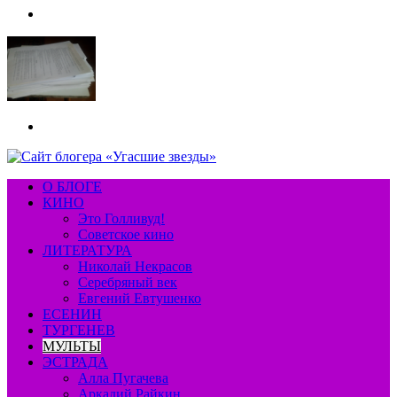
Меню
Искать
О БЛОГЕ
КИНО
Это Голливуд!
Советское кино
ЛИТЕРАТУРА
Николай Некрасов
Серебряный век
Евгений Евтушенко
ЕСЕНИН
ТУРГЕНЕВ
МУЛЬТЫ
ЭСТРАДА
Алла Пугачева
Аркадий Райкин