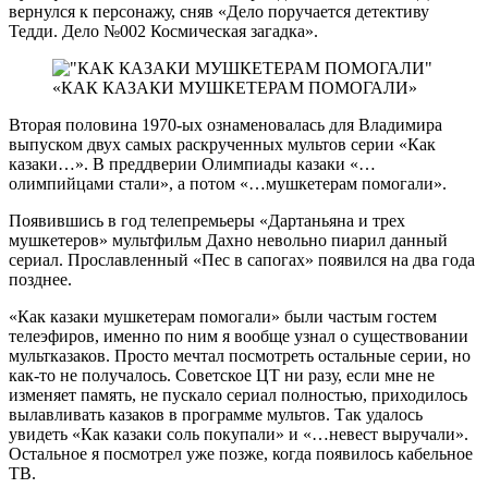
вернулся к персонажу, сняв «Дело поручается детективу
Тедди. Дело №002 Космическая загадка».
«КАК КАЗАКИ МУШКЕТЕРАМ ПОМОГАЛИ»
Вторая половина 1970-ых ознаменовалась для Владимира
выпуском двух самых раскрученных мультов серии «Как
казаки…». В преддверии Олимпиады казаки «…
олимпийцами стали», а потом «…мушкетерам помогали».
Появившись в год телепремьеры «Дартаньяна и трех
мушкетеров» мультфильм Дахно невольно пиарил данный
сериал. Прославленный «Пес в сапогах» появился на два года
позднее.
«Как казаки мушкетерам помогали» были частым гостем
телеэфиров, именно по ним я вообще узнал о существовании
мультказаков. Просто мечтал посмотреть остальные серии, но
как-то не получалось. Советское ЦТ ни разу, если мне не
изменяет память, не пускало сериал полностью, приходилось
вылавливать казаков в программе мультов. Так удалось
увидеть «Как казаки соль покупали» и «…невест выручали».
Остальное я посмотрел уже позже, когда появилось кабельное
ТВ.