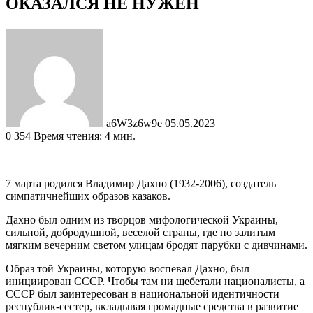
ОКАЗАЛСЯ НЕ НУЖЕН
Send
an
email
a6W3z6w9e
05.05.2023
0
354
Время чтения: 4 мин.
7 марта родился Владимир Дахно (1932-2006), создатель
симпатичнейших образов казаков.
Дахно был одним из творцов мифологической Украины, —
сильной, добродушной, веселой страны, где по залитым
мягким вечерним светом улицам бродят парубки с дивчинами.
Образ той Украины, которую воспевал Дахно, был
инициирован СССР. Чтобы там ни щебетали националисты, а
СССР был заинтересован в национальной идентичности
республик-сестер, вкладывая громадные средства в развитие