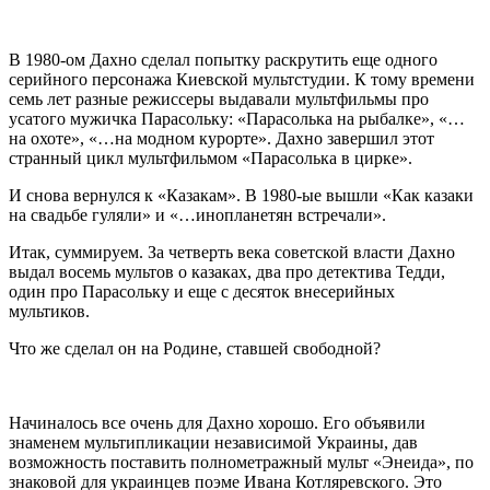
В 1980-ом Дахно сделал попытку раскрутить еще одного
серийного персонажа Киевской мультстудии. К тому времени
семь лет разные режиссеры выдавали мультфильмы про
усатого мужичка Парасольку: «Парасолька на рыбалке», «…
на охоте», «…на модном курорте». Дахно завершил этот
странный цикл мультфильмом «Парасолька в цирке».
И снова вернулся к «Казакам». В 1980-ые вышли «Как казаки
на свадьбе гуляли» и «…инопланетян встречали».
Итак, суммируем. За четверть века советской власти Дахно
выдал восемь мультов о казаках, два про детектива Тедди,
один про Парасольку и еще с десяток внесерийных
мультиков.
Что же сделал он на Родине, ставшей свободной?
Начиналось все очень для Дахно хорошо. Его объявили
знаменем мультипликации независимой Украины, дав
возможность поставить полнометражный мульт «Энеида», по
знаковой для украинцев поэме Ивана Котляревского. Это