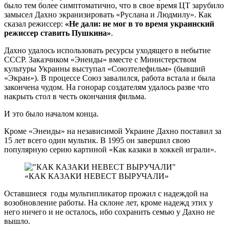
было тем более симптоматично, что в свое время ЦТ зарубило
замысел Дахно экранизировать «Руслана и Людмилу». Как
сказал режиссер:
«Не дали: не мог в то время украинский
режиссер ставить Пушкина»
.
Дахно удалось использовать ресурсы уходящего в небытие
СССР. Заказчиком «Энеиды» вместе с Министерством
культуры Украины выступал «Союзтелефильм» (бывший
«Экран»). В процессе Союз завалился, работа встала и была
закончена чудом. На гонорар создателям удалось разве что
накрыть стол в честь окончания фильма.
И это было началом конца.
Кроме «Энеиды» на независимой Украине Дахно поставил за
15 лет всего один мультик. В 1995 он завершил свою
популярную серию картиной «Как казаки в хоккей играли».
«КАК КАЗАКИ НЕВЕСТ ВЫРУЧАЛИ»
Оставшиеся годы мультипликатор прожил с надеждой на
возобновление работы. На склоне лет, кроме надежд этих у
него ничего и не осталось, ибо сохранить семью у Дахно не
вышло.