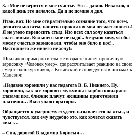
3. «Мне не верится в мое счастье. Это – давно. Неважно, в
какой день это началось. Да и не помню я дня.
Итак, вот. Но мне отвратительно сознание того, что всем,
решительно всем, понятна проклятая моя несчастливость!
Я не умею переносить стыд. Изо всех сил хочу казаться
счастливым. Большего мне не надо!.. Безумно хочу, чтобы
моему счастью завидовали, чтобы оно било в нос!..
Настоящего же ничего не хочу!»
Шпаликов примерно в том же возрасте пишет ироничную
зарисовку «Человек умер», где рассчитывает реакцию на свою
смерть однокурсников, а Китайский исповедуется в письмах к
Маневич:
«Недавно хоронили у нас педагога В. Б. Нижнего. Ну,
хоронили, как все хоронят: мужчины скорбно ковыряют
глазами пол, близкие плачут, женщины приготовили
платочки… Выступают ораторы.
Обращается к умершему студент, называет его на «ты», и
чувствуется, как ему неудобно это, как хочется сказать
«вы»…
–
Спи, дорогой Владимир Борисыч…