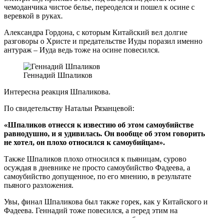
чемоданчика чистое белье, переоделся и пошел к осине с
веревкой в руках.
Александра Гордона, с которым Китайский вел долгие
разговоры о Христе и предательстве Иуды поразил именно
антураж – Иуда ведь тоже на осине повесился.
Геннадий Шпаликов
Интересна реакция Шпаликова.
По свидетельству Натальи Рязанцевой:
«Шпаликов отнесся к известию об этом самоубийстве
равнодушно, и я удивилась. Он вообще об этом говорить
не хотел, он плохо относился к самоубийцам».
Также Шпаликов плохо относился к пьяницам, сурово
осуждая в дневнике не просто самоубийство Фадеева, а
самоубийство допущенное, по его мнению, в результате
пьяного разложения.
Увы, финал Шпаликова был также горек, как у Китайского и
Фадеева. Геннадий тоже повесился, а перед этим на