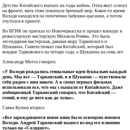
Детство Китайского выпало на годы войны. Отец-якут сгинул
на фронте, мать тоже покинула бренный мир. Какое-то время
Володя находился на попечении бабушки-цыганки, а потом
очутился в приюте.
Во ВГИК он приехал из Новочеркасска и прошел конкурс в
режиссерскую мастерскую Михаила Ромма. Это была
легендарная мастерская, давшая миру Тарковского и
Шукшина. Главенствовал там Китайский, который был
младше Тарковского на четыре года, а Шукшина на семь лет.
Александр Митта говорил:
«У Володи рождались гениальные идеи буквально каждый
день. Мы все — Тарковский, я и Шукшин — чувствовали
себя рядом с ним никем. А в своих первых фильмах
использовали все, что мы слышали от Китайского. Даже
амбициозный Тарковский говорил, что Китайский —
гений, и ему до него как до луны».
Савва Кулиш вторил:
«Все зарождавшееся новое кино было освещено именем
Володи. Андрей Тарковский вышел из-под его влияния
только на «Солярисе».