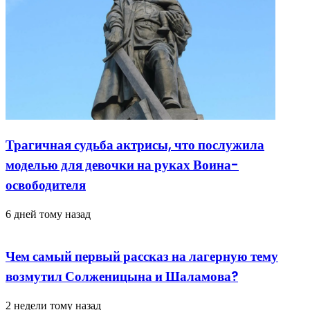
Трагичная судьба актрисы, что послужила
моделью для девочки на руках Воина-
освободителя
6 дней тому назад
Чем самый первый рассказ на лагерную тему
возмутил Солженицына и Шаламова?
2 недели тому назад