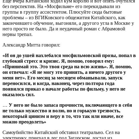
Еще вчера Китайский ходил кум королю и вот опять очутился
без перспектив. На «Мосфильме» его перекидывали из
группы в группу ассистентом. Плюсуйте сюда бытовые
проблемы – из ВГИКовского общежития Китайского, как
закончившего обучение, выгоняли, а другого угла в Москве у
него просто не было. Да и неудачный роман с Абрамовой
нервы трепал.
Александр Митта говорил:
«И он до ушей нахлебался мосфильмовской прозы, попал в
глубокий стресс и кризис. Я, помню, говорил ему:
«Принимай это. Это твоя среда на всю жизнь». Я, помню,
он отвечал: «Я не могу это принять, а ничего другого у
меня нет». Его месяц за месяцем обманывали, запуск
переносился, и когда, наконец, через полтора года
появился приказ о начале работы по фильму, у него не
оказалось сил.
…
У него не было запаса прочности, включающего в себя
не только мужество и волю, но и горькую трезвость,
некоторый цинизм и веру в то, что так или иначе, все
можно преодолеть»
Самоубийство Китайский обставил театрально. Сел на
электричку, приехал в лес под Загорском, достал из