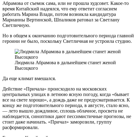
Абрамова от съемок сама, или не прошла худсовет. Какое-то
время Китайский надеялся, что ему ответит согласием
работать Марина Влади, потом возникла кандидатура
Марианны Вертинской, Шпаликов ратовал за Светлану
Светличную.
Но в общем к окончанию подготовительного периода главной
героини не было, поскольку Светличная не устроила студию.
Людмила Абрамова в дальнейшем станет женой
Высоцкого
Да еще климат вмешался.
Действие «Причала» происходило на московских
центральных улицах в летнюю ясную погоду, когда «бывает
все на свете хорошо», а дождь даже не предусматривается. К
концу же подготовительного периода, в августе, стало ясно,
— лето вышло дождливое, сплошь облачное, просвета не
наблюдается, синоптики дают пессимистичные прогнозы, не
стоит даже начинать. «Причал» заморозили, группу
расформировали.