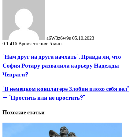
an
email
a6W3z6w9e
05.10.2023
0
1 416
Время чтения: 5 мин.
"Нам друг на друга начхать". Правда ли, что
София Ротару развалила карьеру Надежды
Чепраги?
"В немецком концлагере Злобин плохо себя вел"
— "Простить или не простить?"
Похожие статьи