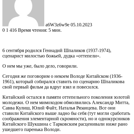
a6W3z6w9e
05.10.2023
0
1 416
Время чтения: 5 мин.
6 сентября родился Геннадий Шпаликов (1937-1974),
сценарист милостью божьей, дудка «оттепели».
О нем мы уже, было дело, говорили.
Сегодня же поговорим о некоем Володе Китайском (1936-
1961), который собирался ставить по сценарию Шпаликова
свой первый фильм да вдруг взял и повесился.
Китайский остался в памяти оттепельного поколения золотой
молодежи. О нем мимоходом обмолвились Александр Митта,
Савва Кулиш, Юлий Файт, Наталья Рязанцева. Все они
ставили Китайского выше ладно бы себя (тут могли сработать
соображения элементарной скромности), но и однокурсников
Китайского Шукшина с Тарковским расценивали ниже рано
ушедшего паренька Володи.