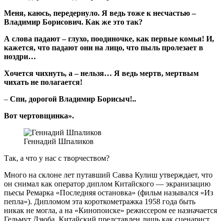
Меня, каюсь, передернуло. Я ведь тоже к несчастью –
Владимир Борисович. Как же это так?
А слова падают – глухо, поодиночке, как первые комья! И,
кажется, что падают они на лицо, что пыль пролезает в
ноздри…
Хочется чихнуть, а – нельзя… Я ведь мертв, мертвым
чихать не полагается!
–
Спи, дорогой Владимир Борисыч!..
Вот чертовщинка».
Геннадий Шпаликов
Так, а что у нас с творчеством?
Много на склоне лет путавший Савва Кулиш утверждает, что
он снимал как оператор диплом Китайского — экранизацию
пьесы Ремарка «Последняя остановка» (фильм назывался «Из
пепла»). Дипломом эта короткометражка 1958 года быть
никак не могла, а на «Кинопоиске» режиссером ее назначается
Гельмут Дзюба, Китайский представлен лишь как сценарист.