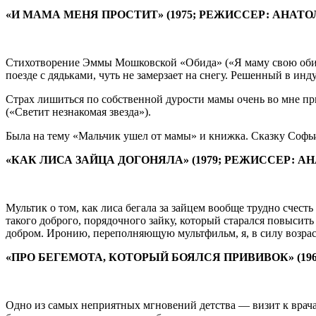
«И МАМА МЕНЯ ПРОСТИТ» (1975; РЕЖИССЕР: АНАТО
Стихотворение Эммы Мошковской «Обида» («Я маму свою обидел…
поезде с дядьками, чуть не замерзает на снегу. Решенный в ин
Страх лишиться по собственной дурости мамы очень во мне пр
(«Светит незнакомая звезда»).
Была на тему «Мальчик ушел от мамы» и книжка. Сказку Софьи 
«КАК ЛИСА ЗАЙЦА ДОГОНЯЛА» (1979; РЕЖИССЕР: А
Мультик о том, как лиса бегала за зайцем вообще трудно счесть
такого доброго, порядочного зайку, который старался повысить
добром. Иронию, переполняющую мультфильм, я, в силу возраст
«ПРО БЕГЕМОТА, КОТОРЫЙ БОЯЛСЯ ПРИВИВОК» (19
Одно из самых неприятных мгновений детства — визит к врача