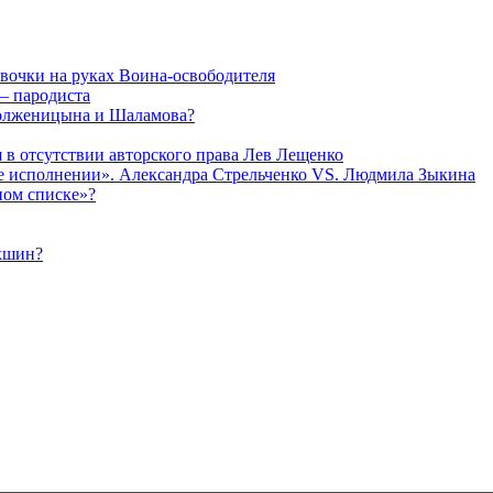
евочки на руках Воина-освободителя
— пародиста
Солженицына и Шаламова?
я в отсутствии авторского права Лев Лещенко
 ее исполнении». Александра Стрельченко VS. Людмила Зыкина
ном списке»?
укшин?