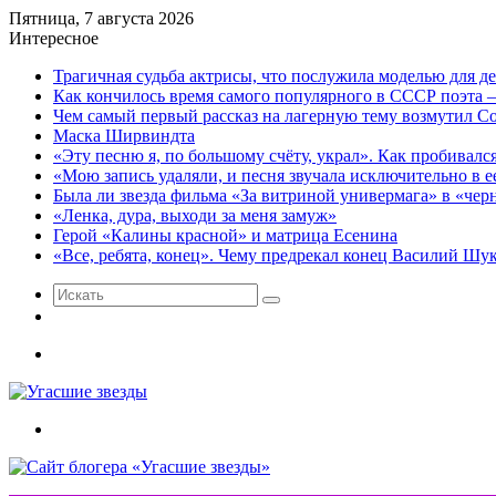
Пятница, 7 августа 2026
Интересное
Трагичная судьба актрисы, что послужила моделью для д
Как кончилось время самого популярного в СССР поэта 
Чем самый первый рассказ на лагерную тему возмутил 
Маска Ширвиндта
«Эту песню я, по большому счёту, украл». Как пробивалс
«Мою запись удаляли, и песня звучала исключительно в
Была ли звезда фильма «За витриной универмага» в «чер
«Ленка, дура, выходи за меня замуж»
Герой «Калины красной» и матрица Есенина
«Все, ребята, конец». Чему предрекал конец Василий Ш
Искать
Случайная
статья
Меню
Искать