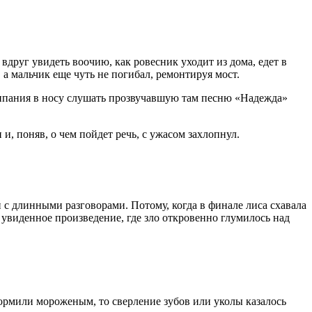
друг увидеть воочию, как ровесник уходит из дома, едет в
 а мальчик еще чуть не погибал, ремонтируя мост.
щипания в носу слушать прозвучавшую там песню «Надежда»
, поняв, о чем пойдет речь, с ужасом захлопнул.
 и с длинными разговорами. Потому, когда в финале лиса схавала
 увиденное произведение, где зло откровенно глумилось над
кормили мороженым, то сверление зубов или уколы казалось