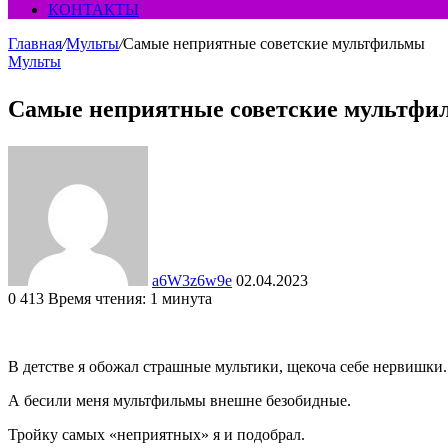
КОНТАКТЫ
Главная
/
Мульты
/
Самые неприятные советские мультфильмы
Мульты
Самые неприятные советские мультф
Send
an
email
a6W3z6w9e
02.04.2023
0
413
Время чтения: 1 минута
Facebook
Twitter
LinkedIn
Tumblr
Pinterest
Вконтакте
Одноклассники
Фрезеровка
WhatsApp
В детстве я обожал страшные мультики, щекоча себе нервишки
А бесили меня мультфильмы внешне безобидные.
Тройку самых «неприятных» я и подобрал.