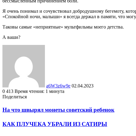
бессмысленным причинением боли.
Я очень понимал и сочувствовал добродушному бегемоту, котор
«Спокойной ночи, малыши» я всегда держал в памяти, что могут
Таковы самые «неприятные» мультфильмы моего детства.
А ваши?
Send
an
email
a6W3z6w9e
02.04.2023
0
413
Время чтения: 1 минута
Facebook
Twitter
LinkedIn
Tumblr
Pinterest
Вконтакте
Одноклассники
Фрезеровка
WhatsApp
Поделиться
Facebook
Twitter
LinkedIn
Tumblr
Pinterest
Reddit
Вконтакте
Одноклассники
Фрезеровка
Поделиться
Печатать
через
На что швырял монеты советский ребенок
электронную
почту
КАК ПЛУЧЕКА УБРАЛИ ИЗ САТИРЫ