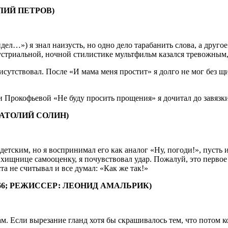
ЛИЙ ПЕТРОВ)
») я знал наизусть, но одно дело тарабанить слова, а другое в
дустриальной, ночной стилистике мультфильм казался тревожным,
исутствовал. После «И мама меня простит» я долго не мог без 
Прокофьевой «Не буду просить прощения» я дочитал до завязки и
НАТОЛИЙ СОЛИН)
 детским, но я воспринимал его как аналог «Ну, погоди!», пусть
 хищнице самооценку, я почувствовал удар. Пожалуй, это первое
а не считывал и все думал: «Как же так!»
66; РЕЖИССЕР: ЛЕОНИД АМАЛЬРИК)
м. Если вырезание гланд хотя бы скрашивалось тем, что потом 