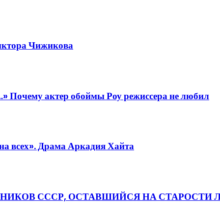
Виктора Чижикова
» Почему актер обоймы Роу режиссера не любил
 на всех». Драма Аркадия Хайта
КОВ СССР, ОСТАВШИЙСЯ НА СТАРОСТИ Л