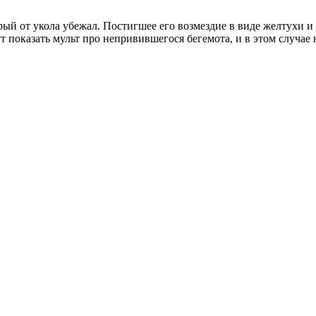
ый от укола убежал. Постигшее его возмездие в виде желтухи и 
 показать мульт про непривившегося бегемота, и в этом случае н