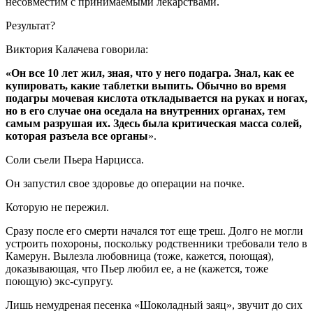
несовместим с принимаемыми лекарствами.
Результат?
Виктория Калачева говорила:
«Он все 10 лет жил, зная, что у него подагра. Знал, как ее
купировать, какие таблетки выпить. Обычно во время
подагры мочевая кислота откладывается на руках и ногах,
но в его случае она оседала на внутренних органах, тем
самым разрушая их. Здесь была критическая масса солей,
которая разъела все органы
».
Соли съели Пьера Нарцисса.
Он запустил свое здоровье до операции на почке.
Которую не пережил.
Сразу после его смерти начался тот еще треш. Долго не могли
устроить похороны, поскольку родственники требовали тело в
Камерун. Вылезла любовница (тоже, кажется, поющая),
доказывающая, что Пьер любил ее, а не (кажется, тоже
поющую) экс-супругу.
Лишь немудреная песенка «Шоколадный заяц», звучит до сих