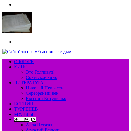
Меню
Искать
О БЛОГЕ
КИНО
Это Голливуд!
Советское кино
ЛИТЕРАТУРА
Николай Некрасов
Серебряный век
Евгений Евтушенко
ЕСЕНИН
ТУРГЕНЕВ
МУЛЬТЫ
ЭСТРАДА
Алла Пугачева
Аркадий Райкин