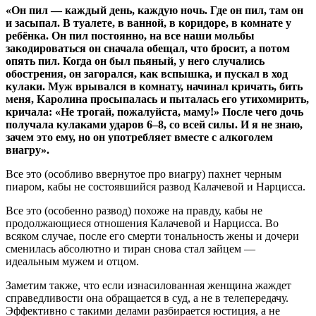
«Он пил — каждый день, каждую ночь. Где он пил, там он
и засыпал. В туалете, в ванной, в коридоре, в комнате у
ребёнка. Он пил постоянно, на все наши мольбы
закодироваться он сначала обещал, что бросит, а потом
опять пил. Когда он был пьяный, у него случались
обострения, он загорался, как вспышка, и пускал в ход
кулаки. Муж врывался в комнату, начинал кричать, бить
меня, Каролина просыпалась и пыталась его утихомирить,
кричала: «Не трогай, пожалуйста, маму!» После чего дочь
получала кулаками ударов 6–8, со всей силы. И я не знаю,
зачем это ему, но он употребляет вместе с алкоголем
виагру».
Все это (особливо ввернутое про виагру) пахнет черным
пиаром, кабы не состоявшийся развод Калачевой и Нарцисса.
Все это (особенно развод) похоже на правду, кабы не
продолжающиеся отношения Калачевой и Нарцисса. Во
всяком случае, после его смерти тональность жены и дочери
сменилась абсолютно и тиран снова стал зайцем —
идеальным мужем и отцом.
Заметим также, что если изнасилованная женщина жаждет
справедливости она обращается в суд, а не в телепередачу.
Эффективно с такими делами разбирается юстиция, а не