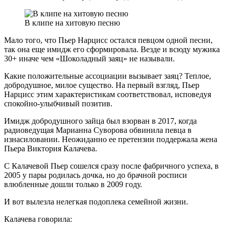
В клипе на хитовую песню
Мало того, что Пьер Нарцисс остался певцом одной песни,
так она еще имидж его сформировала. Везде и всюду мужика
30+ иначе чем «Шоколадный заяц» не называли.
Какие положительные ассоциации вызывает заяц? Теплое,
добродушное, милое существо. На первый взгляд, Пьер
Нарцисс этим характеристикам соответствовал, исповедуя
спокойно-улыбчивый позитив.
Имидж добродушного зайца был взорван в 2017, когда
радиоведущая Марианна Суворова обвинила певца в
изнасиловании. Неожиданно ее претензии поддержала жена
Пьера Виктория Калачева.
С Калачевой Пьер сошелся сразу после фабричного успеха, в
2005 у пары родилась дочка, но до брачной росписи
влюбленные дошли только в 2009 году.
И вот вылезла нелегкая подоплека семейной жизни.
Калачева говорила: