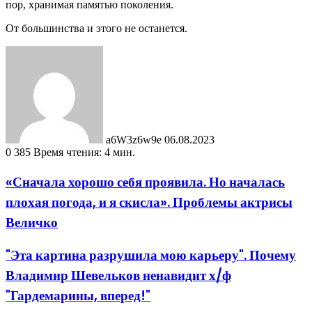
пор, хранимая памятью поколения.
От большинства и этого не останется.
Send
an
email
a6W3z6w9e
06.08.2023
0
385
Время чтения: 4 мин.
«Сначала хорошо себя проявила. Но началась
плохая погода, и я скисла». Проблемы актрисы
Величко
"Эта картина разрушила мою карьеру". Почему
Владимир Шевельков ненавидит х/ф
"Гардемарины, вперед!"