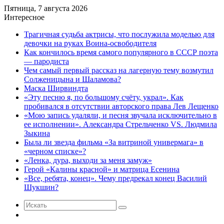
Пятница, 7 августа 2026
Интересное
Трагичная судьба актрисы, что послужила моделью для
девочки на руках Воина-освободителя
Как кончилось время самого популярного в СССР поэта
— пародиста
Чем самый первый рассказ на лагерную тему возмутил
Солженицына и Шаламова?
Маска Ширвиндта
«Эту песню я, по большому счёту, украл». Как
пробивался в отсутствии авторского права Лев Лещенко
«Мою запись удаляли, и песня звучала исключительно в
ее исполнении». Александра Стрельченко VS. Людмила
Зыкина
Была ли звезда фильма «За витриной универмага» в
«черном списке»?
«Ленка, дура, выходи за меня замуж»
Герой «Калины красной» и матрица Есенина
«Все, ребята, конец». Чему предрекал конец Василий
Шукшин?
Искать
Случайная
статья