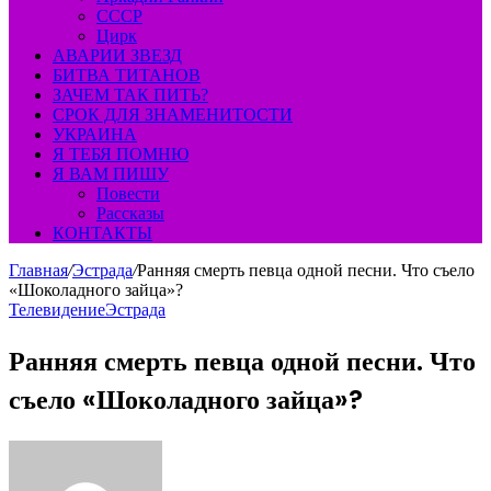
СССР
Цирк
АВАРИИ ЗВЕЗД
БИТВА ТИТАНОВ
ЗАЧЕМ ТАК ПИТЬ?
СРОК ДЛЯ ЗНАМЕНИТОСТИ
УКРАИНА
Я ТЕБЯ ПОМНЮ
Я ВАМ ПИШУ
Повести
Рассказы
КОНТАКТЫ
Главная
/
Эстрада
/
Ранняя смерть певца одной песни. Что съело
«Шоколадного зайца»?
Телевидение
Эстрада
Ранняя смерть певца одной песни. Что
съело «Шоколадного зайца»?
Send
an
email