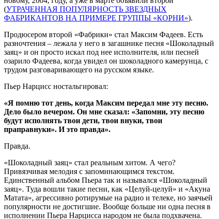
новому, 2004, году, а уже в марте объявили второй
(
УТРАЧЕННАЯ ПОПУЛЯРНОСТЬ ЗВЕЗДНЫХ
ФАБРИКАНТОВ НА ПРИМЕРЕ ГРУППЫ «КОРНИ»
).
Продюсером второй «Фабрики» стал Максим Фадеев. Есть
разночтения – лежала у него в загашнике песня «Шоколадный
заяц» и он просто искал под нее исполнителя, или песней
озарило Фадеева, когда увидел он шоколадного камерунца, с
трудом разговаривающего на русском языке.
Пьер Нарцисс ностальгировал:
«Я помню тот день, когда Максим передал мне эту песню.
Дело было вечером. Он мне сказал: «Запомни, эту песню
будут исполнять твои дети, твои внуки, твои
праправнуки». И это правда».
Правда.
«Шоколадный заяц» стал реальным хитом. А чего?
Привязчивая мелодия с запоминающимся текстом.
Единственный альбом Пьера так и назывался «Шоколадный
заяц». Туда вошли такие песни, как «Целуй-целуй» и «Акуна
Матата», агрессивно ротирумые на радио и телеке, но заячьей
популярности не достигшие. Вообще больше ни одна песня в
исполнении Пьера Нарцисса народом не была подхвачена.