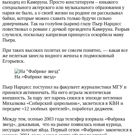
выходец из Камеруна. Просто констатируем – никакого
специального актерского или музыкального образования у
парня не было, а о своей жизни на родине он рассказывал
байки, которые можно схавать только будучи сильно
доверчивым. Так на голубом (карим) глазу Пьер Нарцисс
повествовал о романе с дочкой президента Камеруна. Разрыв
случился, поскольку капризная принцесса оскорбила маму
Пьера.
При таких высоких полетах не совсем понятно, — какая все
же нелегкая занесла видного жениха в подмосковный
Егорьевск.
На «Фабрике звезд»
Пьер Нарцисс поступил на факультет журналистики МГУ и
принялся активничать. На него играла экзотическая
внешность. За пару лет парень снялся в эпизоде нетленки
Михалкова «Сибирский цирюльник», засветился в КВН и
передаче «12 злобных зрителей», поработал диджеем.
Между тем, осенью 2003 года телеэфир взорвала «Фабрика
звезд», доказывая, что на рынке появилась новая курица,
несущая золотые яйца. Первый сезон «Фабрики» закончился к