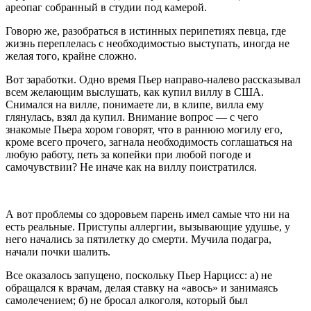
ареопаг собранный в студии под камерой.
Говорю же, разобраться в истинных перипетиях певца, где
жизнь переплелась с необходимостью выступать, иногда не
желая того, крайне сложно.
Вот заработки. Одно время Пьер направо-налево рассказывал
всем желающим выслушать, как купил виллу в США.
Снимался на вилле, понимаете ли, в клипе, вилла ему
глянулась, взял да купил. Внимание вопрос — с чего
знакомые Пьера хором говорят, что в раннюю могилу его,
кроме всего прочего, загнала необходимость соглашаться на
любую работу, петь за копейки при любой погоде и
самочувствии? Не иначе как на виллу поистратился.
А вот проблемы со здоровьем парень имел самые что ни на
есть реальные. Приступы аллергии, вызывающие удушье, у
него начались за пятилетку до смерти. Мучила подагра,
начали почки шалить.
Все оказалось запущено, поскольку Пьер Нарцисс: а) не
обращался к врачам, делая ставку на «авось» и занимаясь
самолечением; б) не бросал алкоголя, который был