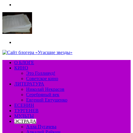
Меню
Искать
О БЛОГЕ
КИНО
Это Голливуд!
Советское кино
ЛИТЕРАТУРА
Николай Некрасов
Серебряный век
Евгений Евтушенко
ЕСЕНИН
ТУРГЕНЕВ
МУЛЬТЫ
ЭСТРАДА
Алла Пугачева
Аркадий Райкин