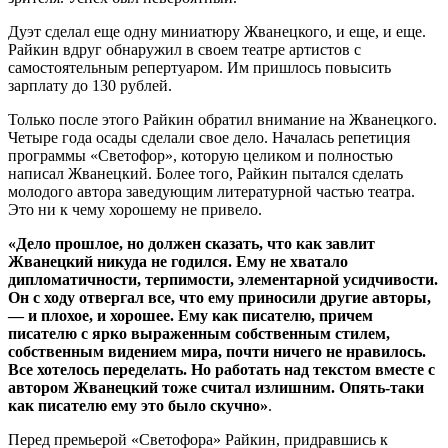
Дуэт сделал еще одну миниатюру Жванецкого, и еще, и еще.
Райкин вдруг обнаружил в своем театре артистов с
самостоятельным репертуаром. Им пришлось повысить
зарплату до 130 рублей.
Только после этого Райкин обратил внимание на Жванецкого.
Четыре года осады сделали свое дело. Началась репетиция
программы «Светофор», которую целиком и полностью
написал Жванецкий. Более того, Райкин пытался сделать
молодого автора заведующим литературной частью театра.
Это ни к чему хорошему не привело.
«Дело прошлое, но должен сказать, что как завлит
Жванецкий никуда не годился. Ему не хватало
дипломатичности, терпимости, элементарной усидчивости.
Он с ходу отвергал все, что ему приносили другие авторы,
— и плохое, и хорошее. Ему как писателю, причем
писателю с ярко выраженным собственным стилем,
собственным видением мира, почти ничего не нравилось.
Все хотелось переделать. Но работать над текстом вместе с
автором Жванецкий тоже считал излишним. Опять-таки
как писателю ему это было скучно»
.
Перед премьерой «Светофора» Райкин, придравшись к