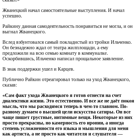
Жванецкий начал самостоятельные выступления. И начал
успешно.
Райкину данная самодеятельность понравиться не могла, и он
выгнал Жванецкого.
Вслед взбунтовался самый покладистый из тройки Ильченко.
Он безнадежно ждал от театра жилплощади, а ему
предложили на всю семью комнату в коммуналке.
Оскорбившись, Ильченко написал прощальное заявление.
В знак поддержки ушел и Карцев.
Публично Райкин отреагировал только на уход Жванецкого,
сказав:
«Сам факт ухода Жванецкого я готов отнести на счет
диалектики жизни. Это естественно. И все же не даёт покоя
мысль, что мы расходимся теперь в чем-то главном. По-
разному думаем о высшей цели искусства сатиры. Он все
чаще пишет грустные, интимные вещи. Некоторые из них
просто прекрасны, но камерность его иронии, а иногда
степень усложненности его языка и мышления для меня
как артиста, а не просто как читателя и слушателя —