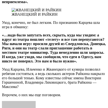
неприемлема».
ЖВАНЕЦКИЙ И РАЙКИН
Уход, конечно, не был легким. По признанию Карцева шла
игра в обманку:
«…надо было запутать всех, скрыть, куда мы уходим: а
вдруг из театра пошлют «телегу» и все там перепугаются?
Мы начали игру: просили друзей из Свердловска, Донецка,
Риги, и они на театр слали приглашение работать в
местном театре миниатюр. Туда немедленно шли запросы.
И когда, уже уходя, мы сообщили, что едем в Одессу, нам
никто не поверил. Это нам и было нужно».
Уход Карцева, Ильченко и Жванецкого от кумира позволил
ребятам состояться, а ведь скольких актеров Райкина накрыло
его большой тенью. Кому известны сейчас имена Виктории
Горшениной, Владимира Ляховицкого, брата Райкина —
Максима?
Впрочем, о них мы еще поговорим.
Send
an