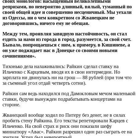
своих монологов: насыщенный великолепными
репризами, но невероятно длинный, вялый, туманный по
своей общей идее и совершенно несценичный. Мы уехали
из Одессы, ни о чем конкретном со Жванецким не
договорившись, ничего ему не обещая.
Между тем, проявляя завидную настойчивость, он cтал
ездить за нами из города в город, разумеется, за свой счет.
Бывало, попрощаешься с ним, к примеру, в Кишиневе, а
он уже поджидает нас в Донецке со своими новыми
сочинениями».
Тихонько дела налаживались: Райкин сделал ставку на
Ильченко с Карцевым, вводя их в свои интермедии. Но
зарплата ни двинулась ни на грош — 88 рублей (при том что
за съемный угол отдай четверть сотни).
Райкин сам ведь находился под Дамокловым мечом маленькой
ставки, будучи вынужден подрабатывать концертами на
стороне.
Жванецкий вообще ходил по Питеру без денег, не в силах
пробить стену Райкина. Его тексты репетировали Карцев с
Ильченко. На свой страх и риск они показали шефу
миниатюру «Авас». Райкин разрешил один раз сыграть ее на
зрителя. Успех был невероятный.