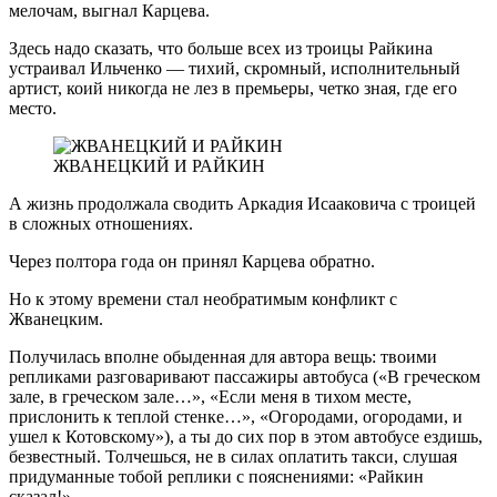
мелочам, выгнал Карцева.
Здесь надо сказать, что больше всех из троицы Райкина
устраивал Ильченко — тихий, скромный, исполнительный
артист, коий никогда не лез в премьеры, четко зная, где его
место.
ЖВАНЕЦКИЙ И РАЙКИН
А жизнь продолжала сводить Аркадия Исааковича с троицей
в сложных отношениях.
Через полтора года он принял Карцева обратно.
Но к этому времени стал необратимым конфликт с
Жванецким.
Получилась вполне обыденная для автора вещь: твоими
репликами разговаривают пассажиры автобуса («В греческом
зале, в греческом зале…», «Если меня в тихом месте,
прислонить к теплой стенке…», «Огородами, огородами, и
ушел к Котовскому»), а ты до сих пор в этом автобусе ездишь,
безвестный. Толчешься, не в силах оплатить такси, слушая
придуманные тобой реплики с пояснениями: «Райкин
сказал!»