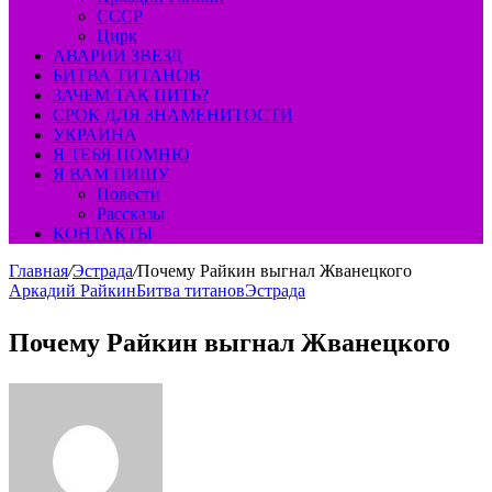
СССР
Цирк
АВАРИИ ЗВЕЗД
БИТВА ТИТАНОВ
ЗАЧЕМ ТАК ПИТЬ?
СРОК ДЛЯ ЗНАМЕНИТОСТИ
УКРАИНА
Я ТЕБЯ ПОМНЮ
Я ВАМ ПИШУ
Повести
Рассказы
КОНТАКТЫ
Главная
/
Эстрада
/
Почему Райкин выгнал Жванецкого
Аркадий Райкин
Битва титанов
Эстрада
Почему Райкин выгнал Жванецкого
Send
an
email