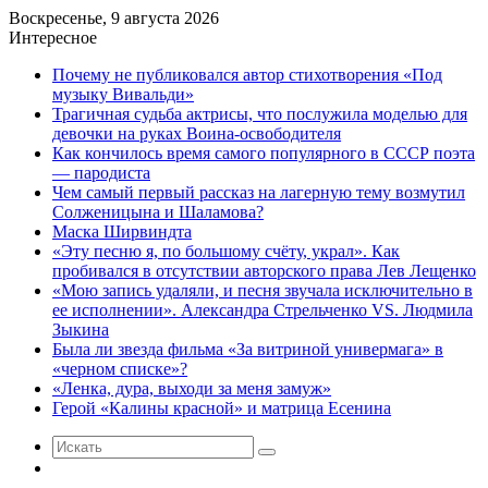
Воскресенье, 9 августа 2026
Интересное
Почему не публиковался автор стихотворения «Под
музыку Вивальди»
Трагичная судьба актрисы, что послужила моделью для
девочки на руках Воина-освободителя
Как кончилось время самого популярного в СССР поэта
— пародиста
Чем самый первый рассказ на лагерную тему возмутил
Солженицына и Шаламова?
Маска Ширвиндта
«Эту песню я, по большому счёту, украл». Как
пробивался в отсутствии авторского права Лев Лещенко
«Мою запись удаляли, и песня звучала исключительно в
ее исполнении». Александра Стрельченко VS. Людмила
Зыкина
Была ли звезда фильма «За витриной универмага» в
«черном списке»?
«Ленка, дура, выходи за меня замуж»
Герой «Калины красной» и матрица Есенина
Искать
Случайная
статья