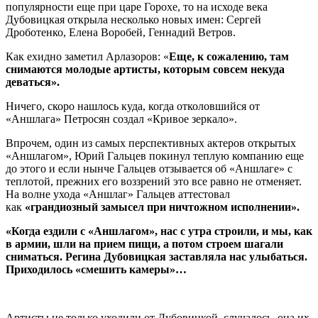
популярности еще при царе Горохе, то на исходе века
Дубовицкая открыла несколько новых имен: Сергей
Дроботенко, Елена Воробей, Геннадий Ветров.
Как ехидно заметил Арлазоров: «
Еще, к сожалению, там
снимаются молодые артисты, которым совсем некуда
деваться».
Ничего, скоро нашлось куда, когда отколовшийся от
«Аншлага» Петросян создал «Кривое зеркало».
Впрочем, один из самых перспективных актеров открытых
«Аншлагом», Юрий Гальцев покинул теплую компанию еще
до этого и если нынче Гальцев отзывается об «Аншлаге» с
теплотой, прежних его воззрений это все равно не отменяет.
На волне ухода «Аншлаг» Гальцев аттестовал
как
«грандиозный замысел при ничтожном исполнении».
«Когда ездили с «Аншлагом», нас с утра строили, и мы, как
в армии, шли на прием пищи, а потом строем шагали
сниматься. Регина Дубовицкая заставляла нас улыбаться.
Приходилось «смешить камеры»…
Артисты не только уходили от Дубовицкой, случалось, она их