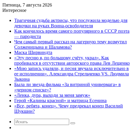
Пятница, 7 августа 2026
Интересное
Трагичная судьба актрисы, что послужила моделью для
девочки на руках Воина-освободителя
Как кончилось время самого популярного в СССР поэта
— пародиста
Чем самый первый рассказ на лагерную тему возмутил
Солженицына и Шаламова?
Маска Ширвиндта
«Эту песню я, по большому счёту, украл». Как
пробивался в отсутствии авторского права Лев Лещенко
«Мою запись удаляли, и песня звучала исключительно в
ее исполнении». Александра Стрельченко VS. Людмила
Зыкина
Была ли звезда фильма «За витриной универмага» в
«черном списке»?
«Ленка, дура, выходи за меня замуж»
Герой «Калины красной» и матрица Есенина
«Все, ребята, конец». Чему предрекал конец Василий
Шукшин?
Искать
Случайная
статья