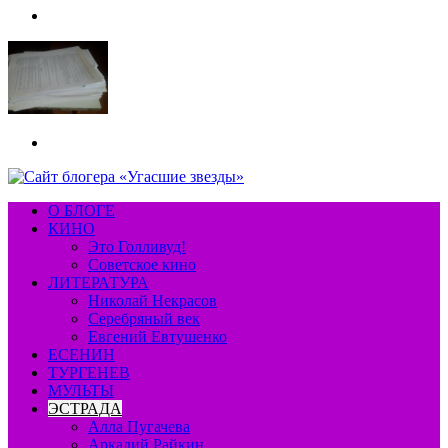
Меню
Искать
О БЛОГЕ
КИНО
Это Голливуд!
Советское кино
ЛИТЕРАТУРА
Николай Некрасов
Серебряный век
Евгений Евтушенко
ЕСЕНИН
ТУРГЕНЕВ
МУЛЬТЫ
ЭСТРАДА
Алла Пугачева
Аркадий Райкин