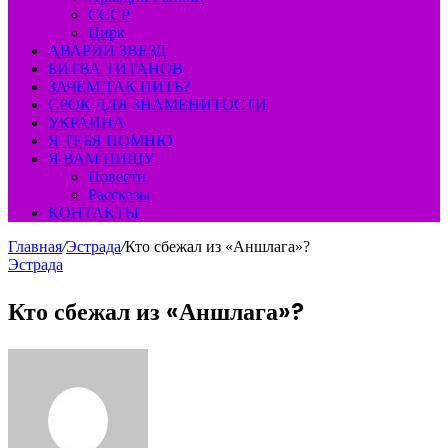
СССР
Цирк
АВАРИИ ЗВЕЗД
БИТВА ТИТАНОВ
ЗАЧЕМ ТАК ПИТЬ?
СРОК ДЛЯ ЗНАМЕНИТОСТИ
УКРАИНА
Я ТЕБЯ ПОМНЮ
Я ВАМ ПИШУ
Повести
Рассказы
КОНТАКТЫ
Главная
/
Эстрада
/
Кто сбежал из «Аншлага»?
Эстрада
Кто сбежал из «Аншлага»?
Send
an
email