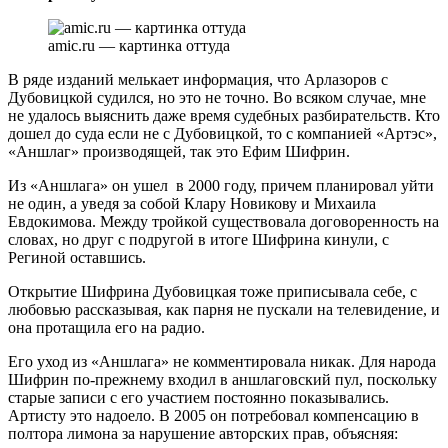
amic.ru — картинка оттуда
В ряде изданий мелькает информация, что Арлазоров с
Дубовицкой судился, но это не точно. Во всяком случае, мне
не удалось выяснить даже время судебных разбирательств. Кто
дошел до суда если не с Дубовицкой, то с компанией «Артэс»,
«Аншлаг» производящей, так это Ефим Шифрин.
Из «Аншлага» он ушел в 2000 году, причем планировал уйти
не один, а уведя за собой Клару Новикову и Михаила
Евдокимова. Между тройкой существовала договоренность на
словах, но друг с подругой в итоге Шифрина кинули, с
Региной оставшись.
Открытие Шифрина Дубовицкая тоже приписывала себе, с
любовью рассказывая, как парня не пускали на телевидение, и
она протащила его на радио.
Его уход из «Аншлага» не комментировала никак. Для народа
Шифрин по-прежнему входил в аншлаговский пул, поскольку
старые записи с его участием постоянно показывались.
Артисту это надоело. В 2005 он потребовал компенсацию в
полтора лимона за нарушение авторских прав, объясняя: