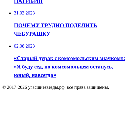
НАГИБИН
31.03.2023
ПОЧЕМУ ТРУДНО ПОДЕЛИТЬ
ЧЕБУРАШКУ
02.08.2023
«Старый дурак с комсомольским значком»:
«Я буду сед, но комсомольцем останусь,
юный, навсегда»
© 2017-2026 угасшиезвезды.рф, все права защищены,
Facebook
Twitter
WhatsApp
Telegram
Viber
Кнопка
«Наверх»