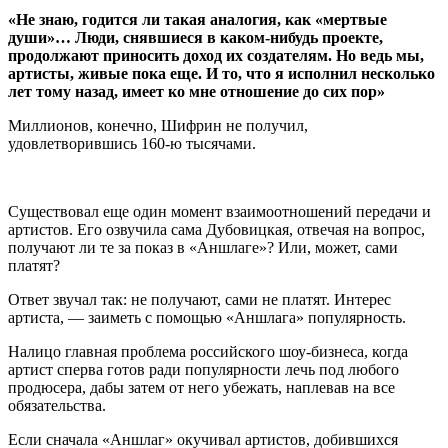
«Не знаю, годится ли такая аналогия, как «мертвые
души»… Люди, снявшиеся в каком-нибудь проекте,
продолжают приносить доход их создателям. Но ведь мы,
артисты, живые пока еще. И то, что я исполнил несколько
лет тому назад, имеет ко мне отношение до сих пор»
Миллионов, конечно, Шифрин не получил,
удовлетворившись 160-ю тысячами.
Существовал еще один момент взаимоотношений передачи и
артистов. Его озвучила сама Дубовицкая, отвечая на вопрос,
получают ли те за показ в «Аншлаге»? Или, может, сами
платят?
Ответ звучал так: не получают, сами не платят. Интерес
артиста, — заиметь с помощью «Аншлага» популярность.
Налицо главная проблема российского шоу-бизнеса, когда
артист сперва готов ради популярности лечь под любого
продюсера, дабы затем от него убежать, наплевав на все
обязательства.
Если сначала «Аншлаг» окучивал артистов, добившихся