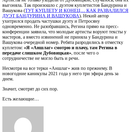
выгоняла. Так произошло с дуэтом куплетистов Бандурина и
Вашукова (
ТУТ КУПЛЕТУ И КОНЕЦ… КАК РАЗВАЛИЛСЯ
ДУЭТ БАНДУРИНА И ВАШУКОВА
). Некий автор
ухитрился продать частушки дуэту и Петросяну
одновременно. Не разобравшись, Регина прямо на пресс-
конференции заявила, что молодые артисты воруют тексты у
мастеров, а вместо извинений не приняла у Бандурина и
Вашукова очередной номер. Ребята разродились в отместку
куплетом:
«Я «Аншлаг» смотрю и плачу, там Регина в
передаче слишком Дубовицкая»
, после чего о
сотрудничестве не могло быть и речи.
Несмотря на все терки «Аншлаг» жив по прежнему. В
новогодние каникулы 2021 года у него три эфира день за
днем.
Значит, смотрят до сих пор.
Есть желающие…
Send
an
email