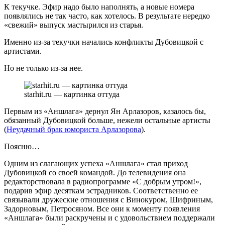
К текучке. Эфир надо было наполнять, а новые номера
появлялись не так часто, как хотелось. В результате нередко
«свежий» выпуск мастырился из старья.
Именно из-за текучки начались конфликты Дубовицкой с
артистами.
Но не только из-за нее.
starhit.ru — картинка оттуда
Первым из «Аншлага» дернул Ян Арлазоров, казалось бы,
обязанный Дубовицкой больше, нежели остальные артисты
(
Неудачный брак юмориста Арлазорова
).
Поясню…
Одним из слагающих успеха «Аншлага» стал приход
Дубовицкой со своей командой. До телевидения она
редакторствовала в радиопрограмме «С добрым утром!»,
подарив эфир десяткам эстрадников. Соответственно ее
связывали дружеские отношения с Винокуром, Шифриным,
Задорновым, Петросяном. Все они к моменту появления
«Аншлага» были раскручены и с удовольствием поддержали