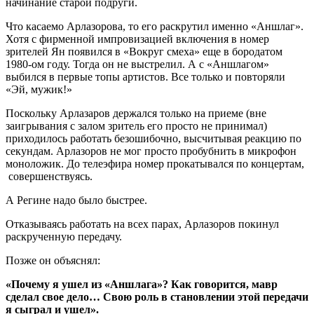
начинание старой подруги.
Что касаемо Арлазорова, то его раскрутил именно «Аншлаг».
Хотя с фирменной импровизацией включения в номер
зрителей Ян появился в «Вокруг смеха» еще в бородатом
1980-ом году. Тогда он не выстрелил. А с «Аншлагом»
выбился в первые топы артистов. Все только и повторяли
«Эй, мужик!»
Поскольку Арлазаров держался только на приеме (вне
заигрывания с залом зритель его просто не принимал)
приходилось работать безошибочно, высчитывая реакцию по
секундам. Арлазоров не мог просто пробубнить в микрофон
моноложик. До телеэфира номер прокатывался по концертам,
совершенствуясь.
А Регине надо было быстрее.
Отказываясь работать на всех парах, Арлазоров покинул
раскрученную передачу.
Позже он объяснял:
«Почему я ушел из «Аншлага»? Как говорится, мавр
сделал свое дело… Свою роль в становлении этой передачи
я сыграл и ушел».