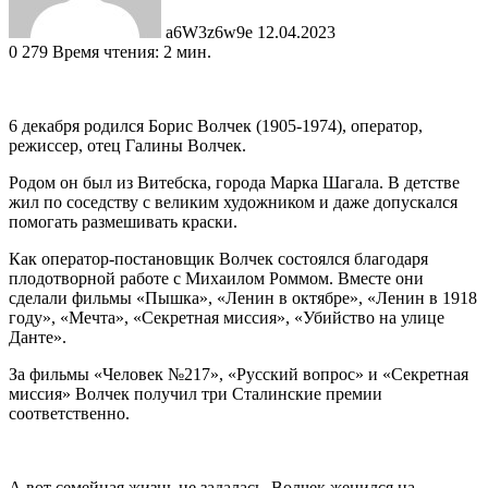
a6W3z6w9e
12.04.2023
0
279
Время чтения: 2 мин.
6 декабря родился Борис Волчек (1905-1974), оператор,
режиссер, отец Галины Волчек.
Родом он был из Витебска, города Марка Шагала. В детстве
жил по соседству с великим художником и даже допускался
помогать размешивать краски.
Как оператор-постановщик Волчек состоялся благодаря
плодотворной работе с Михаилом Роммом. Вместе они
сделали фильмы «Пышка», «Ленин в октябре», «Ленин в 1918
году», «Мечта», «Секретная миссия», «Убийство на улице
Данте».
За фильмы «Человек №217», «Русский вопрос» и «Секретная
миссия» Волчек получил три Сталинские премии
соответственно.
А вот семейная жизнь не задалась. Волчек женился на