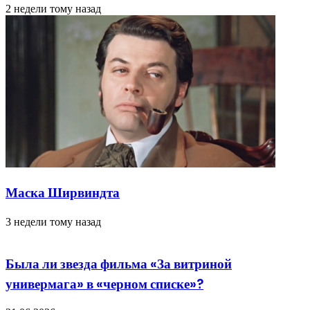
2 недели тому назад
Маска Ширвиндта
3 недели тому назад
Была ли звезда фильма «За витриной
универмага» в «черном списке»?