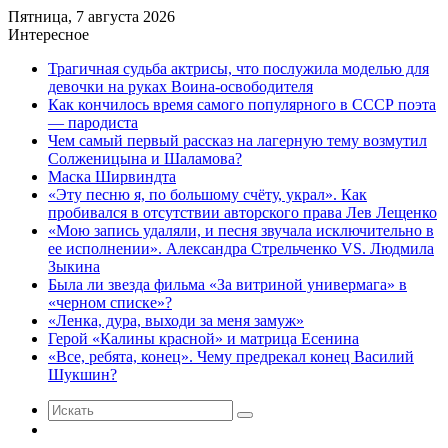
Пятница, 7 августа 2026
Интересное
Трагичная судьба актрисы, что послужила моделью для
девочки на руках Воина-освободителя
Как кончилось время самого популярного в СССР поэта
— пародиста
Чем самый первый рассказ на лагерную тему возмутил
Солженицына и Шаламова?
Маска Ширвиндта
«Эту песню я, по большому счёту, украл». Как
пробивался в отсутствии авторского права Лев Лещенко
«Мою запись удаляли, и песня звучала исключительно в
ее исполнении». Александра Стрельченко VS. Людмила
Зыкина
Была ли звезда фильма «За витриной универмага» в
«черном списке»?
«Ленка, дура, выходи за меня замуж»
Герой «Калины красной» и матрица Есенина
«Все, ребята, конец». Чему предрекал конец Василий
Шукшин?
Искать
Случайная
статья