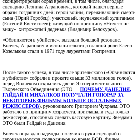
сконцентрирован образ времени, в том числе, благодаря
сценарию Леонида Аграновича, который нашел верные
образы тогдашних дней: герой войны, переживающий смерть
сына (Юрий Горобец); участковый, неуважаемый хулиганьем
(Евгений Евстигнеев); живущий по принципу «Ничего не
вижу» хитрожопый дяденька (Владимир Белокуров).
«Обвиняются в убийстве», вызвали большой резонанс.
Волчек, Агранович и исполнительница главной роли Елена
Козелькова стали в 1971 году лауреатами Госпремии.
После такого успеха, в том числе зрительского («Обвиняются
в убийстве» собрали в прокате свыше 33 миллионов голов),
перед Волчеком открылись двери Экспериментального
Творческого Объединения (ЭТО —
ПОЧЕМУ ДАНЕЛИЯ,
ГАЙДАЙ И МИХАЛКОВ ПОЛУЧАЛИ ГОНОРАР ЗА
НЕКОТОРЫЕ ФИЛЬМЫ БОЛЬШЕ ОСТАЛЬНЫХ
РЕЖИССЕРОВ
), руководимого Григорием Чухраем. ЭТО
работало по принципу хозрасчета, приглашали туда только
режиссеров, способных сделать кассовую картину. Звездами
ЭТО были Гайдай и Данелия.
Волчек оправдал надежды, получив в руки сценарий о
героизме моряков-подводников во время ВОВ. Фильм