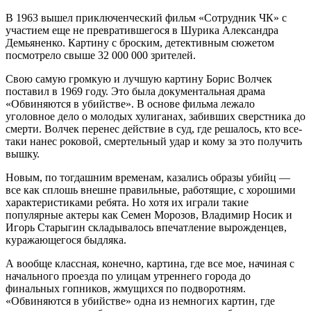
В 1963 вышел приключенческий фильм «Сотрудник ЧК» с
участием еще не превратившегося в Шурика Александра
Демьяненко. Картину с броским, детективным сюжетом
посмотрело свыше 32 000 000 зрителей.
Свою самую громкую и лучшую картину Борис Волчек
поставил в 1969 году. Это была документальная драма
«Обвиняются в убийстве». В основе фильма лежало
уголовное дело о молодых хулиганах, забивших сверстника до
смерти. Волчек перенес действие в суд, где решалось, кто все-
таки нанес роковой, смертельный удар и кому за это получить
вышку.
Новым, по тогдашним временам, казались образы убийц —
все как сплошь внешне правильные, работящие, с хорошими
характеристиками ребята. Но хотя их играли такие
популярные актеры как Семен Морозов, Владимир Носик и
Игорь Старыгин складывалось впечатление вырожденцев,
куражающегося быдляка.
А вообще классная, конечно, картина, где все мое, начиная с
начального проезда по улицам утреннего города до
финальных гопников, жмущихся по подворотням.
«Обвиняются в убийстве» одна из немногих картин, где