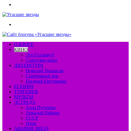
Меню
Искать
О БЛОГЕ
КИНО
Это Голливуд!
Советское кино
ЛИТЕРАТУРА
Николай Некрасов
Серебряный век
Евгений Евтушенко
ЕСЕНИН
ТУРГЕНЕВ
МУЛЬТЫ
ЭСТРАДА
Алла Пугачева
Аркадий Райкин
СССР
Цирк
АВАРИИ ЗВЕЗД