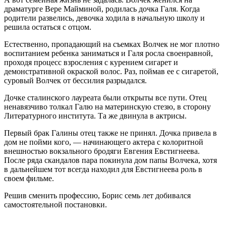
драматурге Вере Майминой, родилась дочка Галя. Когда
родители развелись, девочка ходила в начальную школу и
решила остаться с отцом.
Естественно, пропадающий на съемках Волчек не мог плотно
воспитанием ребенка заниматься и Галя росла своенравной,
проходя процесс взросления с курением сигарет и
демонстративной окраской волос. Раз, поймав ее с сигаретой,
суровый Волчек от бессилия разрыдался.
Дочке сталинского лауреата были открыты все пути. Отец
ненавязчиво толкал Галю на материнскую стезю, в сторону
Литературного института. Та же двинула в актрисы.
Первый брак Галины отец также не принял. Дочка привела в
дом не пойми кого, — начинающего актера с колоритной
внешностью вокзального бродяги Евгения Евстигнеева.
После ряда скандалов пара покинула дом папы Волчека, хотя
в дальнейшем тот всегда находил для Евстигнеева роль в
своем фильме.
Решив сменить профессию, Борис семь лет добивался
самостоятельной постановки.