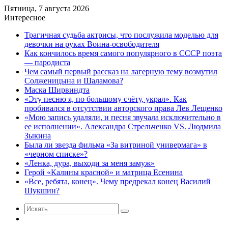
Пятница, 7 августа 2026
Интересное
Трагичная судьба актрисы, что послужила моделью для
девочки на руках Воина-освободителя
Как кончилось время самого популярного в СССР поэта
— пародиста
Чем самый первый рассказ на лагерную тему возмутил
Солженицына и Шаламова?
Маска Ширвиндта
«Эту песню я, по большому счёту, украл». Как
пробивался в отсутствии авторского права Лев Лещенко
«Мою запись удаляли, и песня звучала исключительно в
ее исполнении». Александра Стрельченко VS. Людмила
Зыкина
Была ли звезда фильма «За витриной универмага» в
«черном списке»?
«Ленка, дура, выходи за меня замуж»
Герой «Калины красной» и матрица Есенина
«Все, ребята, конец». Чему предрекал конец Василий
Шукшин?
Искать
Случайная
статья