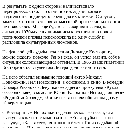
В результате, с одной стороны наличествовало
перепроизводство, — сотни поэтов ждали, когда в
издательстве подойдет очередь для их книжки. С другой, —
заметных поэтов в условиях массовой профессионализации
не появлялось. Мы еще будем разговаривать о том, как
ситуация 1970-ых с их вниманием к воспитанию новой
поэтической плеяды перекорежила не одну судьбу и
расплодила окультуренных люмпенов.
На фоне общей судьбы поколения Диомиду Костюрину,
можно сказать, повезло. Рано начав, он успел заявить себя в
ситуации схлопывающейся оттепели. В 1965 двадцатилетний
Костюрин стал студентом Литературного института.
На него обратил внимание поющий актер Михаил
Новохижин. Пел Новохижин, в основном, в кино. В комедии
Эльдара Рязанова «Девушка без адреса» прозвучала «Кукла
бессердечная», в комедии Юрия Чулюкина «Неподдающиеся»
«Родной мой завод», «Лирическая песня» обогатила драму
«Сверстницы».
С Костюриным Новохижин сделал несколько песен, сам
выступая в качестве композитора: «Если трубы сыграют
разлуку», «Какая сегодня тишь», «У тети Тани свадьба», «Я
еду в ночь». Ни одна из этих песен полноценным хитом не