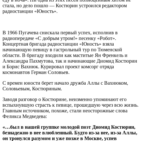
стала, но дело пошло — Костюрин устроился редактором
радиостанции «Юность».
В 1966 Пугачева снискала первый успех, исполнив в
радиопередаче «С добрым утром!» песенку «Робот».
Концертная бригада радиостанции «Юность» взяла
начинающую певицу в гастрольный тур по Тюменской
области. В бригаду входили как маститые Ян Френкель и
Александра Пахмутова, так и начинающие Диомид Костюрин
и Борис Вахнюк. Курировал проект комсорг отряда
космонавтов Герман Соловьев.
С времен юности берет начало дружба Аллы с Вахнюком,
Соловьевым, Костюриным.
Заводя разговор о Костюрине, неизменно упоминают его
вспыхнувшую страсть к певице, прошедшую через всю жизнь.
Главным источником, похоже, стали неосторожные слова
Феликса Медведева:
«…был в нашей группке молодой поэт Диомид Костюрин,
безнадежно в нее влюбленный. Будто из-за нее, из-за Аллы,
он тронулся разумом и уже позже в Москве, успев