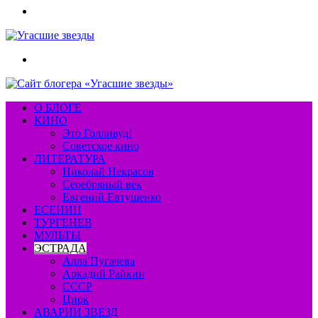
Меню
Искать
О БЛОГЕ
КИНО
Это Голливуд!
Советское кино
ЛИТЕРАТУРА
Николай Некрасов
Серебряный век
Евгений Евтушенко
ЕСЕНИН
ТУРГЕНЕВ
МУЛЬТЫ
ЭСТРАДА
Алла Пугачева
Аркадий Райкин
СССР
Цирк
АВАРИИ ЗВЕЗД