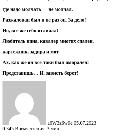
где надо молчать — не молчал.
Разжалован был и не раз он. За дело!
Но, все же себя отличал!
Любитель вина, кавалер многих спален,
картежник, задира и мот.
Ах, как же он все-таки был аморален!
Представишь… И, зависть берет!
Send
an
email
a6W3z6w9e
05.07.2023
0
345
Время чтения: 3 мин.