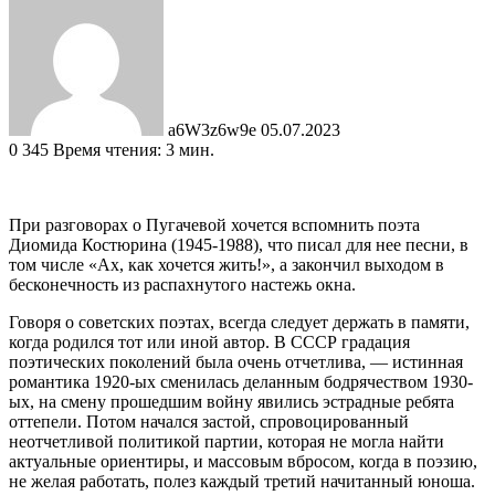
an
email
a6W3z6w9e
05.07.2023
0
345
Время чтения: 3 мин.
При разговорах о Пугачевой хочется вспомнить поэта
Диомида Костюрина (1945-1988), что писал для нее песни, в
том числе «Ах, как хочется жить!», а закончил выходом в
бесконечность из распахнутого настежь окна.
Говоря о советских поэтах, всегда следует держать в памяти,
когда родился тот или иной автор. В СССР градация
поэтических поколений была очень отчетлива, — истинная
романтика 1920-ых сменилась деланным бодрячеством 1930-
ых, на смену прошедшим войну явились эстрадные ребята
оттепели. Потом начался застой, спровоцированный
неотчетливой политикой партии, которая не могла найти
актуальные ориентиры, и массовым вбросом, когда в поэзию,
не желая работать, полез каждый третий начитанный юноша.