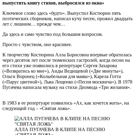
выпустить книгу стихов, выбросился из окна»
Ключевое слово здесь «будто». Выпустил Костюрин пять
поэтических сборников, написал кучу песен, прожил двадцать
лет с лишним… прежде чем…
Да здесь и само чувство под большим вопросом.
Просто с чувством, оно красивее.
К творчеству Костюрина Алла Борисовна впервые обратилась
через десяток лет после тюменских гастролей, когда песни на
его стихи уже появились в репертуаре Сергея Захарова
(«Возвратись ко мне»), Аиды Ведищевой («Две минуты»),
Ольги Воронец («Колыбельная для мамы»), Карела Готта
(«Парус цветной»), Льва Лещенко («Песня москвича»). В 1978
Пугачева написала музыку на стихи Диомида «Три желания».
В 1983 в ее репертуаре появилось «Ах, как хочется жить», на
следующий год – «Святая ложь».
АЛЛА ПУГАЧЕВА В КЛИПЕ НА ПЕСНЮ
«СВЯТАЯ ЛОЖЬ»