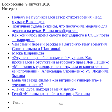
Воскресенье, 9 августа 2026
Интересное
Почему не публиковался автор стихотворения «Под
музыку Вивальди»
Трагичная судьба актрисы, что послужила моделью для
девочки на руках Воина-освободителя
Как кончилось время самого популярного в СССР поэта
— пародиста
Чем самый первый рассказ на лагерную тему возмутил
Солженицына и Шаламова?
Маска Ширвиндта
«Эту песню я, по большому счёту, украл». Как
пробивался в отсутствии авторского права Лев Лещенко
«Мою запись удаляли, и песня звучала исключительно в
ее исполнении». Александра Стрельченко VS. Людмила
Зыкина
Была ли звезда фильма «За витриной универмага» в
«черном списке»?
«Ленка, дура, выходи за меня замуж»
Герой «Калины красной» и матрица Есенина
Искать
Случайная
статья