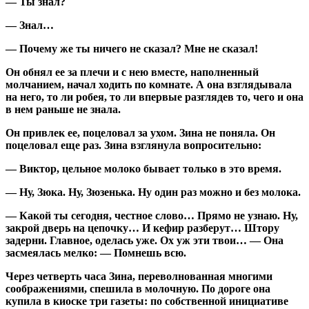
— Ты знал?
— Знал…
— Почему же ты ничего не сказал? Мне не сказал!
Он обнял ее за плечи и с нею вместе, наполненный
молчанием, начал ходить по комнате. А она взглядывала
на него, то ли робея, то ли впервые разглядев то, чего и она
в нем раньше не знала.
Он привлек ее, поцеловал за ухом. Зина не поняла. Он
поцеловал еще раз. Зина взглянула вопросительно:
— Виктор, цельное молоко бывает только в это время.
— Ну, Зюка. Ну, Зюзенька. Ну один раз можно и без молока.
— Какой ты сегодня, честное слово… Прямо не узнаю. Ну,
закрой дверь на цепочку… И кефир разберут… Штору
задерни. Главное, оделась уже. Ох уж эти твои… — Она
засмеялась мелко: — Помнешь всю.
Через четверть часа Зина, переволнованная многими
соображениями, спешила в молочную. По дороге она
купила в киоске три газеты: по собственной инициативе