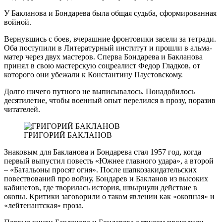
У Бакланова и Бондарева была общая судьба, сформированная
войной.
Вернувшись с боев, вчерашние фронтовики засели за тетради.
Оба поступили в Литературный институт и прошли в альма-
матер через двух мастеров. Сперва Бондарева и Бакланова
принял в свою мастерскую соцреалист Федор Гладков, от
которого они убежали к Константину Паустовскому.
Долго ничего путного не выписывалось. Понадобилось
десятилетие, чтобы военный опыт перелился в прозу, поразив
читателей.
ГРИГОРИЙ БАКЛАНОВ
Знаковым для Бакланова и Бондарева стал 1957 год, когда
первый выпустил повесть «Южнее главного удара», а второй
– «Батальоны просят огня». После шапкозакидательских
повествований про войну, Бондарев и Бакланов из высоких
кабинетов, где творилась история, швырнули действие в
окопы. Критики заговорили о таком явлении как «окопная» и
«лейтенантская» проза.