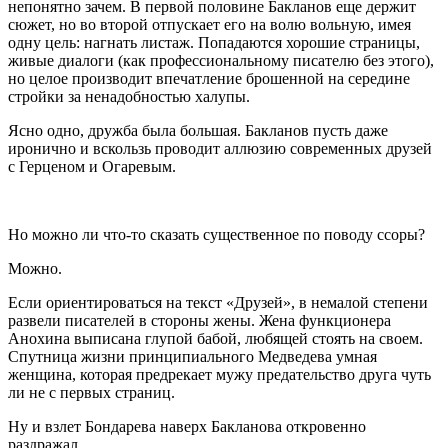
непонятно зачем. В первой половине Бакланов еще держит
сюжет, но во второй отпускает его на волю вольную, имея
одну цель: нагнать листаж. Попадаются хорошие страницы,
живые диалоги (как профессиональному писателю без этого),
но целое производит впечатление брошенной на середине
стройки за ненадобностью халупы.
Ясно одно, дружба была большая. Бакланов пусть даже
иронично и вскользь проводит аллюзию современных друзей
с Герценом и Огаревым.
Но можно ли что-то сказать существенное по поводу ссоры?
Можно.
Если ориентироваться на текст «Друзей», в немалой степени
развели писателей в стороны жены. Жена функционера
Анохина выписана глупой бабой, любящей стоять на своем.
Спутница жизни принципиального Медведева умная
женщина, которая предрекает мужу предательство друга чуть
ли не с первых страниц.
Ну и взлет Бондарева наверх Бакланова откровенно
раздражал.