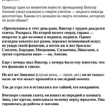
Приведу один из моментов повести: функционер Виктор
Анохин узнал накануне о смерти учителя — видного некогда
архитектора. Какова его реакция на смерть человека, которому
он всем обязан?
«Проснувшись в этот день рано, Виктор с трудом дождался
газеты. Раскрыл. На второй полосе сверху, справа —
некролог в две колонки и подписи, подписи. Одним
взглядом охватил все разом, пережил мгновенный испуг,
не увидя своей фамилии, а потом аж в пот бросило:
Смолеев, Бородин, Митрошин, Сильченко, Николаев, а
тремя строчками ниже — он, Анохин.
Еще с вечера знал Виктор, с вечера было ему известно, что
его фамилия в списке.
Но все же Зинушке (
глупая жена, — прим. авт.)
он не сказал:
мало ли что может произойти в последний момент.
Так до утра это и оставалось его тайной, его ожиданием.
Вчетверо сложив газету, он вошел из передней в комнату.
Зина, уже одетая, начесывала челочку перед зеркалом. Она
торопилась до работы в магазин.