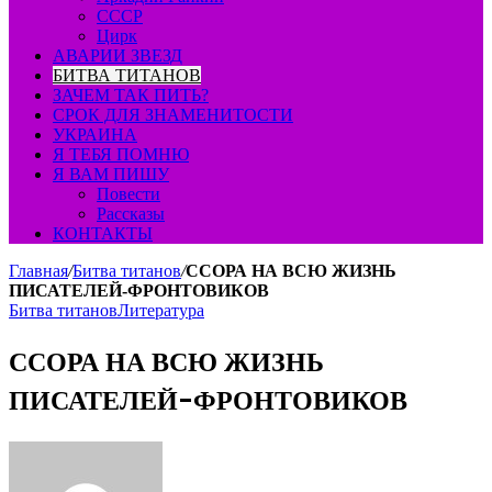
СССР
Цирк
АВАРИИ ЗВЕЗД
БИТВА ТИТАНОВ
ЗАЧЕМ ТАК ПИТЬ?
СРОК ДЛЯ ЗНАМЕНИТОСТИ
УКРАИНА
Я ТЕБЯ ПОМНЮ
Я ВАМ ПИШУ
Повести
Рассказы
КОНТАКТЫ
Главная
/
Битва титанов
/
ССОРА НА ВСЮ ЖИЗНЬ
ПИСАТЕЛЕЙ-ФРОНТОВИКОВ
Битва титанов
Литература
ССОРА НА ВСЮ ЖИЗНЬ
ПИСАТЕЛЕЙ-ФРОНТОВИКОВ
Send
an
email