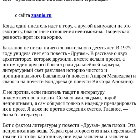
с сайта
znanio.ru
Когда один писатель идет в гору, а другой вынужден на это
смотреть, благостные отношения невозможны. Творческая
ревность жрет их на корню.
Бакланов не писал ничего значительного десять лет. В 1975
году увидела свет его повесть «Друзья». В рассказе о двух
архитекторах, которые дружили, вместе делали проект, а
потом один другого бросил ради дальнейшей карьеры,
литературный свет разглядел историю чистого и
принципиального Бакланова (в повести Андрея Медведева) и
слабого на почести Бондарева (в повести Виктора Анохина).
Я не против, если писатель тащит в литературу
подсмотренное в жизни. Со многими людьми, порой
неприятными, я сам общался только в надежде препарировать
их в прозе. Я даже не против сведения счетов. Главное, —
была б литература.
Вот с фактом литературы у повести «Друзья» дела плохи. Эта
непрописанная вещь. Характеры второстепенных персонажей
там не то чтобы картонные, они едва заявлены и заявлены