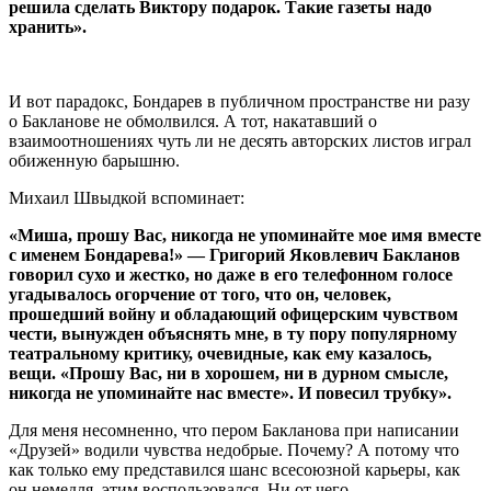
решила сделать Виктору подарок. Такие газеты надо
хранить».
И вот парадокс, Бондарев в публичном пространстве ни разу
о Бакланове не обмолвился. А тот, накатавший о
взаимоотношениях чуть ли не десять авторских листов играл
обиженную барышню.
Михаил Швыдкой вспоминает:
«Миша, прошу Вас, никогда не упоминайте мое имя вместе
с именем Бондарева!» — Григорий Яковлевич Бакланов
говорил сухо и жестко, но даже в его телефонном голосе
угадывалось огорчение от того, что он, человек,
прошедший войну и обладающий офицерским чувством
чести, вынужден объяснять мне, в ту пору популярному
театральному критику, очевидные, как ему казалось,
вещи. «Прошу Вас, ни в хорошем, ни в дурном смысле,
никогда не упоминайте нас вместе». И повесил трубку».
Для меня несомненно, что пером Бакланова при написании
«Друзей» водили чувства недобрые. Почему? А потому что
как только ему представился шанс всесоюзной карьеры, как
он немедля, этим воспользовался. Ни от чего,