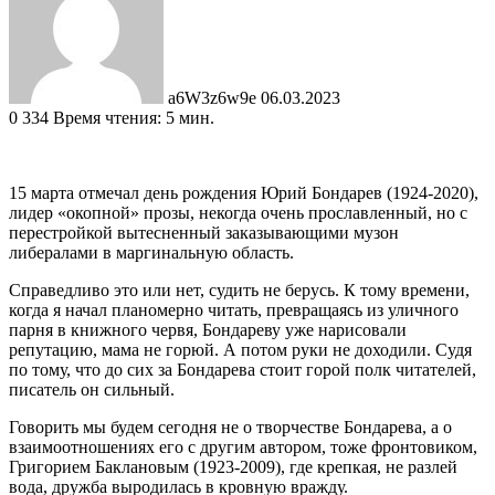
a6W3z6w9e
06.03.2023
0
334
Время чтения: 5 мин.
15 марта отмечал день рождения Юрий Бондарев (1924-2020),
лидер «окопной» прозы, некогда очень прославленный, но с
перестройкой вытесненный заказывающими музон
либералами в маргинальную область.
Справедливо это или нет, судить не берусь. К тому времени,
когда я начал планомерно читать, превращаясь из уличного
парня в книжного червя, Бондареву уже нарисовали
репутацию, мама не горюй. А потом руки не доходили. Судя
по тому, что до сих за Бондарева стоит горой полк читателей,
писатель он сильный.
Говорить мы будем сегодня не о творчестве Бондарева, а о
взаимоотношениях его с другим автором, тоже фронтовиком,
Григорием Баклановым (1923-2009), где крепкая, не разлей
вода, дружба выродилась в кровную вражду.