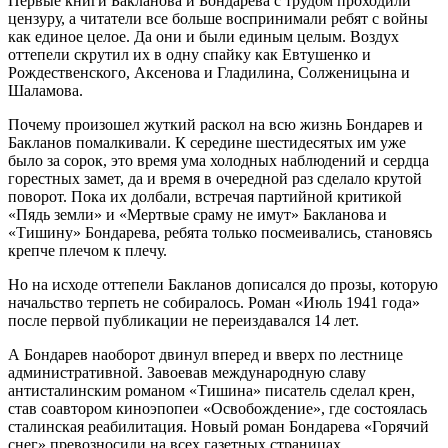
Первые книги Бакланова и Бондарева с трудом проходили
цензуру, а читатели все больше воспринимали ребят с войны
как единое целое. Да они и были единым целым. Воздух
оттепели скрутил их в одну спайку как Евтушенко и
Рождественского, Аксенова и Гладилина, Солженицына и
Шаламова.
Почему произошел жуткий раскол на всю жизнь Бондарев и
Бакланов помалкивали. К середине шестидесятых им уже
было за сорок, это время ума холодных наблюдений и сердца
горестных замет, да и время в очередной раз сделало крутой
поворот. Пока их долбали, встречая партийной критикой
«Пядь земли» и «Мертвые сраму не имут» Бакланова и
«Тишину» Бондарева, ребята только посмеивались, становясь
крепче плечом к плечу.
Но на исходе оттепели Бакланов дописался до прозы, которую
начальство терпеть не собиралось. Роман «Июль 1941 года»
после первой публикации не переиздавался 14 лет.
А Бондарев наоборот двинул вперед и вверх по лестнице
административной. Завоевав международную славу
антисталинским романом «Тишина» писатель сделал крен,
став соавтором киноэпопеи «Освобождение», где состоялась
сталинская реабилитация. Новый роман Бондарева «Горячий
снег» превозносили на всех газетных страницах.