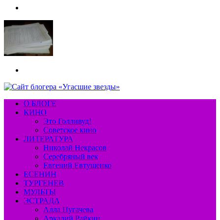
Меню
Искать
О БЛОГЕ
КИНО
Это Голливуд!
Советское кино
ЛИТЕРАТУРА
Николай Некрасов
Серебряный век
Евгений Евтушенко
ЕСЕНИН
ТУРГЕНЕВ
МУЛЬТЫ
ЭСТРАДА
Алла Пугачева
Аркадий Райкин