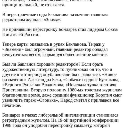
принципиальный, не отказался.
В перестроечные годы Бакланова назначили главным
редактором журнала «Знамя».
Не принявший перестройку Бондарев стал лидером Союза
Писателей России.
Теперь карты оказались в руках Бакланова. Тираж у
«Знамени» был огромный, главный редактор обладал
нешуточным весом, формируя общественное мнение.
Был ли Бакланов хорошим редактором? Если брать
художественную литературу, то публиковал он то, что и
другие в тот период опубликовали бы с радостью: «Новое
назначение» Александра Бека, «Собачье сердце» Булгакова,
«Верного Руслана» Владимова, «Ночевала тучка золотая»
Приставкина. Вторую половину 1980-ых толстым журналам
благоволило время, даже средний функционер Коротич смог
увеличить тираж «Огонька». Народ сметал с прилавков все
печатное.
Бондарев в глазах либеральной интеллигенции становился
ретроградным жупелом. На 19-ой партийной конференции
1988 года он уподобил перестройку самолету, который