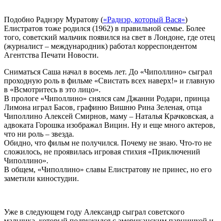
Подобно Раднэру Муратову (
«Раднэр, который Вася»
)
Елистратов тоже родился (1962) в правильной семье. Более
того, советский мальчик появился на свет в Лондоне, где отец
(журналист – международник) работал корреспондентом
Агентства Печати Новости.
Сниматься Саша начал в восемь лет. До «Чиполлино» сыграл
проходную роль в фильме «Свистать всех наверх!» и главную
в «Всмотритесь в это лицо».
В прологе «Чиполлино» снялся сам Джанни Родари, принца
Лимона играл Басов, графиню Вишню Рина Зеленая, отца
Чиполлино Алексей Смирнов, маму – Наталья Крачковская, а
адвоката Горошка изображал Вицин. Ну и еще много актеров,
что ни роль – звезда.
Обидно, что фильм не получился. Почему не знаю. Что-то не
сложилось, не проявилась игровая стихия «Приключений
Чиполлино».
В общем, «Чиполлино» славы Елистратову не принес, но его
заметили киностудии.
Уже в следующем году Александр сыграл советского
мальчика, который подружился с американским парнишкой и