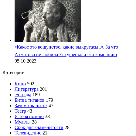
«Какое это кощунство, какие выкрутасы…». За что
Ахматова не любила Евтушенко и его компанию
05.10.2023
Категории
Кино
502
Литература
201
Эстрада
189
Битва титанов
179
Зачем так пить?
47
Театр
43
Я тебя помню
38
Мульты
38
Срок для знаменитости
28
Телевидение
21