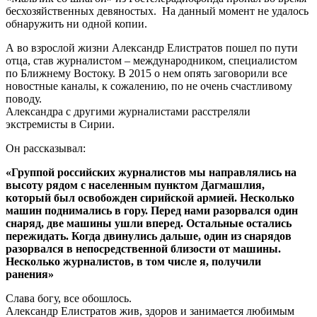
бесхозяйственных девяностых. На данный момент не удалось
обнаружить ни одной копии.
А во взрослой жизни Александр Елистратов пошел по пути
отца, став журналистом – международником, специалистом
по Ближнему Востоку. В 2015 о нем опять заговорили все
новостные каналы, к сожалению, по не очень счастливому
поводу.
Александра с другими журналистами расстреляли
экстремисты в Сирии.
Он рассказывал:
«Группой российских журналистов мы направлялись на
высоту рядом с населенным пунктом Дагмашлия,
который был освобожден сирийской армией. Несколько
машин поднимались в гору. Перед нами разорвался один
снаряд, две машины ушли вперед. Остальные остались
пережидать. Когда двинулись дальше, один из снарядов
разорвался в непосредственной близости от машины.
Несколько журналистов, в том числе я, получили
ранения»
Слава богу, все обошлось.
Александр Елистратов жив, здоров и занимается любимым