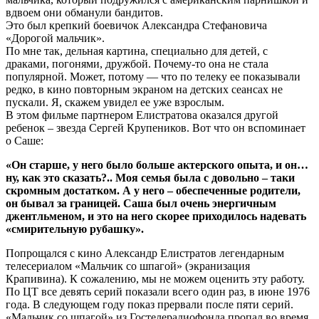
вдвоем они обманули бандитов.
Это был крепкий боевичок Александра Стефановича
«Дорогой мальчик».
По мне так, дельная картина, специально для детей, с
драками, погонями, дружбой. Почему-то она не стала
популярной. Может, потому — что по телеку ее показывали
редко, в кино повторным экраном на детских сеансах не
пускали. Я, скажем увидел ее уже взрослым.
В этом фильме партнером Елистратова оказался другой
ребенок – звезда Сергей Крупеников. Вот что он вспоминает
о Саше:
«Он старше, у него было больше актерского опыта, и он…
ну, как это сказать?.. Моя семья была с довольно – таки
скромным достатком. А у него – обеспеченные родители,
он бывал за границей. Саша был очень энергичным
джентльменом, и это на него скорее приходилось надевать
«смирительную рубашку».
Попрощался с кино Александр Елистратов легендарным
телесериалом «Мальчик со шпагой» (экранизация
Крапивина). К сожалению, мы не можем оценить эту работу.
По ЦТ все девять серий показали всего один раз, в июне 1976
года. В следующем году показ прервали после пяти серий.
«Мальчик со шпагой» из Гостелерадиофонда пропал во время