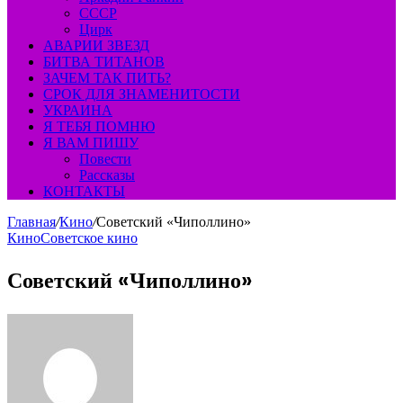
СССР
Цирк
АВАРИИ ЗВЕЗД
БИТВА ТИТАНОВ
ЗАЧЕМ ТАК ПИТЬ?
СРОК ДЛЯ ЗНАМЕНИТОСТИ
УКРАИНА
Я ТЕБЯ ПОМНЮ
Я ВАМ ПИШУ
Повести
Рассказы
КОНТАКТЫ
Главная
/
Кино
/
Советский «Чиполлино»
Кино
Советское кино
Советский «Чиполлино»
Send
an
email