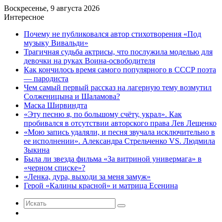
Воскресенье, 9 августа 2026
Интересное
Почему не публиковался автор стихотворения «Под
музыку Вивальди»
Трагичная судьба актрисы, что послужила моделью для
девочки на руках Воина-освободителя
Как кончилось время самого популярного в СССР поэта
— пародиста
Чем самый первый рассказ на лагерную тему возмутил
Солженицына и Шаламова?
Маска Ширвиндта
«Эту песню я, по большому счёту, украл». Как
пробивался в отсутствии авторского права Лев Лещенко
«Мою запись удаляли, и песня звучала исключительно в
ее исполнении». Александра Стрельченко VS. Людмила
Зыкина
Была ли звезда фильма «За витриной универмага» в
«черном списке»?
«Ленка, дура, выходи за меня замуж»
Герой «Калины красной» и матрица Есенина
Искать
Случайная
статья