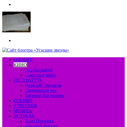
Меню
Искать
О БЛОГЕ
КИНО
Это Голливуд!
Советское кино
ЛИТЕРАТУРА
Николай Некрасов
Серебряный век
Евгений Евтушенко
ЕСЕНИН
ТУРГЕНЕВ
МУЛЬТЫ
ЭСТРАДА
Алла Пугачева
Аркадий Райкин