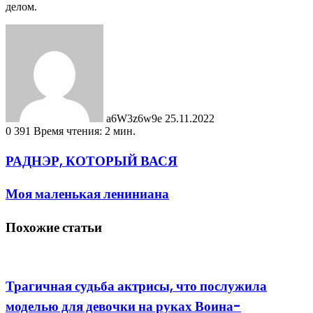
делом.
Send
an
email
a6W3z6w9e
25.11.2022
0
391
Время чтения: 2 мин.
РАДНЭР, КОТОРЫЙ ВАСЯ
Моя маленькая лениниана
Похожие статьи
Трагичная судьба актрисы, что послужила
моделью для девочки на руках Воина-