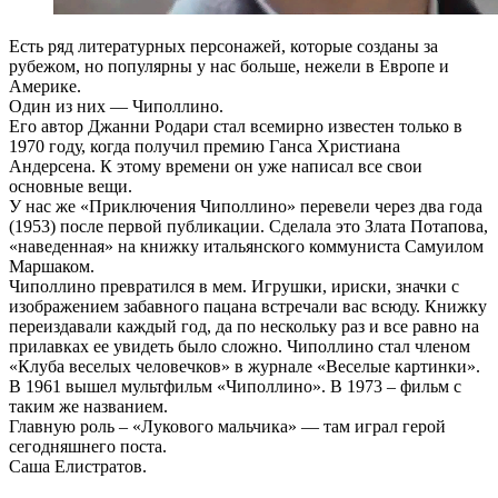
Есть ряд литературных персонажей, которые созданы за
рубежом, но популярны у нас больше, нежели в Европе и
Америке.
Один из них — Чиполлино.
Его автор Джанни Родари стал всемирно известен только в
1970 году, когда получил премию Ганса Христиана
Андерсена. К этому времени он уже написал все свои
основные вещи.
У нас же «Приключения Чиполлино» перевели через два года
(1953) после первой публикации. Сделала это Злата Потапова,
«наведенная» на книжку итальянского коммуниста Самуилом
Маршаком.
Чиполлино превратился в мем. Игрушки, ириски, значки с
изображением забавного пацана встречали вас всюду. Книжку
переиздавали каждый год, да по нескольку раз и все равно на
прилавках ее увидеть было сложно. Чиполлино стал членом
«Клуба веселых человечков» в журнале «Веселые картинки».
В 1961 вышел мультфильм «Чиполлино». В 1973 – фильм с
таким же названием.
Главную роль – «Лукового мальчика» — там играл герой
сегодняшнего поста.
Саша Елистратов.