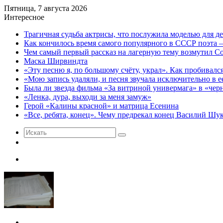
Пятница, 7 августа 2026
Интересное
Трагичная судьба актрисы, что послужила моделью для д
Как кончилось время самого популярного в СССР поэта 
Чем самый первый рассказ на лагерную тему возмутил 
Маска Ширвиндта
«Эту песню я, по большому счёту, украл». Как пробивалс
«Мою запись удаляли, и песня звучала исключительно в
Была ли звезда фильма «За витриной универмага» в «чер
«Ленка, дура, выходи за меня замуж»
Герой «Калины красной» и матрица Есенина
«Все, ребята, конец». Чему предрекал конец Василий Ш
Искать
Случайная
статья
Меню
Искать