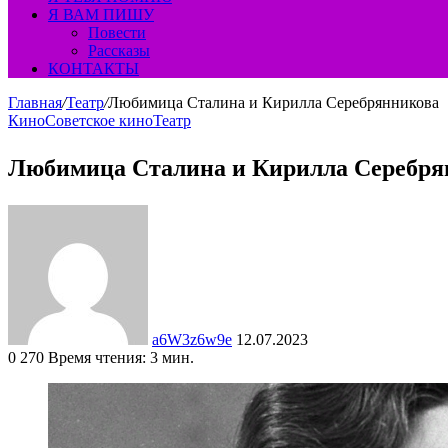
Я ВАМ ПИШУ
Повести
Рассказы
КОНТАКТЫ
Главная
/
Театр
/
Любимица Сталина и Кирилла Серебрянникова
Кино
Советское кино
Театр
Любимица Сталина и Кирилла Серебря
Send
an
email
a6W3z6w9e
12.07.2023
0
270
Время чтения: 3 мин.
Facebook
Twitter
LinkedIn
Tumblr
Pinterest
Вконтакте
Одноклассники
Фрезеровка
WhatsApp