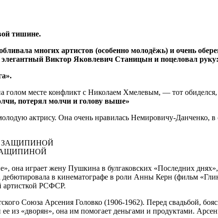
вой тишине.
любливала многих артистов (особенно молодёжь) и очень обер
ся элегантный Виктор Яковлевич Станицын и поцеловал руку
а».
 на голом месте конфликт с Николаем Хмелевым, — тот обиделся,
олчи, потерял молчи и голову выше»
олодую актрису. Она очень нравилась Немировичу-Данченко, в е
 ЗАЩИПИНОЙ
не», она играет жену Пушкина в булгаковских «Последних днях»
 дебютировала в кинематографе в роли Анны Керн (фильм «Глин
ой артисткой РСФСР.
кого Союза Арсения Головко (1906-1962). Перед свадьбой, боясь
 ее из «дворян», она им помогает деньгами и продуктами. Арсен