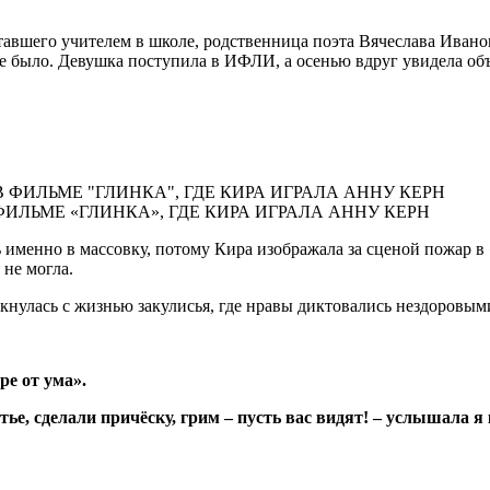
вшего учителем в школе, родственница поэта Вячеслава Иванова,
 не было. Девушка поступила в ИФЛИ, а осенью вдруг увидела о
ЛЬМЕ «ГЛИНКА», ГДЕ КИРА ИГРАЛА АННУ КЕРН
 именно в массовку, потому Кира изображала за сценой пожар в 
 не могла.
лкнулась с жизнью закулисья, где нравы диктовались нездоровым
ре от ума».
ье, сделали причёску, грим – пусть вас видят! – услышала я