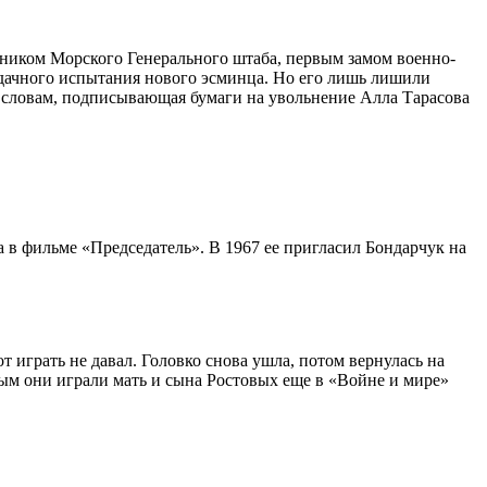
льником Морского Генерального штаба, первым замом военно-
еудачного испытания нового эсминца. Но его лишь лишили
е словам, подписывающая бумаги на увольнение Алла Тарасова
 в фильме «Председатель». В 1967 ее пригласил Бондарчук на
т играть не давал. Головко снова ушла, потом вернулась на
рым они играли мать и сына Ростовых еще в «Войне и мире»