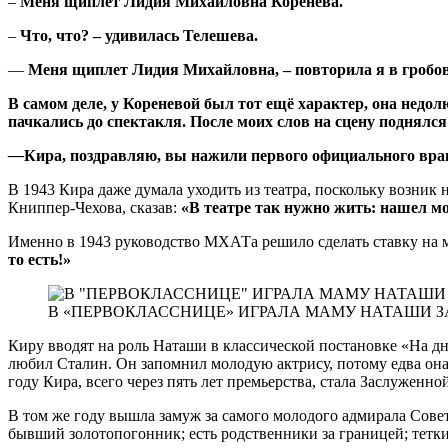
–
Меня щиплет Лидия Михайловна Коренева.
–
Что, что? – удивилась Телешева.
—
Меня щиплет Лидия Михайловна, – повторила я в гробо
В самом деле, у Кореневой был тот ещё характер, она недо
пачкались до спектакля. После моих слов на сцену поднял
—
Кира, поздравляю, вы нажили первого официального враг
В 1943 Кира даже думала уходить из театра, поскольку возник
Книппер-Чехова, сказав:
«В театре так нужно жить: нашел м
Именно в 1943 руководство МХАТа решило сделать ставку на м
то есть!»
В «ПЕРВОКЛАССНИЦЕ» ИГРАЛА МАМУ НАТАШИ
Киру вводят на роль Наташи в классической постановке «На д
любил Сталин. Он запомнил молодую актрису, потому едва она
году Кира, всего через пять лет премьерства, стала Заслуженн
В том же году вышла замуж за самого молодого адмирала Советс
бывший золотопогонник; есть родственники за границей; тетки