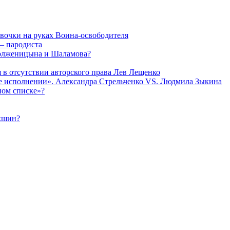
евочки на руках Воина-освободителя
— пародиста
Солженицына и Шаламова?
я в отсутствии авторского права Лев Лещенко
 ее исполнении». Александра Стрельченко VS. Людмила Зыкина
ном списке»?
укшин?