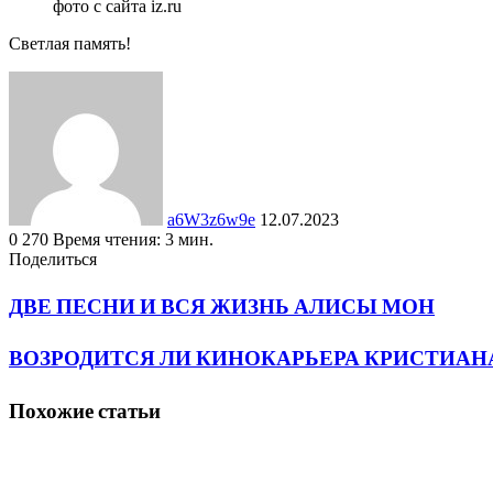
фото с сайта iz.ru
Светлая память!
Send
an
email
a6W3z6w9e
12.07.2023
0
270
Время чтения: 3 мин.
Facebook
Twitter
LinkedIn
Tumblr
Pinterest
Вконтакте
Одноклассники
Фрезеровка
WhatsApp
Поделиться
Facebook
Twitter
LinkedIn
Tumblr
Pinterest
Reddit
Вконтакте
Одноклассники
Фрезеровка
Поделиться
Печатать
через
ДВЕ ПЕСНИ И ВСЯ ЖИЗНЬ АЛИСЫ МОН
электронную
почту
ВОЗРОДИТСЯ ЛИ КИНОКАРЬЕРА КРИСТИАН
Похожие статьи