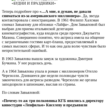
«БУДНИ И ПРАЗДНИКИ»
Теперь подробнее про
«…А мне, я думаю, не давали
сниматься из-за американского миллионера»
. Да, звезда
контактировала с иностранцами. В 1961 Филипп Халсман
снимал Завьялову для обложки «Лайфа». Дом Завьяловой был
выбран для приема итальянской делегации
кинематографистов, куда входила среди прочих Джульетта
Мазина. Совершенно понятно, что актриса имела на общение
с заграничными гостями карт-бланш, предоставляемый в
самых высоких сферах. И то как она дала волю чувствам было
непростительной ошибкой.
В 1963 Завьялова вышла замуж за художника Дмитрия
Бучкина. У нее родилась дочь.
А в 1964 Завьялова упала в роман с миллионером Отелло
Черезолли. Длившееся две недели половодье чувств
закончилось для актрисы разводом. Черезолли же органы
заподозрили в шпионаже, выслав из страны.
По словам Завьяловой:
«Почему-то аж три полковника КГБ явились к директору
киностудии «Ленфильм» Киселеву и предъявили