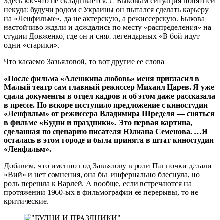
Здесь кое-что не складывается. С Быковым ситуация понятней
некуда: будучи родом с Украины он пытался сделать карьеру
на «Ленфильме», да не актерскую, а режиссерскую. Быкова
настойчиво ждали и дождались по месту «распределения» на
студии Довженко, где он и снял легендарных «В бой идут
одни «старики».
Что касаемо Завьяловой, то вот другие ее слова:
«После фильма «Алешкина любовь» меня пригласил в
Малый театр сам главный режиссер Михаил Царев. Я уже
сдала документы в отдел кадров и об этом даже рассказала
в прессе. Но вскоре поступило предложение с киностудии
«Ленфильм» от режиссера Владимира Шределя — сняться
в фильме «Будни и праздники». Это первая картина,
сделанная по сценарию писателя Юлиана Семенова. …Я
осталась в этом городе и была принята в штат киностудии
«Ленфильм».
Добавим, что именно под Завьялову в роли Панночки делали
«Вий» и нет сомнения, она бы инфернально блеснула, но
роль перешла к Варлей. А вообще, если встречаются на
протяжении 1960-ых в фильмографии ее перерывы, то не
критические.