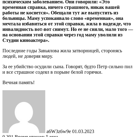
психическим заболеванием. Они говорили: «Это
временная справка, ничего страшного, никак вашей
работы не коснется». Обещали тут же выпустить из
больницы. Маму успокаивало слово «временная», она
мечтала избавиться от этой справки, жила в надежде, что
инвалидность вот-вот снимут. Но ее не сняли, мало того —
на основании этой справки через год маму уволили из
Студии киноактера».
Последние годы Завьялова жила затворницей, сторонясь
людей, не доверяя миру.
За ее убийство осудили сына. Говорят, будто Петр сильно пил
и все страшное содеял в порыве белой горячки.
Вечная память!
Send
an
email
a6W3z6w9e
01.03.2023
0
301
Время чтения: 5 мин.