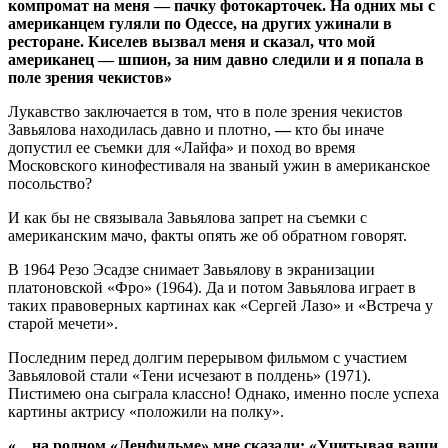
компромат на меня — пачку фотокарточек. На одних мы с
американцем гуляли по Одессе, на других ужинали в
ресторане. Киселев вызвал меня и сказал, что мой
американец — шпион, за ним давно следили и я попала в
поле зрения чекистов»
Лукавство заключается в том, что в поле зрения чекистов
Завьялова находилась давно и плотно,
—
кто бы иначе
допустил ее съемки для «Лайфа» и поход во время
Московского кинофестиваля на званый ужин в американское
посольство?
И как бы не связывала Завьялова запрет на съемки с
американским мачо, факты опять же об обратном говорят.
В 1964 Резо Эсадзе снимает Завьялову в экранизации
платоновской «Фро» (1964). Да и потом Завьялова играет в
таких правоверных картинах как «Сергей Лазо» и «Встреча у
старой мечети».
Последним перед долгим перерывом фильмом с участием
Завьяловой стали «Тени исчезают в полдень» (1971).
Пистимею она сыграла классно! Однако, именно после успеха
картины актрису «положили на полку».
«…на родном «Ленфильме» мне сказали: «Учитывая ваши