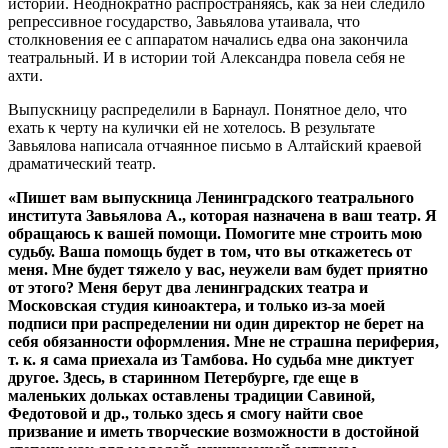
истории. Неоднократно распространяясь, как за ней следило
репрессивное государство, Завьялова утаивала, что
столкновения ее с аппаратом начались едва она закончила
театральный. И в истории той Александра повела себя не
ахти.
Выпускницу распределили в Барнаул. Понятное дело, что
ехать к черту на кулички ей не хотелось. В результате
Завьялова написала отчаянное письмо в Алтайский краевой
драматический театр.
«Пишет вам выпускница Ленинградского театрального
института Завьялова А., которая назначена в ваш театр. Я
обращаюсь к вашей помощи. Помогите мне строить мою
судьбу. Ваша помощь будет в том, что вы откажетесь от
меня. Мне будет тяжело у вас, неужели вам будет приятно
от этого? Меня берут два ленинградских театра и
Московская студия киноактера, и только из-за моей
подписи при распределении ни один директор не берет на
себя обязанности оформления. Мне не страшна периферия,
т. к. я сама приехала из Тамбова. Но судьба мне диктует
другое. Здесь, в старинном Петербурге, где еще в
маленьких дольках оставлены традиции Савиной,
Федотовой и др., только здесь я смогу найти свое
призвание и иметь творческие возможности в достойной