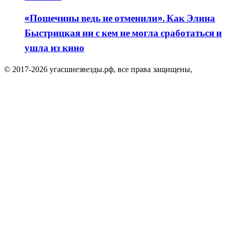
«Пощечины ведь не отменили». Как Элина
Быстрицкая ни с кем не могла сработаться и
ушла из кино
© 2017-2026 угасшиезвезды.рф, все права защищены,
Facebook
Twitter
WhatsApp
Telegram
Viber
Кнопка
«Наверх»