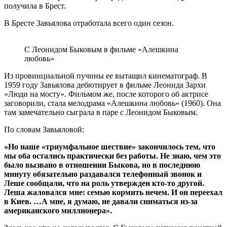
получила в Брест.
В Бресте Завьялова отработала всего один сезон.
С Леонидом Быковым в фильме «Алешкина
любовь»
Из провинциальной пучины ее вытащил кинематограф. В
1959 году Завьялова дебютирует в фильме Леонида Зархи
«Люди на мосту». Фильмом же, после которого об актрисе
заговорили, стала мелодрама «Алешкина любовь» (1960). Она
там замечательно сыграла в паре с Леонидом Быковым.
По словам Завьяловой:
«Но наше «триумфальное шествие» закончилось тем, что
мы оба остались практически без работы. Не знаю, чем это
было вызвано в отношении Быкова, но в последнюю
минуту обязательно раздавался телефонный звонок и
Леше сообщали, что на роль утвержден кто-то другой.
Леша жаловался мне: семью кормить нечем. И он переехал
в Киев. …А мне, я думаю, не давали сниматься из-за
американского миллионера».