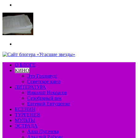
Меню
Искать
О БЛОГЕ
КИНО
Это Голливуд!
Советское кино
ЛИТЕРАТУРА
Николай Некрасов
Серебряный век
Евгений Евтушенко
ЕСЕНИН
ТУРГЕНЕВ
МУЛЬТЫ
ЭСТРАДА
Алла Пугачева
Аркадий Райкин