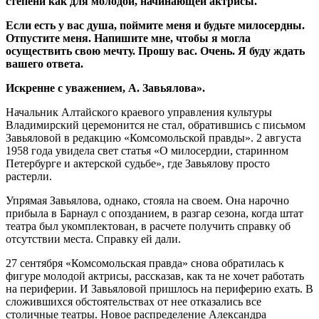
степени как для молодой, начинающей актрисы.
Если есть у вас душа, поймите меня и будьте милосердны.
Отпустите меня. Напишите мне, чтобы я могла
осуществить свою мечту. Прошу вас. Очень. Я буду ждать
вашего ответа.
Искренне с уважением, А. Завьялова».
Начальник Алтайского краевого управления культуры
Владимирский церемонится не стал, обратившись с письмом
Завьяловой в редакцию «Комсомольской правды». 2 августа
1958 года увидела свет статья «О милосердии, старинном
Петербурге и актерской судьбе», где Завьялову просто
растерли.
Упрямая Завьялова, однако, стояла на своем. Она нарочно
прибыла в Барнаул с опозданием, в разгар сезона, когда штат
театра был укомплектован, в расчете получить справку об
отсутствии места. Справку ей дали.
27 сентября «Комсомольская правда» снова обратилась к
фигуре молодой актрисы, рассказав, как та не хочет работать
на периферии. И Завьяловой пришлось на периферию ехать. В
сложившихся обстоятельствах от нее отказались все
столичные театры. Новое распределение Александра