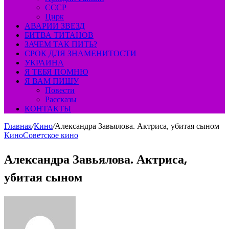
СССР
Цирк
АВАРИИ ЗВЕЗД
БИТВА ТИТАНОВ
ЗАЧЕМ ТАК ПИТЬ?
СРОК ДЛЯ ЗНАМЕНИТОСТИ
УКРАИНА
Я ТЕБЯ ПОМНЮ
Я ВАМ ПИШУ
Повести
Рассказы
КОНТАКТЫ
Главная
/
Кино
/
Александра Завьялова. Актриса, убитая сыном
Кино
Советское кино
Александра Завьялова. Актриса,
убитая сыном
Send
an
email