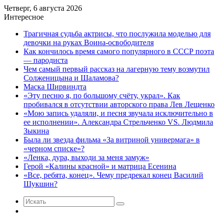
Четверг, 6 августа 2026
Интересное
Трагичная судьба актрисы, что послужила моделью для
девочки на руках Воина-освободителя
Как кончилось время самого популярного в СССР поэта
— пародиста
Чем самый первый рассказ на лагерную тему возмутил
Солженицына и Шаламова?
Маска Ширвиндта
«Эту песню я, по большому счёту, украл». Как
пробивался в отсутствии авторского права Лев Лещенко
«Мою запись удаляли, и песня звучала исключительно в
ее исполнении». Александра Стрельченко VS. Людмила
Зыкина
Была ли звезда фильма «За витриной универмага» в
«черном списке»?
«Ленка, дура, выходи за меня замуж»
Герой «Калины красной» и матрица Есенина
«Все, ребята, конец». Чему предрекал конец Василий
Шукшин?
Искать
Случайная
статья