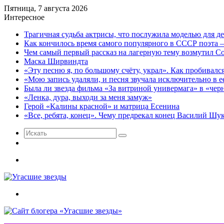
Пятница, 7 августа 2026
Интересное
Трагичная судьба актрисы, что послужила моделью для д
Как кончилось время самого популярного в СССР поэта 
Чем самый первый рассказ на лагерную тему возмутил 
Маска Ширвиндта
«Эту песню я, по большому счёту, украл». Как пробивалс
«Мою запись удаляли, и песня звучала исключительно в
Была ли звезда фильма «За витриной универмага» в «чер
«Ленка, дура, выходи за меня замуж»
Герой «Калины красной» и матрица Есенина
«Все, ребята, конец». Чему предрекал конец Василий Ш
Искать
Случайная
статья
Меню
Искать