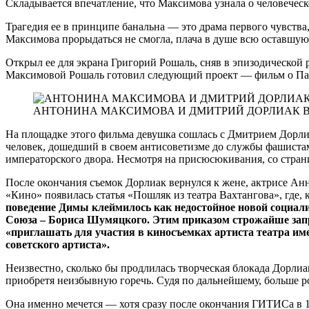
Складывается впечатление, что Максимова узнала о человеческ
Трагедия ее в принципе банальна — это драма первого чувств
Максимова прорыдаться не смогла, плача в душе всю оставшую
Открыл ее для экрана Григорий Рошаль, сняв в эпизодической 
Максимовой Рошаль готовил следующий проект — фильм о Па
АНТОНИНА МАКСИМОВА И ДМИТРИЙ ДОРЛИАК В
На площадке этого фильма девушка сошлась с Дмитрием Дорли
человек, дошедший в своем антисоветизме до службы фашистам
императорского двора. Несмотря на присюсюкивания, со стран
После окончания съемок Дорлиак вернулся к жене, актрисе Анн
«Кино» появилась статья «Пошляк из театра Вахтангова», где,
поведение Димы клеймилось как недостойное новой социали
Союза – Бориса Шумяцкого. Этим приказом строжайше запр
«приглашать для участия в киносъемках артиста театра им
советского артиста».
Неизвестно, сколько бы продлилась творческая блокада Дорлиак
приобретя неизбывную горечь. Судя по дальнейшему, больше ро
Она именно мечется — хотя сразу после окончания ГИТИСа в 19