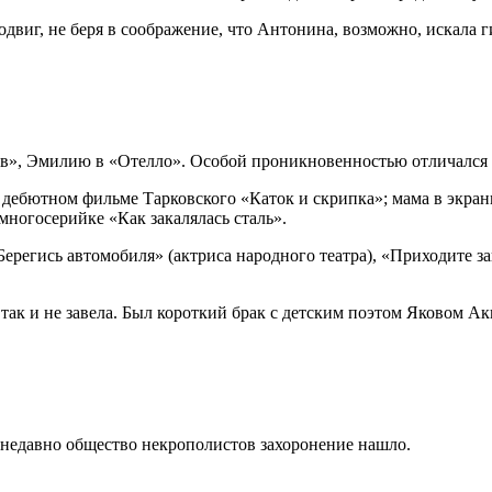
двиг, не беря в соображение, что Антонина, возможно, искала г
ов», Эмилию в «Отелло». Особой проникновенностью отличался 
 в дебютном фильме Тарковского «Каток и скрипка»; мама в экра
ногосерийке «Как закалялась сталь».
регись автомобиля» (актриса народного театра), «Приходите за
так и не завела. Был короткий брак с детским поэтом Яковом Ак
 недавно общество некрополистов захоронение нашло.