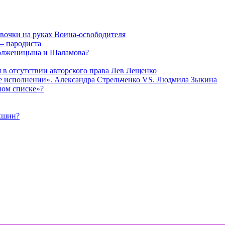
евочки на руках Воина-освободителя
— пародиста
Солженицына и Шаламова?
я в отсутствии авторского права Лев Лещенко
 ее исполнении». Александра Стрельченко VS. Людмила Зыкина
ном списке»?
укшин?