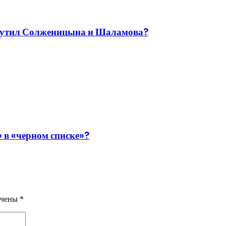
змутил Солженицына и Шаламова?
 в «черном списке»?
ечены
*