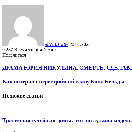
Send
an
email
a6W3z6w9e
20.07.2023
0
287
Время чтения: 2 мин.
Facebook
Twitter
LinkedIn
Tumblr
Pinterest
Вконтакте
Одноклассники
Фрезеровка
WhatsApp
Поделиться
Facebook
Twitter
LinkedIn
Tumblr
Pinterest
Reddit
Вконтакте
Одноклассники
Фрезеровка
Поделиться
Печатать
через
ДРАМА ЮРИЯ НИКУЛИНА. СМЕРТЬ, СДЕЛА
электронную
почту
Как потерял с перестройкой славу Кола Бельды
Похожие статьи
Трагичная судьба актрисы, что послужила модель