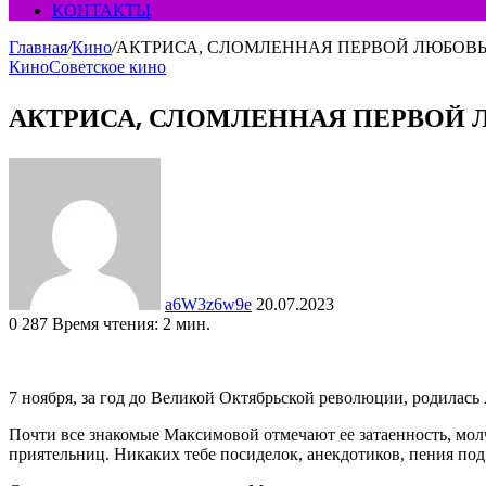
КОНТАКТЫ
Главная
/
Кино
/
АКТРИСА, СЛОМЛЕННАЯ ПЕРВОЙ ЛЮБОВ
Кино
Советское кино
АКТРИСА, СЛОМЛЕННАЯ ПЕРВОЙ
Send
an
email
a6W3z6w9e
20.07.2023
0
287
Время чтения: 2 мин.
Facebook
Twitter
LinkedIn
Tumblr
Pinterest
Вконтакте
Одноклассники
Фрезеровка
WhatsApp
7 ноября, за год до Великой Октябрьской революции, родилась 
Почти все знакомые Максимовой отмечают ее затаенность, молча
приятельниц. Никаких тебе посиделок, анекдотиков, пения под 