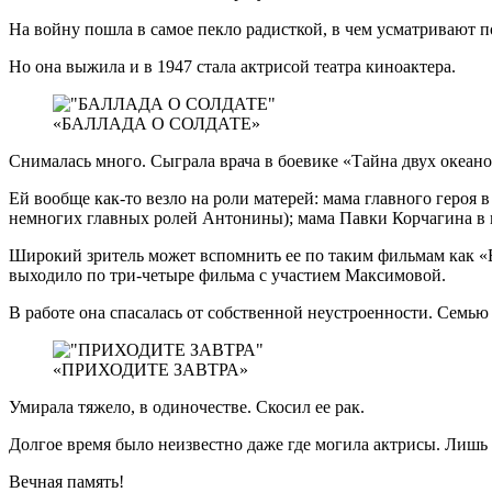
На войну пошла в самое пекло радисткой, в чем усматривают по
Но она выжила и в 1947 стала актрисой театра киноактера.
«БАЛЛАДА О СОЛДАТЕ»
Снималась много. Сыграла врача в боевике «Тайна двух океан
Ей вообще как-то везло на роли матерей: мама главного героя
немногих главных ролей Антонины); мама Павки Корчагина в м
Широкий зритель может вспомнить ее по таким фильмам как «Бе
выходило по три-четыре фильма с участием Максимовой.
В работе она спасалась от собственной неустроенности. Семью 
«ПРИХОДИТЕ ЗАВТРА»
Умирала тяжело, в одиночестве. Скосил ее рак.
Долгое время было неизвестно даже где могила актрисы. Лишь
Вечная память!