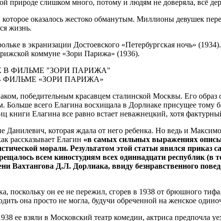
ой природе слишком много, потому и людям не доверяла, всё дер
а, которое оказалось жестоко обманутым. Миллионы девушек пер
ся жизнь.
рольке в экранизации Достоевского «Петербургская ночь» (1934
рижской коммуне «Зори Парижа» (1936).
 ФИЛЬМЕ «ЗОРИ ПАРИЖА»
аком, победительным красавцем сталинской Москвы. Его образ 
. Больше всего Елагина восхищала в Дорлиаке присущее тому б
иц книги Елагина все равно встает неважнецкий, хотя фактурны
е Данилевич, которая ждала от него ребенка. Но ведь и Максимо
 как рассказывает Елагин
«в самых сильных выражениях описыв
стической морали. Результатом этой статьи явился приказ
ещалось всем киностудиям всех одиннадцати республик (в т
ени Вахтангова Д.Л. Дорлиака, ввиду безнравственного пове
а, поскольку он ее не пережил, сгорев в 1938 от брюшного тифа
дить она просто не могла, будучи обреченной на женское одино
38 ее взяли в Московский театр комедии, актриса предпочла уе