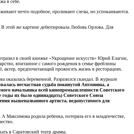
жа в себе.
еживают нечто подобное, проливают слезы, но успокаиваются.
). В этой же картине дебютировала Любовь Орлова. Для
отразил в своей книжке «Укрощение искусств» Юрий Елагин,
арство, впитанное с самого рождения в семье фрейлины
й, актер, предпочитающий прожигать жизнь в ресторациях.
ва оказалась беременной. Разразился скандал. В журнале
алась несчастная судьба покинутой Антонины, а
 самого начальника всей кинопромышленности Советского
е годы их было одиннадцать) Советского Союза
дения вышеназванного артиста, недопустимого для
. А Максимова родила ребенка, потеряла его в младенчестве,
чество.
хать в Саратовский театр драмы.