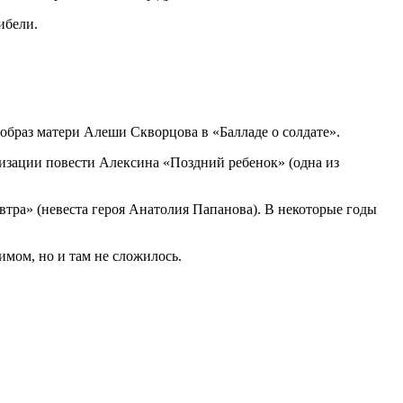
ибели.
образ матери Алеши Скворцова в «Балладе о солдате».
низации повести Алексина «Поздний ребенок» (одна из
втра» (невеста героя Анатолия Папанова). В некоторые годы
имом, но и там не сложилось.