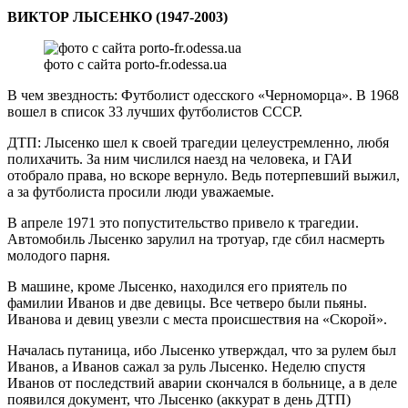
ВИКТОР ЛЫСЕНКО (1947-2003)
фото с сайта porto-fr.odessa.ua
В чем звездность: Футболист одесского «Черноморца». В 1968
вошел в список 33 лучших футболистов СССР.
ДТП: Лысенко шел к своей трагедии целеустремленно, любя
полихачить. За ним числился наезд на человека, и ГАИ
отобрало права, но вскоре вернуло. Ведь потерпевший выжил,
а за футболиста просили люди уважаемые.
В апреле 1971 это попустительство привело к трагедии.
Автомобиль Лысенко зарулил на тротуар, где сбил насмерть
молодого парня.
В машине, кроме Лысенко, находился его приятель по
фамилии Иванов и две девицы. Все четверо были пьяны.
Иванова и девиц увезли с места происшествия на «Скорой».
Началась путаница, ибо Лысенко утверждал, что за рулем был
Иванов, а Иванов сажал за руль Лысенко. Неделю спустя
Иванов от последствий аварии скончался в больнице, а в деле
появился документ, что Лысенко (аккурат в день ДТП)