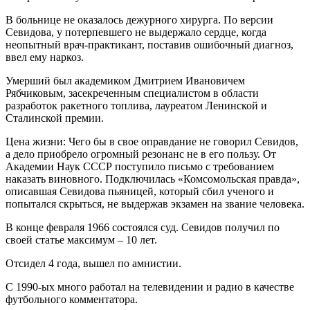
В больнице не оказалось дежурного хирурга. По версии
Севидова, у потерпевшего не выдержало сердце, когда
неопытный врач-практикант, поставив ошибочный диагноз,
ввел ему наркоз.
Умерший был академиком Дмитрием Ивановичем
Рябчиковым, засекреченным специалистом в области
разработок ракетного топлива, лауреатом Ленинской и
Сталинской премии.
Цена жизни: Чего бы в свое оправдание не говорил Севидов,
а дело приобрело огромный резонанс не в его пользу. От
Академии Наук СССР поступило письмо с требованием
наказать виновного. Подключилась «Комсомольская правда»,
описавшая Севидова пьяницей, который сбил ученого и
попытался скрыться, не выдержав экзамен на звание человека.
В конце февраля 1966 состоялся суд. Севидов получил по
своей статье максимум – 10 лет.
Отсидел 4 года, вышел по амнистии.
С 1990-ых много работал на телевидении и радио в качестве
футбольного комментатора.