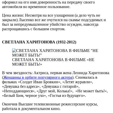
оформил на его имя доверенность на передачу своего
автомобиля во временное пользование.
Цена жизни: Несмотря на все ухищрения (а дело чуть не
закрыли) Лысенко все же очутился на скамье подсудимых и
был за непредумышленное убийство осужден, навсегда
распрощавшись с большим спортом.
СВЕТЛАНА ХАРИТОНОВА (1932-2012)
СВЕТЛАНА ХАРИТОНОВА В ФИЛЬМЕ «НЕ
МОЖЕТ БЫТЬ!»
В чем звездность: Актриса, первая жена Леонида Харитонова
(
Женщины в орбите популярного актера
). Снималась в
фильмах «Солдат Иван Бровкин», «Летят журавли»,
«Девушка без адреса», «Девушка с гитарой»,
«Неподдающиеся», «Друг мой, Колька!», «Не может быть!»,
«Белый Бим, черное ухо», «Гостья из будущего».
Окончив Высшие телевизионные режиссерские курсы,
работала в документальном кино.