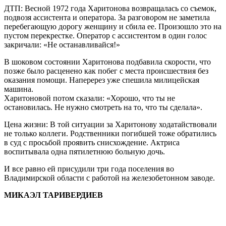
ДТП: Весной 1972 года Харитонова возвращалась со съемок,
подвозя ассистента и оператора. За разговором не заметила
перебегающую дорогу женщину и сбила ее. Произошло это на
пустом перекрестке. Оператор с ассистентом в один голос
закричали: «Не останавливайся!»
В шоковом состоянии Харитонова подбавила скорости, что
позже было расценено как побег с места происшествия без
оказания помощи. Наперерез уже спешила милицейская
машина.
Харитоновой потом сказали: «Хорошо, что ты не
остановилась. Не нужно смотреть на то, что ты сделала».
Цена жизни: В той ситуации за Харитонову ходатайствовали
не только коллеги. Родственники погибшей тоже обратились
в суд с просьбой проявить снисхождение. Актриса
воспитывала одна пятилетнюю больную дочь.
И все равно ей присудили три года поселения во
Владимирской области с работой на железобетонном заводе.
МИКАЭЛ ТАРИВЕРДИЕВ