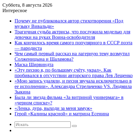
Суббота, 8 августа 2026
Интересное
Почему не публиковался автор стихотворения «Под
музыку Вивальди»
Трагичная судьба актрисы, что послужила моделью для
девочки на руках Воина-освободителя
Как кончилось время самого популярного в СССР поэта
— пародиста
Чем самый первый рассказ на лагерную тему возмутил
Солженицына и Шаламова?
Маска Ширвиндта
«Эту песню я, по большому счёту, украл». Как
пробивался в отсутствии авторского права Лев Лещенко
«Мою запись удаляли, и песня звучала исключительно в
ее исполнении». Александра Стрельченко VS. Людмила
Зыкина
Была ли звезда фильма «За витриной универмага» в
«черном списке»?
«Ленка, дура, выходи за меня замуж»
Герой «Калины красной» и матрица Есенина
Искать
Случайная
статья