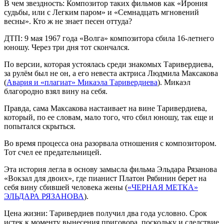
В чем звездность: Композитор таких фильмов как «Ирония
судьбы, или с Легким паром» и «Семнадцать мгновений
весны». Кто ж не знает песен оттуда?
ДТП: 9 мая 1967 года «Волга» композитора сбила 16-летнего
юношу. Через три дня тот скончался.
По версии, которая устоялась среди знакомых Таривердиева,
за рулём был не он, а его невеста актриса Людмила Максакова
(
Авария и «плагиат» Микаэла Таривердиева
). Микаэл
благородно взял вину на себя.
Правда, сама Максакова настаивает на вине Таривердиева,
который, по ее словам, мало того, что сбил юношу, так еще и
попытался скрыться.
Во время процесса она разорвала отношения с композитором.
Тот счел ее предательницей.
Эта история легла в основу замысла фильма Эльдара Рязанова
«Вокзал для двоих», где пианист Платон Рябинин берет на
себя вину сбившей человека жены (
«ЧЕРНАЯ МЕТКА»
ЭЛЬДАРА РЯЗАНОВА
).
Цена жизни: Таривердиев получил два года условно. Срок
истек к моменту вынесения приговора, поскольку и следствие