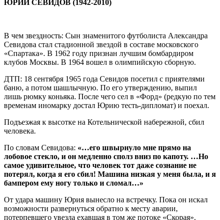
ЮРИЙ СЕВИДОВ (1942-2010)
В чем звездность: Сын знаменитого футболиста Александра
Севидова стал стадионной звездой в составе московского
«Спартака». В 1962 году признан лучшим бомбардиром
клубов Москвы. В 1964 вошел в олимпийскую сборную.
ДТП: 18 сентября 1965 года Севидов посетил с приятелями
баню, а потом шашлычную. По его утверждению, выпил
лишь рюмку коньяка. После чего сел в «Форд» (редкую по тем
временам иномарку достал Юрию тесть-дипломат) и поехал.
Подъезжая к высотке на Котельнической набережной, сбил
человека.
По словам Севидова:
«…его швырнуло мне прямо на
лобовое стекло, и он медленно сполз вниз по капоту. …Но
самое удивительное, что человек тот даже сознание не
потерял, когда я его сбил! Машина низкая у меня была, и я
бампером ему ногу только и сломал…»
От удара машину Юрия вынесло на встречку. Пока он искал
возможности развернуться обратно к месту аварии,
потерпевшего увезла ехавшая в том же потоке «Скорая».