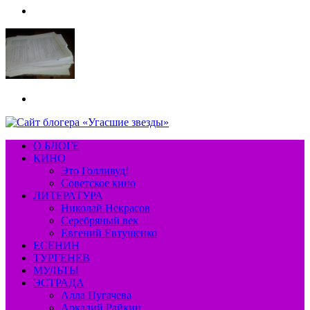
Меню
Искать
О БЛОГЕ
КИНО
Это Голливуд!
Советское кино
ЛИТЕРАТУРА
Николай Некрасов
Серебряный век
Евгений Евтушенко
ЕСЕНИН
ТУРГЕНЕВ
МУЛЬТЫ
ЭСТРАДА
Алла Пугачева
Аркадий Райкин