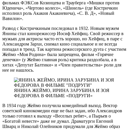
фильмах ФЭКСов Козинцева и Трауберга «Мишки против
Юденича», «Чертово колесо», «Шинель» (где Костричкин
исполнил роль Акакия Акакиевича), «С. В. Д», «Новый
Вавилон».
Развод с Костричкиным последовал в 1932. Новым мужем
Янины стал кинорежиссер Иосиф Хейфиц. Свой режиссер в
мужьях для актрисы часто есть хорошо, но Хейфиц, в паре с
Александром Зархи, снимал кино социальное и не всегда
попадал в тренд. Так картина режиссерского дуэта с участием
Жеймо «Моя Родина» была запрещена, фильм «Горячие
денечки» (у Жеймо главная роль) критика раздолбала, а в
хитах «Депутат Балтики» и «Член правительства» роли для
нее не нашлось.
ЯНИНА ЖЕЙМО, ИРИНА ЗАРУБИНА И ЗОЯ
ФЕДОРОВА В ФИЛЬМЕ «ПОДРУГИ»
В 1934 году Жеймо получила комедийный выход. Вектор
советской кинокомедии еще не был задан, ибо Александров
только готовил к выходу «Веселых ребят», а Пырьев о
«Богатой невесте» даже не думал. Драматурги Евгений
Шварц и Николай Олейников придумали для Жеймо образ