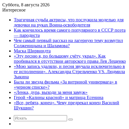
Суббота, 8 августа 2026
Интересное
Трагичная судьба актрисы, что послужила моделью для
девочки на руках Воина-освободителя
Как кончилось время самого популярного в СССР поэта
— пародиста
Чем самый первый рассказ на лагерную тему возмутил
Солженицына и Шаламова?
Маска Ширвиндта
«Эту песню я, по большому счёту, украл». Как
пробивался в отсутствии авторского права Лев Лещенко
«Мою запись удаляли, и песня звучала исключительно в
ее исполнении». Александра Стрельченко VS. Людмила
Зыкина
Была ли звезда фильма «За витриной универмага» в
«черном списке»?
«Ленка, дура, выходи за меня замуж»
Герой «Калины красной» и матрица Есенина
«Все, ребята, конец». Чему предрекал конец Василий
Шукшин?
Искать
Случайная
статья