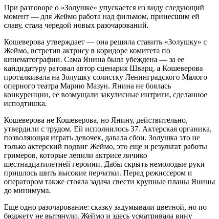
При разговоре о «Золушке» упускается из виду следующий
момент — для Жеймо работа над фильмом, принесшим ей
славу, стала чередой новых разочарований.
Кошеверова утверждает — она решила ставить «Золушку» с
Жеймо, встретив актрису в коридоре комитета по
кинематографии. Сама Янина была убеждена — за ее
кандидатуру ратовал автор сценария Шварц, а Кошеверова
проталкивала на Золушку солистку Ленинградского Малого
оперного театра Марию Мазун. Янина не боялась
конкуренции, ее возмущали закулисные интриги, сделанное
исподтишка.
Кошеверова не Кошеверова, но Янину, действительно,
утвердили с трудом. Ей исполнилось 37. Актерская органика,
позволяющая играть девочек, давала сбои. Золушка это не
только актерский подвиг Жеймо, это еще и результат работы
гримеров, которые лепили актрисе личико
шестнадцатилетней героини. Дабы скрыть немолодые руки
пришлось шить высокие перчатки. Перед режиссером и
оператором также стояла задача свести крупные планы Янины
до минимума.
Еще одно разочарование: сказку задумывали цветной, но по
бюджету не вытянули. Жеймо и здесь усматривала вину