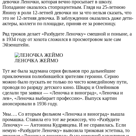
девочки Леночки, которая вечно просыпает в школу.
Попадание оказалось стопроцентным. Глядя на 25-летнюю
Янину в роли 12-летней девочки ни за что нельзя сказать, что
это не 12-летняя девочка. В заблуждении оказались даже дети-
актеры, коллеги по площадке, приняв ее за ровесницу.
Ряд трюков делает «Разбудите Леночку» смешной и поныне, а
в 1934 году от хохота сложился в просмотровом зале сам
Эйзенштейн.
ЛЕНОЧКА ЖЕЙМО
Тут же была задумана серия фильмов про дальнейшие
приключения полюбившейся зрителям героини. Серию
можно было пускать не только по чисто комедийному пути,
проводя по разряду детского кино. Шварц и Олейников
сделали три заявки — «Леночка и виноград», «Леночка и
лев», «Леночка выбирает профессию». Выпуск картин
анонсировали в 1936 году.
Увы…. Со вторым фильмом «Леночка и виноград» вышла
промашка. Ставила его тот же режиссер, что «Разбудите
Леночку» — Антонина Кудрявцева. И не справилась. Если
немую «Разбудите Леночку» вывозила трюковая эстетика, то
звуковая «Леночка и виноград» была комедией характеров и