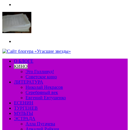
Меню
Искать
О БЛОГЕ
КИНО
Это Голливуд!
Советское кино
ЛИТЕРАТУРА
Николай Некрасов
Серебряный век
Евгений Евтушенко
ЕСЕНИН
ТУРГЕНЕВ
МУЛЬТЫ
ЭСТРАДА
Алла Пугачева
Аркадий Райкин