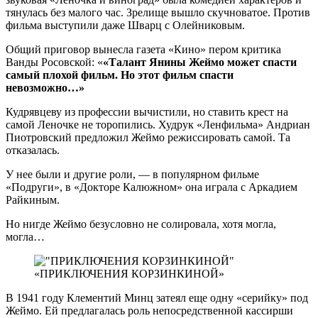
тянулась без малого час. Зрелище вышло скучноватое. Против
фильма выступили даже Шварц с Олейниковым.
Общий приговор вынесла газета «Кино» пером критика
Ванды Росовской: «
«Талант Янины Жеймо может спасти
самый плохой фильм. Но этот фильм спасти
невозможно…»
Кудрявцеву из профессии вычистили, но ставить крест на
самой Леночке не торопились. Худрук «Ленфильма» Андриан
Пиотровский предложил Жеймо режиссировать самой. Та
отказалась.
У нее были и другие роли, — в популярном фильме
«Подруги», в «Докторе Калюжном» она играла с Аркадием
Райкиным.
Но нигде Жеймо безусловно не солировала, хотя могла,
могла…
«ПРИКЛЮЧЕНИЯ КОРЗИНКИНОЙ»
В 1941 году Клементий Минц затеял еще одну «серийку» под
Жеймо. Ей предлагалась роль непосредственной кассирши