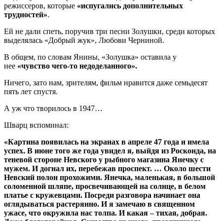
режиссеров, которые
«испугались дополнительных
трудностей»
.
Ей не дали спеть, поручив три песни Золушки, среди которых
выделялась «Добрый жук», Любови Черниной.
В общем, по словам Янины, «Золушка» оставила у
нее
«чувство чего-то недоделанного».
Ничего, зато нам, зрителям, фильм нравится даже семьдесят
пять лет спустя.
А уж что творилось в 1947…
Шварц вспоминал:
«Картина появилась на экранах в апреле 47 года и имела
успех. В июне того же года увидел я, выйдя из Росконда, на
теневой стороне Невского у рыбного магазина Янечку с
мужем. И догнал их, перебежав проспект. … Около шести
Невский полон прохожими. Янечка, маленькая, в большой
соломенной шляпе, просвечивающей на солнце, в белом
платье с кружевцами. Посреди разговора начинает она
оглядываться растерянно. И я замечаю в священном
ужасе, что окружила нас толпа. И какая – тихая, добрая.