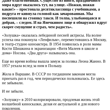
Даже благоговейная. Существо из иного, праздничного
мира вдруг оказалось тут, на улице. «Ножки, ножки
какие!» – простонала десятиклассница с учебниками, а
подруга ее кивнула головой как зачарованная. Мы
поспешили на стоянку такси. И толпа, улыбающаяся и
добрая, – следом. И на Янечкином лице я обнаружил вдруг
скорее смущение и страх, чем радость».
«Золушка» оказалась лебединой песней актрисы. На волне
успеха она покинула «Ленфильм», переместившись в Москву,
в театр-студию киноактера. В 1954 появилась в роли мамы
Кости Шишкина в экранизации «Витя Малеев в школе и
дома» Носова. «Два друга» называлась она.
Еще во время войны вышла замуж за поляка Леона Жанно. В
1957 уехала вслед за ним в Польшу.
Жила в Варшаве. В СССР по тогдашним законам могла
приехать раз в год, чем периодически пользовалась. Ее здесь
не забывали.
И не забыли.
«Золушку» в 2010 колоризировали, продлевая жизнь этой
волшебной киносказки, делая ее актуальной и для нового
поколения.