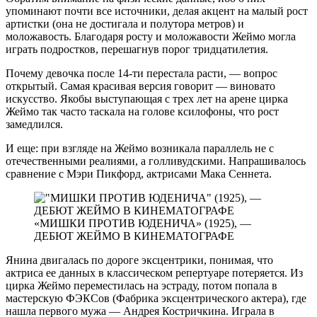
упоминают почти все источники, делая акцент на малый рост
артистки (она не достигала и полутора метров) и
моложавость. Благодаря росту и моложавости Жеймо могла
играть подростков, перешагнув порог тридцатилетия.
Почему девочка после 14-ти перестала расти, — вопрос
открытый. Самая красивая версия говорит — виновато
искусство. Якобы выступающая с трех лет на арене цирка
Жеймо так часто таскала на голове ксилофоны, что рост
замедлился.
И еще: при взгляде на Жеймо возникала параллель не с
отечественными реалиями, а голливудскими. Напрашивалось
сравнение с Мэри Пикфорд, актрисами Мака Сеннета.
«МИШКИ ПРОТИВ ЮДЕНИЧА» (1925), —
ДЕБЮТ ЖЕЙМО В КИНЕМАТОГРАФЕ
Янина двигалась по дороге эксцентрики, понимая, что
актриса ее данных в классическом репертуаре потеряется. Из
цирка Жеймо переместилась на эстраду, потом попала в
мастерскую ФЭКСов (Фабрика эксцентрического актера), где
нашла первого мужа — Андрея Костричкина. Играла в