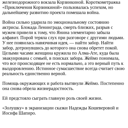
железнодорожного вокзала Корзинкиной. Короткометражка
«Приключения Корзинкиной» пользовалась успехом, но
дальнейшему развитию проекта помешала война.
Война сильно ударила по эмоциональному состоянию
актрисы. Блокада Ленинграда, смерть близких, разрыв с
мужем привели к тому, что Янина элементарно забыла
алфавит. Порой теряла слух при разговоре с другими людьми.
У нее появилась навязчивая идея, — найти забор. Найти
забор, дотронувшись до которого она снова обретет покой.
Целыми часами женщина кружила по Алма-Ате, куда была
эвакуирована с семьей, в поисках забора. Жеймо понимала,
что все происходящее не есть нормально, а это верный путь к
выздоровлению. Истинное сумасшествие всегда считает свою
реальность единственно верной.
Помощь окружающих и работа вытянули Жеймо. Постепенно
она снова обрела жизнерадостность.
Ей предстояло сыграть главную роль своей жизни.
«Золушку» в экранизации сказки Надежды Кошеверовой и
Иосифа Шапиро.