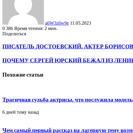
a6W3z6w9e
11.05.2023
0
386
Время чтения: 2 мин.
Facebook
Twitter
LinkedIn
Tumblr
Pinterest
Вконтакте
Одноклассники
Фрезеровка
WhatsApp
Поделиться
Facebook
Twitter
LinkedIn
Tumblr
Pinterest
Reddit
Вконтакте
Одноклассники
Фрезеровка
Поделиться
Печатать
через
ПИСАТЕЛЬ ДОСТОЕВСКИЙ, АКТЕР БОРИСО
электронную
почту
ПОЧЕМУ СЕРГЕЙ ЮРСКИЙ БЕЖАЛ ИЗ ЛЕНИ
Похожие статьи
Трагичная судьба актрисы, что послужила модель
6 дней тому назад
Чем самый первый рассказ на лагерную тему во