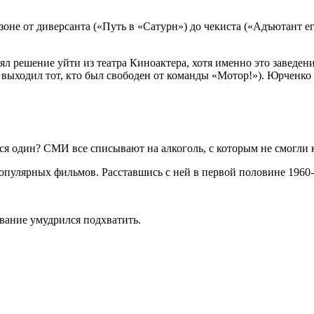
зоне от диверсанта («Путь в «Сатурн») до чекиста («Адъютант ег
л решение уйти из театра Киноактера, хотя именно это заведен
 выходил тот, кто был свободен от команды «Мотор!»). Юрченко 
ся один? СМИ все списывают на алкоголь, с которым не смогли 
улярных фильмов. Расставшись с ней в первой половине 1960-ы
вание умудрился подхватить.