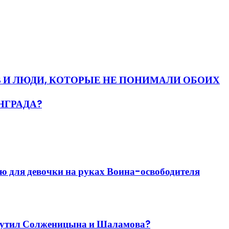
В И ЛЮДИ, КОТОРЫЕ НЕ ПОНИМАЛИ ОБОИХ
НГРАДА?
ю для девочки на руках Воина-освободителя
змутил Солженицына и Шаламова?