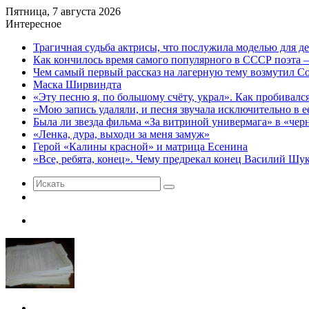
Пятница, 7 августа 2026
Интересное
Трагичная судьба актрисы, что послужила моделью для д
Как кончилось время самого популярного в СССР поэта 
Чем самый первый рассказ на лагерную тему возмутил 
Маска Ширвиндта
«Эту песню я, по большому счёту, украл». Как пробивалс
«Мою запись удаляли, и песня звучала исключительно в
Была ли звезда фильма «За витриной универмага» в «чер
«Ленка, дура, выходи за меня замуж»
Герой «Калины красной» и матрица Есенина
«Все, ребята, конец». Чему предрекал конец Василий Ш
Искать
Случайная
статья
Меню
Искать