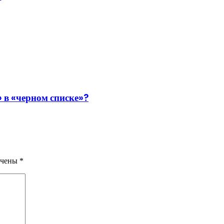
 в «черном списке»?
ечены
*