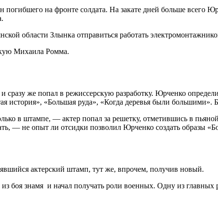
 погибшего на фронте солдата. На закате дней больше всего Юрч
.
янской области Злынка отправиться работать электромонтажнико
рскую Михаила Ромма.
 сразу же попал в режиссерскую разработку. Юрченко определил
стая история», «Большая руда», «Когда деревья были большими».
только в штампе, — актер попал за решетку, отметившись в пьяно
ать, — не опыт ли отсидки позволил Юрченко создать образы «Б
тоявшийся актерский штамп, тут же, впрочем, получив новый.
из боя знамя и начал получать роли военных. Одну из главных