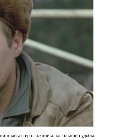
аничный актер сложной алкогольной судьбы.