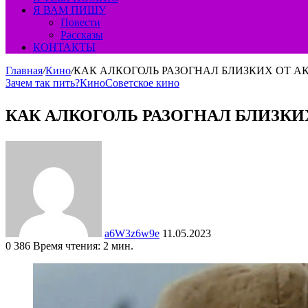
Я ВАМ ПИШУ
Повести
Рассказы
КОНТАКТЫ
Главная
/
Кино
/
КАК АЛКОГОЛЬ РАЗОГНАЛ БЛИЗКИХ ОТ А
Зачем так пить?
Кино
Советское кино
КАК АЛКОГОЛЬ РАЗОГНАЛ БЛИЗКИ
Send
an
email
a6W3z6w9e
11.05.2023
0
386
Время чтения: 2 мин.
Facebook
Twitter
LinkedIn
Tumblr
Pinterest
Вконтакте
Одноклассники
Фрезеровка
WhatsApp