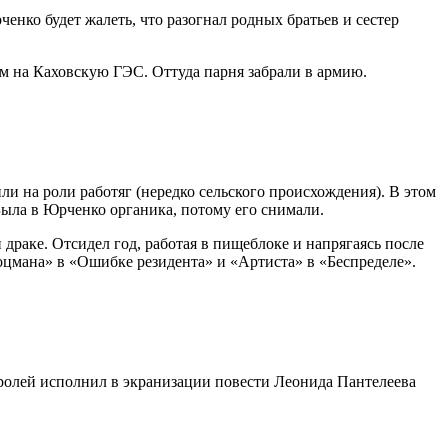
енко будет жалеть, что разогнал родных братьев и сестер
м на Каховскую ГЭС. Оттуда парня забрали в армию.
и на роли работяг (нередко сельского происхождения). В этом
 Была в Юрченко органика, потому его снимали.
й драке. Отсидел год, работая в пищеблоке и напрягаясь после
оцмана» в «Ошибке резидента» и «Артиста» в «Беспределе».
 ролей исполнил в экранизации повести Леонида Пантелеева