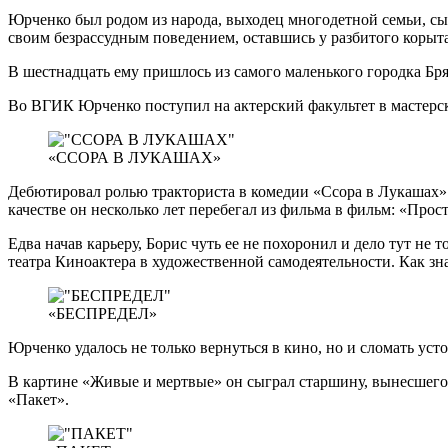
Юрченко был родом из народа, выходец многодетной семьи, сын
своим безрассудным поведением, оставшись у разбитого корыта
В шестнадцать ему пришлось из самого маленького городка Бр
Во ВГИК Юрченко поступил на актерский факультет в масте
«ССОРА В ЛУКАШАХ»
Дебютировал ролью тракториста в комедии «Ссора в Лукашах» и
качестве он несколько лет перебегал из фильма в фильм: «Про
Едва начав карьеру, Борис чуть ее не похоронил и дело тут не 
театра Киноактера в художественной самодеятельности. Как зн
«БЕСПРЕДЕЛ»
Юрченко удалось не только вернуться в кино, но и сломать ус
В картине «Живые и мертвые» он сыграл старшину, вынесшего 
«Пакет».