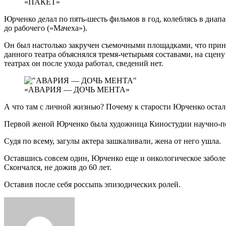
«ПАКЕТ»
Юрченко делал по пять-шесть фильмов в год, колеблясь в диапа
до рабочего («Мачеха»).
Он был настолько закручен съемочными площадками, что приня
данного театра объяснялся тремя-четырьмя составами, на сцену
театрах он после ухода работал, сведений нет.
«АВАРИЯ — ДОЧЬ МЕНТА»
А что там с личной жизнью? Почему к старости Юрченко остал
Первой женой Юрченко была художница Киностудии научно-поп
Судя по всему, загулы актера зашкаливали, жена от него ушла.
Оставшись совсем один, Юрченко еще и онкологическое заболе
Скончался, не дожив до 60 лет.
Оставив после себя россыпь эпизодических ролей.
Send
an
email