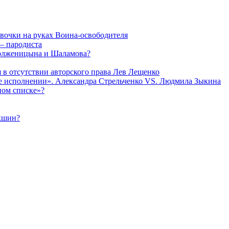
евочки на руках Воина-освободителя
— пародиста
Солженицына и Шаламова?
я в отсутствии авторского права Лев Лещенко
 ее исполнении». Александра Стрельченко VS. Людмила Зыкина
ном списке»?
укшин?