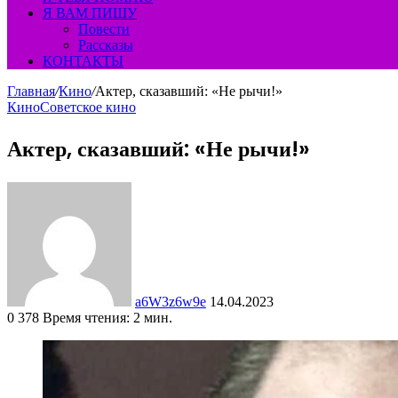
Я ВАМ ПИШУ
Повести
Рассказы
КОНТАКТЫ
Главная
/
Кино
/
Актер, сказавший: «Не рычи!»
Кино
Советское кино
Актер, сказавший: «Не рычи!»
Send
an
email
a6W3z6w9e
14.04.2023
0
378
Время чтения: 2 мин.
Facebook
Twitter
LinkedIn
Tumblr
Pinterest
Вконтакте
Одноклассники
Фрезеровка
WhatsApp