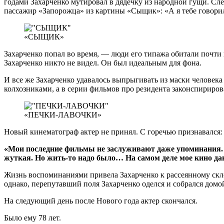
годами Захарченко мутировал в дядечку из народной гущи. Сл
пассажир «Запорожца» из картины «Сыщик»: «А я тебе говори
«СЫЩИК»
Захарченко попал во время, — люди его типажа обитали почти
Захарченко никто не видел. Он был идеальным для фона.
И все же Захарченко удавалось выпрыгивать из маски человек
колхозниками, а в серии фильмов про резидента законспириро
«ПЕЧКИ-ЛАВОЧКИ»
Новый кинематограф актер не принял. С горечью признавался:
«Мои последние фильмы не заслуживают даже упоминания. В
жуткая. Но жить-то надо было… На самом деле мое кино д
Жизнь воспоминаниями привела Захарченко к рассеянному скле
однако, перепутавший поля Захарченко оделся и собрался домо
На следующий день после Нового года актер скончался.
Было ему 78 лет.