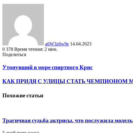
Send
an
email
a6W3z6w9e
14.04.2023
0
378
Время чтения: 2 мин.
Facebook
Twitter
LinkedIn
Tumblr
Pinterest
Вконтакте
Одноклассники
Фрезеровка
WhatsApp
Поделиться
Facebook
Twitter
LinkedIn
Tumblr
Pinterest
Reddit
Вконтакте
Одноклассники
Фрезеровка
Поделиться
Печатать
через
Утонувший в море спиртного Крис
электронную
почту
КАК ПРИДЯ С УЛИЦЫ СТАТЬ ЧЕМПИОНОМ М
Похожие статьи
Трагичная судьба актрисы, что послужила модель
5 дней тому назад