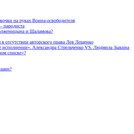
евочки на руках Воина-освободителя
— пародиста
Солженицына и Шаламова?
я в отсутствии авторского права Лев Лещенко
 ее исполнении». Александра Стрельченко VS. Людмила Зыкина
ном списке»?
укшин?