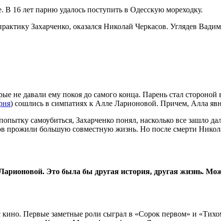
ре. В 16 лет парню удалось поступить в Одесскую мореходку.
 практику Захарченко, оказался Николай Черкасов. Углядев Вадим
рые не давали ему покоя до самого конца. Парень стал стороно
рня
) сошлись в симпатиях к Алле Ларионовой. Причем, Алла яв
опытку самоубиться, Захарченко понял, насколько все зашло дал
ков прожили большую совместную жизнь. Но после смерти Никол
 Ларионовой. Это была бы другая история, другая жизнь. Мо
я с кино. Первые заметные роли сыграл в «Сорок первом» и «Тих