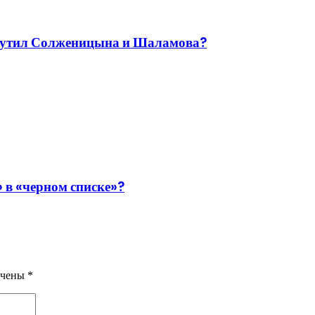
змутил Солженицына и Шаламова?
 в «черном списке»?
ечены
*