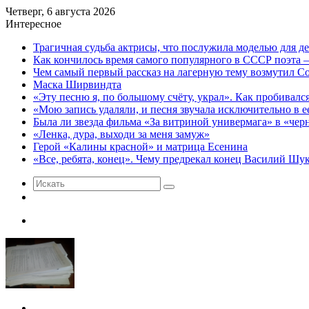
Четверг, 6 августа 2026
Интересное
Трагичная судьба актрисы, что послужила моделью для д
Как кончилось время самого популярного в СССР поэта 
Чем самый первый рассказ на лагерную тему возмутил 
Маска Ширвиндта
«Эту песню я, по большому счёту, украл». Как пробивалс
«Мою запись удаляли, и песня звучала исключительно в
Была ли звезда фильма «За витриной универмага» в «чер
«Ленка, дура, выходи за меня замуж»
Герой «Калины красной» и матрица Есенина
«Все, ребята, конец». Чему предрекал конец Василий Ш
Искать
Случайная
статья
Меню
Искать