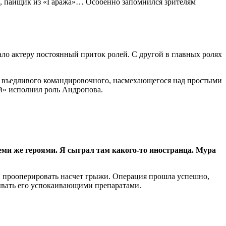
и», пайщик из «Гаража»… Особенно запомнился зрителям
ло актеру постоянный приток ролей. С другой в главных ролях
ал въедливого командировочного, насмехающегося над простыми
ой» исполнил роль Андропова.
ми же героями. Я сыграл там какого-то иностранца. Мура
у, прооперировать насчет грыжи. Операция прошла успешно,
алывать его успокаивающими препаратами.