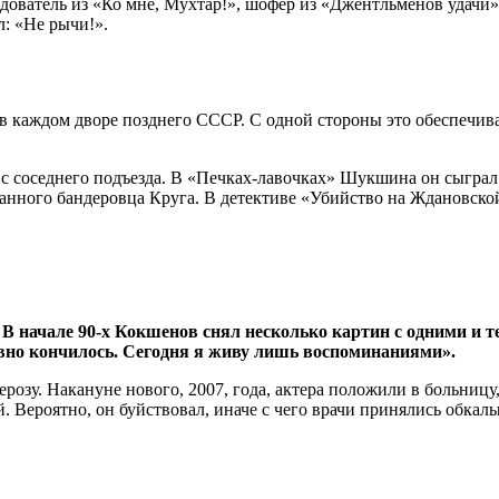
едователь из «Ко мне, Мухтар!», шофер из «Джентльменов удач
л: «Не рычи!».
 в каждом дворе позднего СССР. С одной стороны это обеспечива
а с соседнего подъезда. В «Печках-лавочках» Шукшина он сыгр
ванного бандеровца Круга. В детективе «Убийство на Ждановск
 начале 90-х Кокшенов снял несколько картин с одними и те
авно кончилось. Сегодня я живу лишь воспоминаниями».
розу. Накануне нового, 2007, года, актера положили в больниц
й. Вероятно, он буйствовал, иначе с чего врачи принялись обк