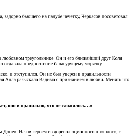
а, задорно бьющего на палубе чечетку, Черкасов посоветовал
й в любовном треугольнике. Он и его ближайший друг Коля
но отдавала предпочтение балагурящему морячку.
еко, и отступился. Он не был уверен в правильности
ая Алла разыскала Вадима с признанием в любви. Менять что
жет, оно и правильно, что не сложилось…»
ом Доне». Начав героем из дореволюционного прошлого, с