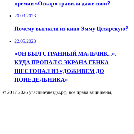
премии «Оскар» травили даже свои?
20.03.2023
Почему выгнали из кино Эмму Цесарскую?
22.05.2023
«ОН БЫЛ СТРАННЫЙ МАЛЬЧИК…».
КУДА ПРОПАЛ С ЭКРАНА ГЕНКА
ШЕСТОПАЛ ИЗ «ДОЖИВЕМ ДО
ПОНЕДЕЛЬНИКА»
© 2017-2026 угасшиезвезды.рф, все права защищены,
Facebook
Twitter
WhatsApp
Telegram
Viber
Кнопка
«Наверх»