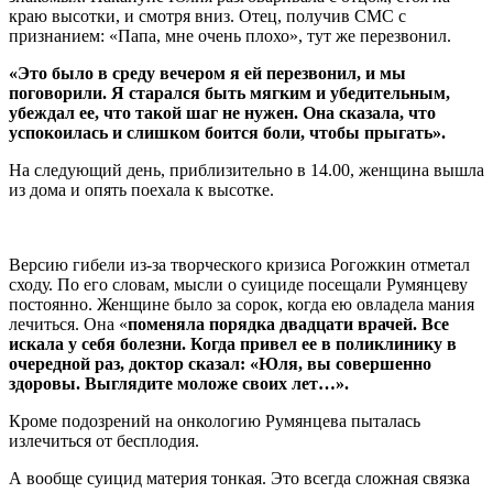
краю высотки, и смотря вниз. Отец, получив СМС с
признанием: «Папа, мне очень плохо», тут же перезвонил.
«Это было в среду вечером я ей перезвонил, и мы
поговорили. Я старался быть мягким и убедительным,
убеждал ее, что такой шаг не нужен. Она сказала, что
успокоилась и слишком боится боли, чтобы прыгать».
На следующий день, приблизительно в 14.00, женщина вышла
из дома и опять поехала к высотке.
Версию гибели из-за творческого кризиса Рогожкин отметал
сходу. По его словам, мысли о суициде посещали Румянцеву
постоянно. Женщине было за сорок, когда ею овладела мания
лечиться. Она «
поменяла порядка двадцати врачей. Все
искала у себя болезни. Когда привел ее в поликлинику в
очередной раз, доктор сказал: «Юля, вы совершенно
здоровы. Выглядите моложе своих лет…».
Кроме подозрений на онкологию Румянцева пыталась
излечиться от бесплодия.
А вообще суицид материя тонкая. Это всегда сложная связка