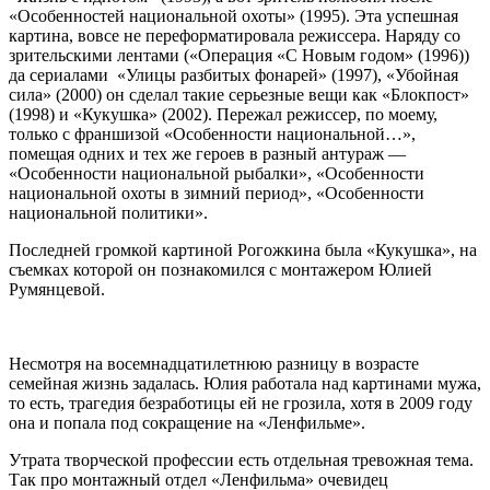
«Особенностей национальной охоты» (1995). Эта успешная
картина, вовсе не переформатировала режиссера. Наряду со
зрительскими лентами («Операция «С Новым годом» (1996))
да сериалами «Улицы разбитых фонарей» (1997), «Убойная
сила» (2000) он сделал такие серьезные вещи как «Блокпост»
(1998) и «Кукушка» (2002). Пережал режиссер, по моему,
только с франшизой «Особенности национальной…»,
помещая одних и тех же героев в разный антураж —
«Особенности национальной рыбалки», «Особенности
национальной охоты в зимний период», «Особенности
национальной политики».
Последней громкой картиной Рогожкина была «Кукушка», на
съемках которой он познакомился с монтажером Юлией
Румянцевой.
Несмотря на восемнадцатилетнюю разницу в возрасте
семейная жизнь задалась. Юлия работала над картинами мужа,
то есть, трагедия безработицы ей не грозила, хотя в 2009 году
она и попала под сокращение на «Ленфильме».
Утрата творческой профессии есть отдельная тревожная тема.
Так про монтажный отдел «Ленфильма» очевидец