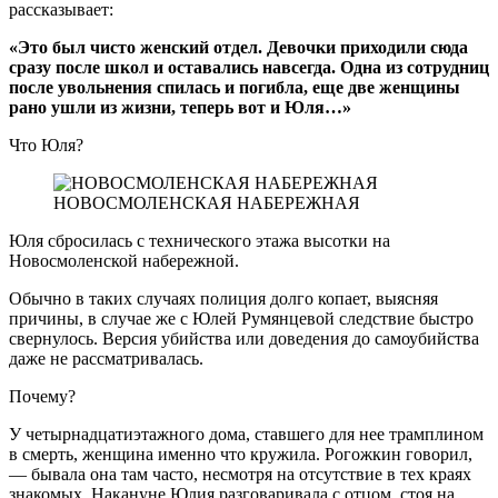
рассказывает:
«Это был чисто женский отдел. Девочки приходили сюда
сразу после школ и оставались навсегда. Одна из сотрудниц
после увольнения спилась и погибла, еще две женщины
рано ушли из жизни, теперь вот и Юля…»
Что Юля?
НОВОСМОЛЕНСКАЯ НАБЕРЕЖНАЯ
Юля сбросилась с технического этажа высотки на
Новосмоленской набережной.
Обычно в таких случаях полиция долго копает, выясняя
причины, в случае же с Юлей Румянцевой следствие быстро
свернулось. Версия убийства или доведения до самоубийства
даже не рассматривалась.
Почему?
У четырнадцатиэтажного дома, ставшего для нее трамплином
в смерть, женщина именно что кружила. Рогожкин говорил,
— бывала она там часто, несмотря на отсутствие в тех краях
знакомых. Накануне Юлия разговаривала с отцом, стоя на