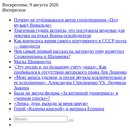
Воскресенье, 9 августа 2026
Интересное
Почему не публиковался автор стихотворения «Под
музыку Вивальди»
Трагичная судьба актрисы, что послужила моделью для
девочки на руках Воина-освободителя
Как кончилось время самого популярного в СССР поэта
— пародиста
Чем самый первый рассказ на лагерную тему возмутил
Солженицына и Шаламова?
Маска Ширвиндта
«Эту песню я, по большому счёту, украл». Как
пробивался в отсутствии авторского права Лев Лещенко
«Мою запись удаляли, и песня звучала исключительно в
ее исполнении». Александра Стрельченко VS. Людмила
Зыкина
Была ли звезда фильма «За витриной универмага» в
«черном списке»?
«Ленка, дура, выходи за меня замуж»
Герой «Калины красной» и матрица Есенина
Искать
Случайная
статья