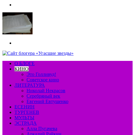
Меню
Искать
О БЛОГЕ
КИНО
Это Голливуд!
Советское кино
ЛИТЕРАТУРА
Николай Некрасов
Серебряный век
Евгений Евтушенко
ЕСЕНИН
ТУРГЕНЕВ
МУЛЬТЫ
ЭСТРАДА
Алла Пугачева
Аркадий Райкин